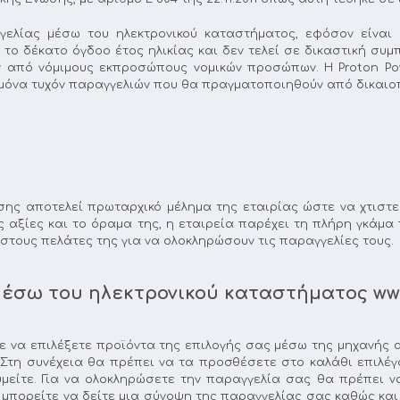
ελίας μέσω του ηλεκτρονικού καταστήματος, εφόσον είναι δ
ι το δέκατο όγδοο έτος ηλικίας και δεν τελεί σε δικαστική 
από νόμιμους εκπροσώπους νομικών προσώπων. Η Proton Powe
εμόνα τυχόν παραγγελιών που θα πραγματοποιηθούν από δικαι
ης αποτελεί πρωταρχικό μέλημα της εταιρίας ώστε να χτιστε
ς αξίες και το όραμα της, η εταιρεία παρέχει τη πλήρη γκάμ
στους πελάτες της για να ολοκληρώσουν τις παραγγελίες τους.
έσω του ηλεκτρονικού καταστήματος www
ε να επιλέξετε προϊόντα της επιλογής σας μέσω της μηχανής 
. Στη συνέχεια θα πρέπει να τα προσθέσετε στο καλάθι επιλέγ
είτε. Για να ολοκληρώσετε την παραγγελία σας θα πρέπει να 
ί μπορείτε να δείτε μια σύνοψη της παραγγελίας σας καθώς κα