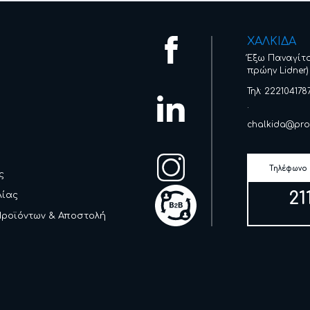
ΧΑΛΚΙΔΑ
Έξω Παναγίτ
πρώην Lidner)
Τηλ: 222104178
.
chalkida@pro
Τηλέφωνο
ς
21
λίας
Προϊόντων & Αποστολή