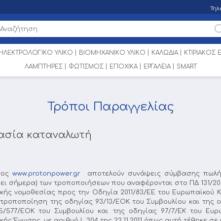
Τηλ
ΗΛΕΚΤΡΟΛΟΓΙΚΟ ΥΛΙΚΟ
ΒΙΟΜΗΧΑΝΙΚΟ ΥΛΙΚΟ
ΚΑΛΩΔΙΑ
ΚΤΙΡΙΑΚΟΣ
ΛΑΜΠΤΗΡΕΣ
ΦΩΤΙΣΜΟΣ
ΕΠΟΧΙΚΑ
ΕΡΓΑΛΕΙΑ
SMART
Τρόποι Παραγγελίας
τασία καταναλωτή
ατος
www.protonpower.gr
αποτελούν συνάψεις σύμβασης πωλήσ
ύει σήμερα) των τροποποιήσεων που αναφέρονται στο ΠΔ 131/200
ικής νομοθεσίας προς την Οδηγία 2011/83/ΕΕ του Ευρωπαϊκού 
η τροποποίηση της οδηγίας 93/13/ΕΟΚ του Συμβουλίου και της ο
/577/ΕΟΚ του Συμβουλίου και της οδηγίας 97/7/ΕΚ του Ευρω
 Ένωσης, με αριθμό L 304 της 22.11.2011 όπως αυτή τέθηκε σε ι