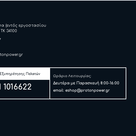
σα (εντός εργοστασίου
 ΤΚ 34100
7
tonpower.gr
 Εξυπηρέτησης Πελατών
Ωράριο Λειτουργίας:
Δευτέρα με Παρασκευή 8:00-16:00
1 1016622
email:
eshop@protonpower.gr