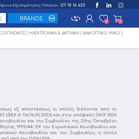
211 10 16 622
έφωνο Εξυπηρέτησης Πελατών:
BRANDS
0
0
 ΕΞΟΠΛΙΣΜΟΣ
ΗΛΕΚΤΡΟΝΙΚΑ & ΔΙΚΤΥΑΚΑ
ΔΙΑΚΟΠΤΙΚΟ ΥΛΙΚΟ
Εγγραφή
Σύνδεση
εως εξ αποστάσεως, οι οποίες διέπονται από το
3 (ΦΕΚ Α’ 116/16.05.2003) και στην απόφαση 31619 ΦΕΚ
Κοινοβουλίου και του Συμβουλίου της 25ης Οκτωβρίου
δηγίας 1999/44/ ΕΚ του Ευρωπαϊκού Κοινοβουλίου και
παϊκού Κοινοβουλίου και του Συμβουλίου, η οποία
σχύ από την 13/06/2014.