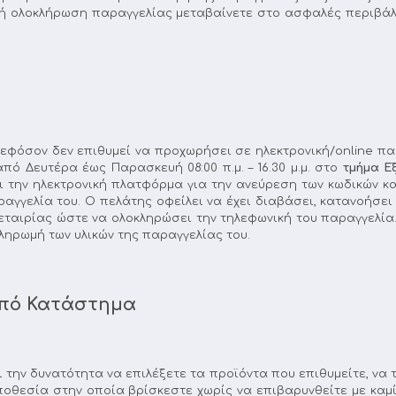
ογή ολοκλήρωση παραγγελίας μεταβαίνετε στο ασφαλές περιβάλ
εφόσον δεν επιθυμεί να προχωρήσει σε ηλεκτρονική/online παρ
ό Δευτέρα έως Παρασκευή 08:00 π.μ. – 16.30 μ.μ. στο
τμήμα Ε
 την ηλεκτρονική πλατφόρμα για την ανεύρεση των κωδικών κα
αγγελία του. Ο πελάτης οφείλει να έχει διαβάσει, κατανοήσει
εταιρίας ώστε να ολοκληρώσει την τηλεφωνική του παραγγελία
ληρωμή των υλικών της παραγγελίας του.
από Κατάστημα
ι την δυνατότητα να επιλέξετε τα προϊόντα που επιθυμείτε, ν
ποθεσία στην οποία βρίσκεστε χωρίς να επιβαρυνθείτε με καμ