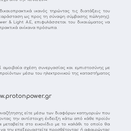
ικαιοπρακτικά ικανός τηρώντας τις διατάξεις του
συμπαράσταση ως προς τη σύναψη σύμβασης πώλησης).
r & Light A.E, επιφυλάσσεται του δικαιώματος να
οπρακτικά ανίκανα πρόσωπα.
ί αμοιβαία σχέση συνεργασίας και εμπιστοσύνης με
α προϊόντων μέσω του ηλεκτρονικού της καταστήματος
.protonpower.gr
αναζήτησης είτε μέσω των διαφόρων κατηγοριών που
οντας την αντίστοιχη ένδειξη κάτω από κάθε προϊόν
μεταβείτε στο εικονίδιο με το καλάθι το οποίο θα
ι να την επεξεργαστείτε προσθέτοντας ή αφαιρώντας