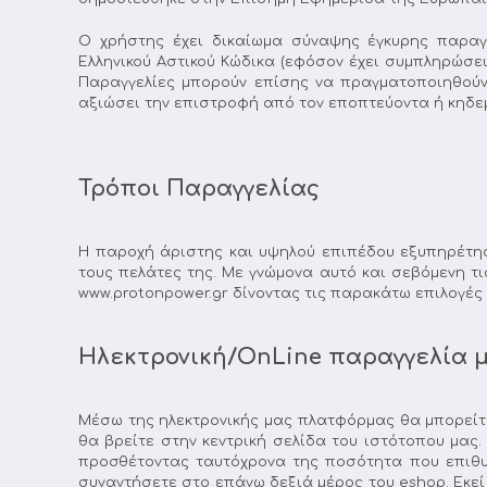
Ο χρήστης έχει δικαίωμα σύναψης έγκυρης παραγγ
Ελληνικού Αστικού Κώδικα (εφόσον έχει συμπληρώσε
Παραγγελίες μπορούν επίσης να πραγματοποιηθούν 
αξιώσει την επιστροφή από τον εποπτεύοντα ή κηδ
Τρόποι Παραγγελίας
Η παροχή άριστης και υψηλού επιπέδου εξυπηρέτησ
τους πελάτες της. Με γνώμονα αυτό και σεβόμενη τι
www.protonpower.gr δίνοντας τις παρακάτω επιλογές 
Ηλεκτρονική/OnLine παραγγελία μ
Μέσω της ηλεκτρονικής μας πλατφόρμας θα μπορείτ
θα βρείτε στην κεντρική σελίδα του ιστότοπου μας
προσθέτοντας ταυτόχρονα της ποσότητα που επιθυμ
συναντήσετε στο επάνω δεξιά μέρος του eshop. Εκε