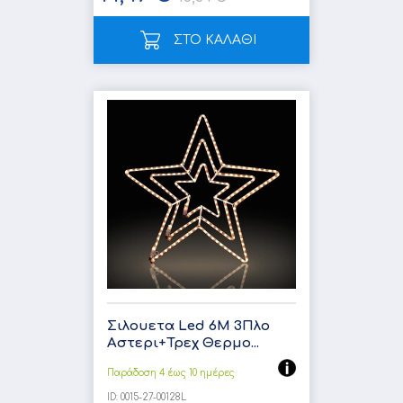
ΣΤΟ ΚΑΛΑΘΙ
Σιλουετα Led 6Μ 3Πλο
Αστερι+Τρεχ Θερμο...
Παράδοση 4 έως 10 ημέρες
ID:
0015-27-00128L