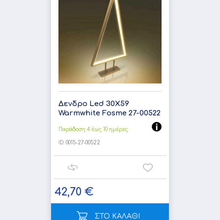
Δενδρο Led 30X59
Warmwhite Fosme 27-00522
Παράδοση 4 έως 10 ημέρες
ID:
0015-27-00522
42,70 €
ΣΤΟ ΚΑΛΑΘΙ