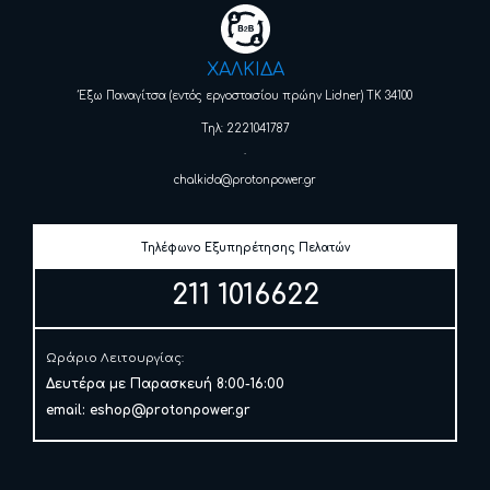
ΧΑΛΚΙΔΑ
Έξω Παναγίτσα (εντός εργοστασίου πρώην Lidner) ΤΚ 34100
Τηλ: 2221041787
.
chalkida@protonpower.gr
Τηλέφωνο Εξυπηρέτησης Πελατών
211 1016622
Ωράριο Λειτουργίας:
Δευτέρα με Παρασκευή 8:00-16:00
email:
eshop@protonpower.gr