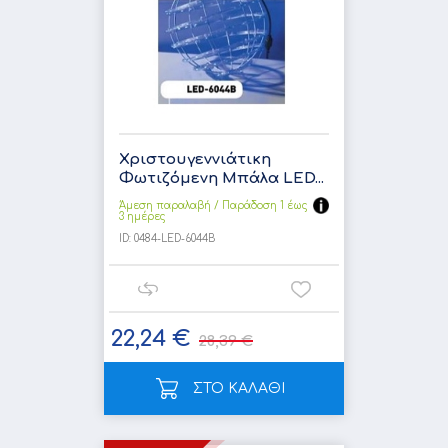
Χριστουγεννιάτικη
Φωτιζόμενη Μπάλα LED...
Άμεση παραλαβή / Παράδoση 1 έως
3 ημέρες
ID:
0484-LED-6044B
22,24 €
28,39 €
ΣΤΟ ΚΑΛΑΘΙ