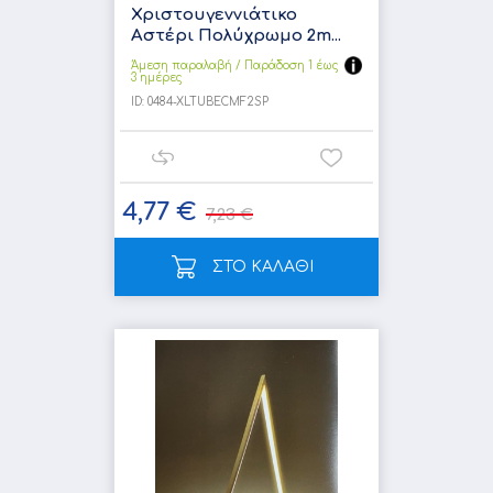
Χριστουγεννιάτικο
Αστέρι Πολύχρωμο 2m...
Άμεση παραλαβή / Παράδoση 1 έως
3 ημέρες
ID:
0484-XLTUBECMF2SP
4,77 €
7,23 €
ΣΤΟ ΚΑΛΑΘΙ