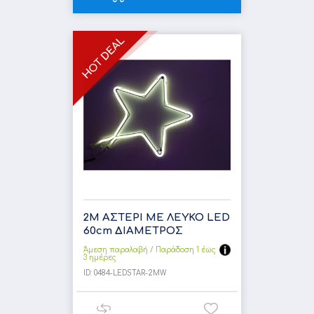
2Μ ΑΣΤΕΡΙ ΜΕ ΛΕΥΚΟ LED
60cm ΔΙΑΜΕΤΡΟΣ
Άμεση παραλαβή / Παράδoση 1 έως
3 ημέρες
ID:
0484-LEDSTAR-2MW