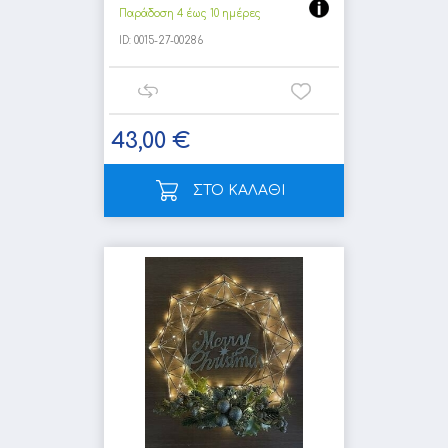
Παράδοση 4 έως 10 ημέρες
ID:
0015-27-00286
43,00 €
ΣΤΟ ΚΑΛΑΘΙ