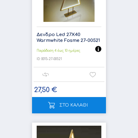
Δενδρο Led 27X40
Warmwhite Fosme 27-00521
Παράδοση 4 έως 10 ημέρες
ID:
0015-27-00521
27,50 €
ΣΤΟ ΚΑΛΑΘΙ