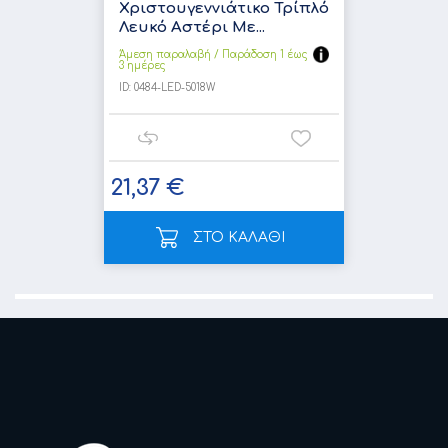
Χριστουγεννιάτικο Τρίπλό
Λευκό Αστέρι Με...
Άμεση παραλαβή / Παράδoση 1 έως
3 ημέρες
ID:
0484-LED-5018W
21,37 €
ΣΤΟ ΚΑΛΑΘΙ