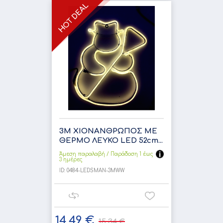
3Μ ΧΙΟΝΑΝΘΡΩΠΟΣ ΜΕ
ΘΕΡΜΟ ΛΕΥΚΟ LED 52cm...
Άμεση παραλαβή / Παράδoση 1 έως
3 ημέρες
ID:
0484-LEDSMAN-3MWW
14,49 €
15,34 €