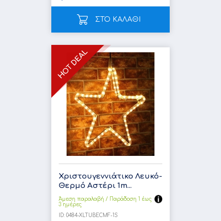
ΣΤΟ ΚΑΛΑΘΙ
Χριστουγεννιάτικο Λευκό-
Θερμό Αστέρι 1m...
Άμεση παραλαβή / Παράδoση 1 έως
3 ημέρες
ID:
0484-XLTUBECMF-1S