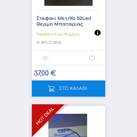
Στεφανι Μετ/Κο 50Led
Θερμο Μπαταριας
Παράδοση 4 έως 10 ημέρες
ID:
0015-27-00536
37,00 €
ΣΤΟ ΚΑΛΑΘΙ