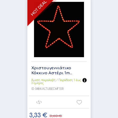
Χριστουγεννιάτικο
Κόκκινο Αστέρι 1m...
Άμεση παραλαβή / Παράδoση 1 έως
3 ημέρες
ID:
0484-XLTUBECMF1SR
3,33 €
3,60 €