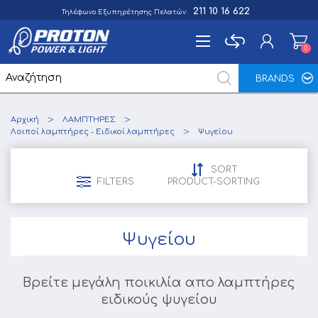
211 10 16 622
Τηλέφωνο Εξυπηρέτησης Πελατών:
0
0
BRANDS
Εγγραφή
Αρχική
ΛΑΜΠΤΗΡΕΣ
Σύνδεση
Λοιποί λαμπτήρες - Ειδικοί λαμπτήρες
Ψυγείου
Αγαπημένα
0
SORT
FILTERS
PRODUCT-SORTING
Ψυγείου
Βρείτε μεγάλη ποικιλία απο λαμπτήρες
ειδικούς ψυγείου