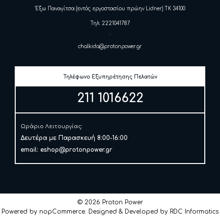
Έξω Παναγίτσα (εντός εργοστασίου πρώην Lidner) ΤΚ 34100
Τηλ: 2221041787
.
chalkida@protonpower.gr
Τηλέφωνο Εξυπηρέτησης Πελατών
211 1016622
Ωράριο Λειτουργίας:
Δευτέρα με Παρασκευή 8:00-16:00
email:
eshop@protonpower.gr
© 2026 Proton Power
Powered by
nopCommerce
. Designed & Developed by
RDC Informatics