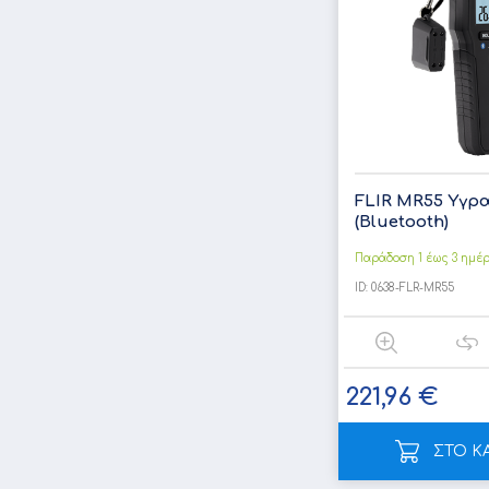
FLIR MR55 Yγρ
(Bluetooth)
Παράδοση 1 έως 3 ημέ
ID:
0638-FLR-MR55
221,96 €
ΣΤΟ Κ