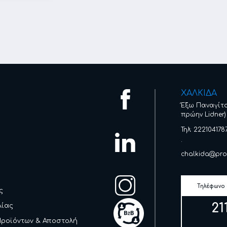
ΧΑΛΚΙΔΑ
Έξω Παναγίτ
πρώην Lidner)
Τηλ: 222104178
.
chalkida@pro
Τηλέφωνο
ς
21
λίας
Προϊόντων & Αποστολή