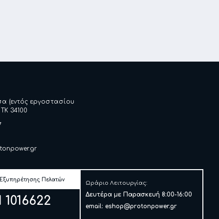
σα (εντός εργοστασίου
 ΤΚ 34100
7
tonpower.gr
 Εξυπηρέτησης Πελατών
Ωράριο Λειτουργίας:
Δευτέρα με Παρασκευή 8:00-16:00
1 1016622
email:
eshop@protonpower.gr