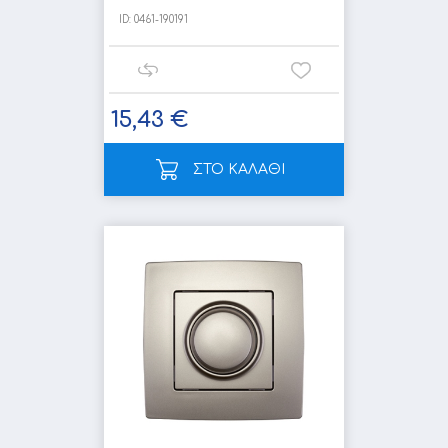
ID:
0461-190191
15,43 €
ΣΤΟ ΚΑΛΑΘΙ