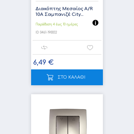
Διακόπτης Μεσαίος A/R
10A Σαμπανιζέ City...
Παράδοση 4 έως 10 ημέρες
ID:
0461-190032
6,49 €
ΣΤΟ ΚΑΛΑΘΙ