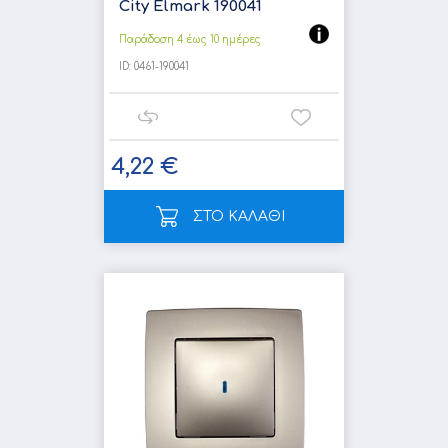
City Elmark 190041
Παράδοση 4 έως 10 ημέρες
ID:
0461-190041
4,22 €
ΣΤΟ ΚΑΛΑΘΙ