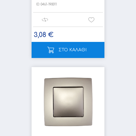
ID:
0461-190011
3,08 €
ΣΤΟ ΚΑΛΑΘΙ