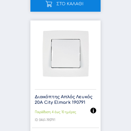
ΣΤΟ ΚΑΛΑΘΙ
Διακόπτης Απλός Λευκός
20A City Elmark 190791
Παράδοση 4 έως 10 ημέρες
ID:
0461-190791