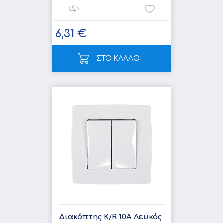
6,31 €
ΣΤΟ ΚΑΛΑΘΙ
Διακόπτης K/R 10A Λευκός