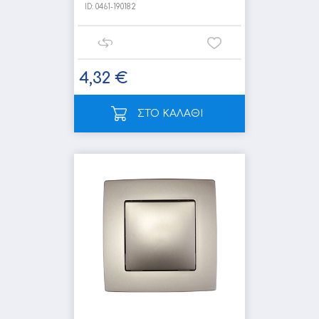
ID:
0461-190182
4,32 €
ΣΤΟ ΚΑΛΑΘΙ