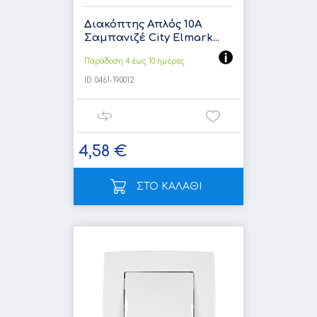
Διακόπτης Απλός 10A
Σαμπανιζέ City Elmark...
Παράδοση 4 έως 10 ημέρες
ID:
0461-190012
4,58 €
ΣΤΟ ΚΑΛΑΘΙ