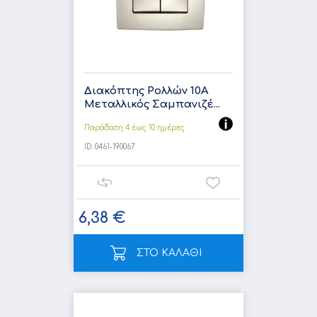
Διακόπτης Ρολλών 10A
Μεταλλικός Σαμπανιζέ...
Παράδοση 4 έως 10 ημέρες
ID:
0461-190067
6,38 €
ΣΤΟ ΚΑΛΑΘΙ