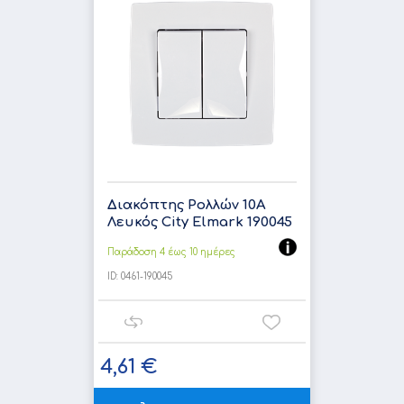
Διακόπτης Ρολλών 10A
Λευκός City Elmark 190045
Παράδοση 4 έως 10 ημέρες
ID:
0461-190045
4,61 €