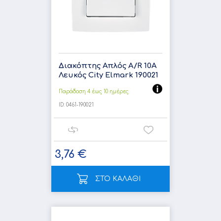
Διακόπτης Απλός A/R 10A
Λευκός City Elmark 190021
Παράδοση 4 έως 10 ημέρες
ID:
0461-190021
3,76 €
ΣΤΟ ΚΑΛΑΘΙ