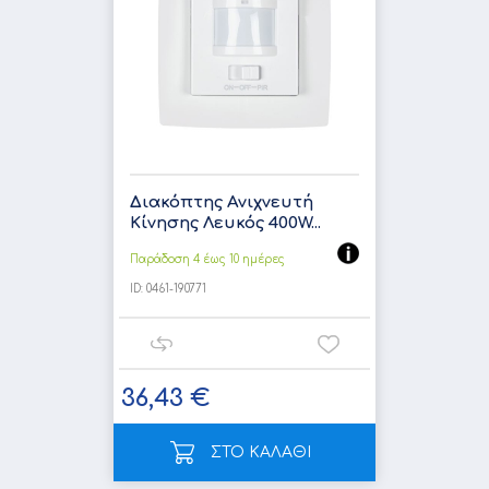
Διακόπτης Ανιχνευτή
Κίνησης Λευκός 400W...
Παράδοση 4 έως 10 ημέρες
ID:
0461-190771
36,43 €
ΣΤΟ ΚΑΛΑΘΙ