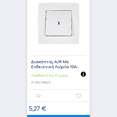
Διακόπτης A/R Με
Ενδεικτική Λυχνία 10A...
Παράδοση 4 έως 10 ημέρες
ID:
0461-190021L
5,27 €