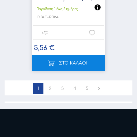
Παράδοση 1 έως 3 ημέρες
ID:
0461-190064
5,56 €
ΣΤΟ ΚΑΛΑΘΙ
1
2
3
4
5