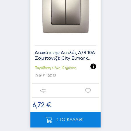
Διακόπτης Διπλός A/R 10A
Σαμπανιζέ City Elmark...
Παράδοση 4 έως 10 ημέρες
ID:
0461-190052
6,72 €
ΣΤΟ ΚΑΛΑΘΙ