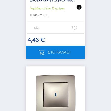
Ενδεικτική Λυχνία 10A...
Παράδοση 4 έως 10 ημέρες
ID:
0461-190011L
4,43 €
ΣΤΟ ΚΑΛΑΘΙ