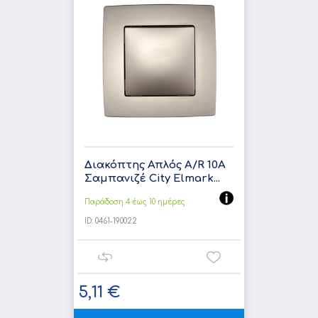
Διακόπτης Απλός A/R 10A
Σαμπανιζέ City Elmark...
Παράδοση 4 έως 10 ημέρες
ID:
0461-190022
5,11 €