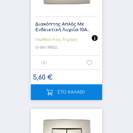
Διακόπτης Απλός Με
Ενδεικτική Λυχνία 10A...
Παράδοση 4 έως 10 ημέρες
ID:
0461-190012L
5,60 €
ΣΤΟ ΚΑΛΑΘΙ