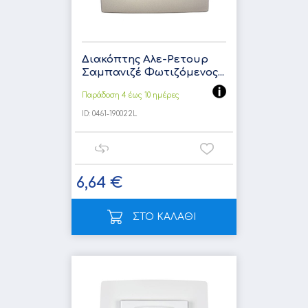
Διακόπτης Αλε-Ρετουρ
Σαμπανιζέ Φωτιζόμενος...
Παράδοση 4 έως 10 ημέρες
ID:
0461-190022L
6,64 €
ΣΤΟ ΚΑΛΑΘΙ