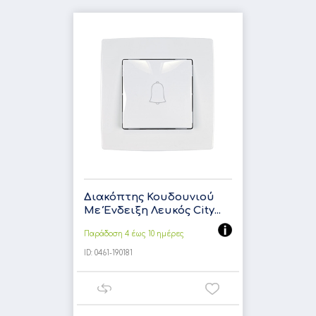
Διακόπτης Κουδουνιού
Με Ένδειξη Λευκός City...
Παράδοση 4 έως 10 ημέρες
ID:
0461-190181