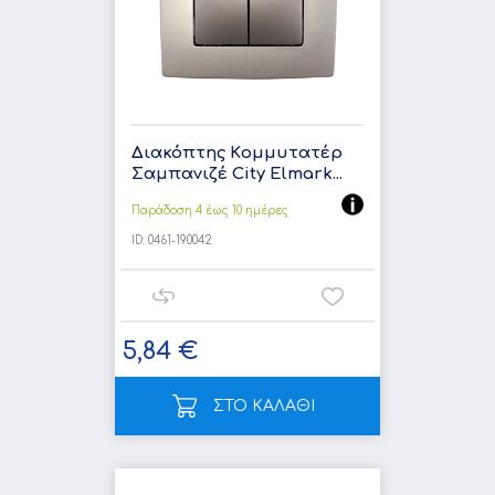
Διακόπτης Kομμυτατέρ
Σαμπανιζέ City Elmark...
Παράδοση 4 έως 10 ημέρες
ID:
0461-190042
5,84 €
ΣΤΟ ΚΑΛΑΘΙ