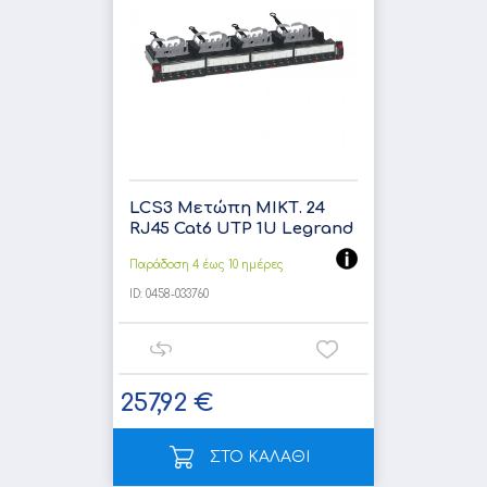
LCS3 Μετώπη ΜΙΚΤ. 24
RJ45 Cat6 UTP 1U Legrand
Παράδοση 4 έως 10 ημέρες
ID:
0458-033760
257,92 €
ΣΤΟ ΚΑΛΑΘΙ