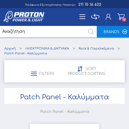
211 10 16 622
Τηλέφωνο Εξυπηρέτησης Πελατών:
0
0
BRANDS
Εγγραφή
Αρχική
ΗΛΕΚΤΡΟΝΙΚΑ & ΔΙΚΤΥΑΚΑ
Rack & Παρελκόμενα
Σύνδεση
Patch Panel - Καλύμματα
Αγαπημένα
0
SORT
FILTERS
PRODUCT-SORTING
Patch Panel - Καλύμματα
Patch Panel - Καλύμματα