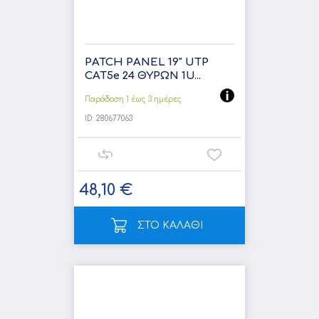
PATCH PANEL 19" UTP
CAT5e 24 ΘΥΡΩΝ 1U...
Παράδοση 1 έως 3 ημέρες
ID:
280677063
48,10 €
ΣΤΟ ΚΑΛΑΘΙ