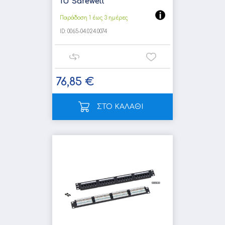
1U Safewell
Παράδοση 1 έως 3 ημέρες
ID:
0065-04.024.0074
76,85 €
ΣΤΟ ΚΑΛΑΘΙ