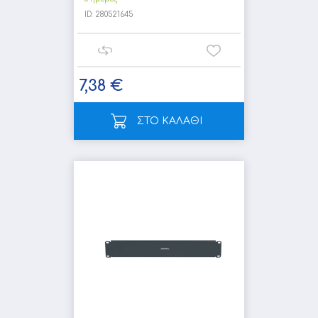
ID:
280521645
7,38 €
ΣΤΟ ΚΑΛΑΘΙ