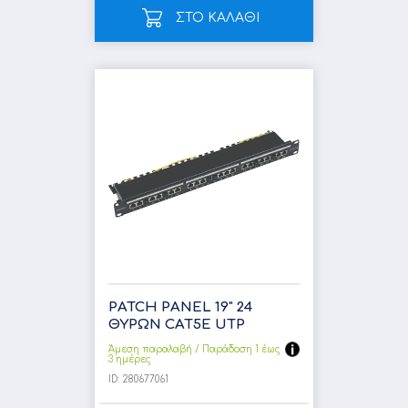
ΣΤΟ ΚΑΛΑΘΙ
PATCH PANEL 19" 24
ΘΥΡΩΝ CAT5E UTP
Άμεση παραλαβή / Παράδoση 1 έως
3 ημέρες
ID:
280677061