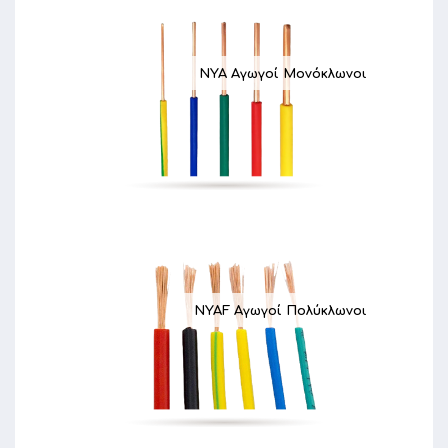
NYA Αγωγoί Μονόκλωνοι
NYAF Αγωγοί Πολύκλωνοι