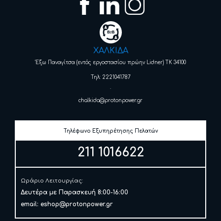
ΧΑΛΚΙΔΑ
Έξω Παναγίτσα (εντός εργοστασίου πρώην Lidner) ΤΚ 34100
Τηλ: 2221041787
.
chalkida@protonpower.gr
Τηλέφωνο Εξυπηρέτησης Πελατών
211 1016622
Ωράριο Λειτουργίας:
Δευτέρα με Παρασκευή 8:00-16:00
email:
eshop@protonpower.gr