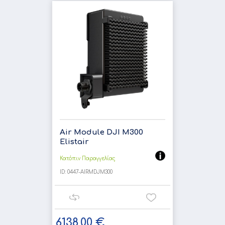
Air Module DJI M300
Elistair
Κατόπιν Παραγγελίας
ID:
0447-AIRMDJM300
6138,00 €