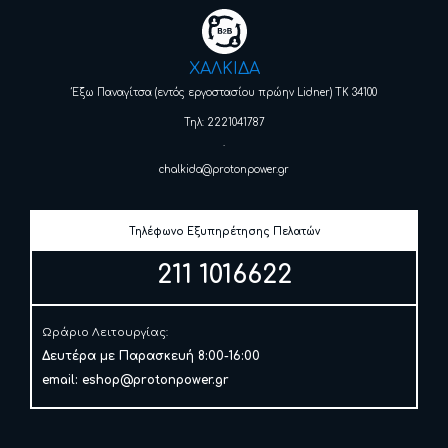
ΧΑΛΚΙΔΑ
Έξω Παναγίτσα (εντός εργοστασίου πρώην Lidner) ΤΚ 34100
Τηλ: 2221041787
.
chalkida@protonpower.gr
Τηλέφωνο Εξυπηρέτησης Πελατών
211 1016622
Ωράριο Λειτουργίας:
Δευτέρα με Παρασκευή 8:00-16:00
email:
eshop@protonpower.gr