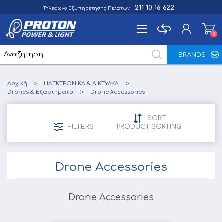
211 10 16 622
Τηλέφωνο Εξυπηρέτησης Πελατών:
0
0
BRANDS
Εγγραφή
Αρχική
ΗΛΕΚΤΡΟΝΙΚΑ & ΔΙΚΤΥΑΚΑ
Σύνδεση
Drones & Εξαρτήματα
Drone Accessories
Αγαπημένα
0
SORT
FILTERS
PRODUCT-SORTING
Drone Accessories
Drone Accessories