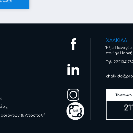
ΑΛΑΘΙ
ΧΑΛΚΙΔΑ
Έξω Παναγίτ
πρώην Lidner)
Τηλ: 222104178
.
chalkida@pro
Τηλέφωνο
ς
21
λίας
Προϊόντων & Αποστολή