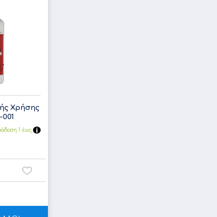
κής Χρήσης
0-001
άδoση 1 έως