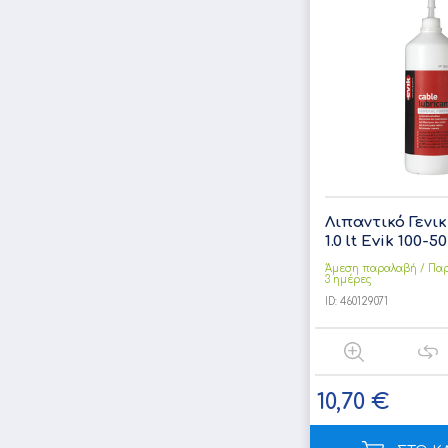
Λιπαντικό Γενι
1.0 lt Evik 100-5
Άμεση παραλαβή / Παρ
3 ημέρες
ID:
460129071
10,70 €