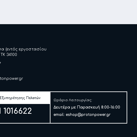
σα (εντός εργοστασίου
 ΤΚ 34100
7
tonpower.gr
 Εξυπηρέτησης Πελατών
Ωράριο Λειτουργίας:
Δευτέρα με Παρασκευή 8:00-16:00
1 1016622
email:
eshop@protonpower.gr