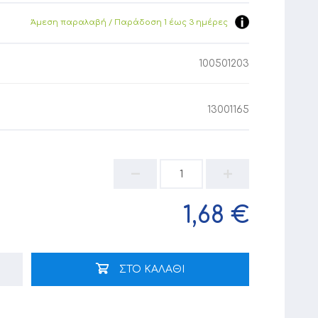
Άμεση παραλαβή / Παράδoση 1 έως 3 ημέρες
100501203
13001165
1,68 €
ΣΤΟ ΚΑΛΑΘΙ