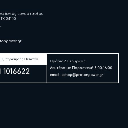
σα (εντός εργοστασίου
 ΤΚ 34100
7
tonpower.gr
 Εξυπηρέτησης Πελατών
Ωράριο Λειτουργίας:
Δευτέρα με Παρασκευή 8:00-16:00
1 1016622
email:
eshop@protonpower.gr