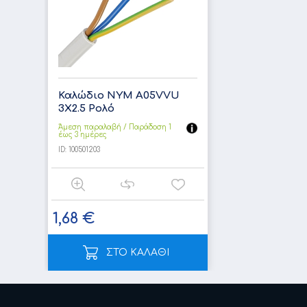
Καλώδιο NYM A05VVU
3X2.5 Ρολό
Άμεση παραλαβή / Παράδoση 1
έως 3 ημέρες
ID:
100501203
1,68 €
ΣΤΟ ΚΑΛΑΘΙ