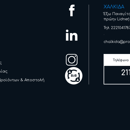
ΧΑΛΚΙΔΑ
Έξω Παναγίτ
πρώην Lidner)
Τηλ: 222104178
.
chalkida@pro
Τηλέφωνο
ς
21
λίας
Προϊόντων & Αποστολή