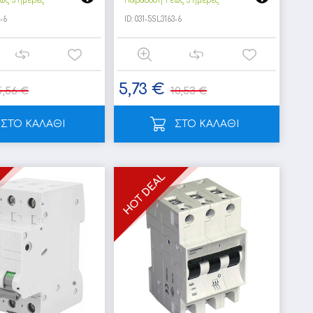
ως 3 ημέρες
Παράδοση 1 έως 3 ημέρες
-6
ID:
031-5SL3163-6
5,73 €
5,56 €
10,53 €
ΣΤΟ ΚΑΛΑΘΙ
ΣΤΟ ΚΑΛΑΘΙ