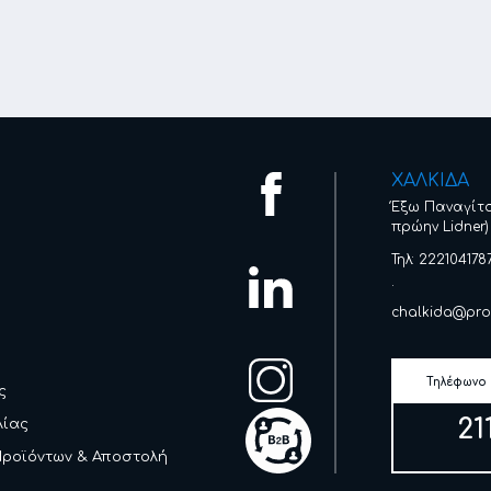
ΧΑΛΚΙΔΑ
Έξω Παναγίτ
πρώην Lidner)
Τηλ: 222104178
.
chalkida@pro
Τηλέφωνο
ς
21
λίας
Προϊόντων & Αποστολή