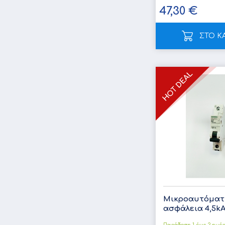
47,30 €
ΣΤΟ Κ
Μικροαυτόματ
ασφάλεια 4,5kA B