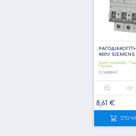
ΡΑΓΟΔΙΑΚΟΠΤΗ
400V SIEMENS 
Άμεση παραλαβή / Παρ
3 ημέρες
ID:
040008413
8,61 €
ΣΤΟ Κ