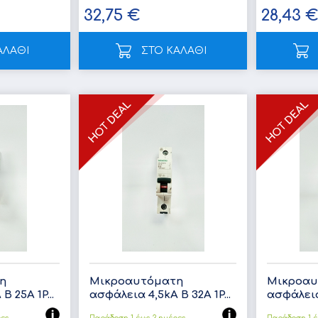
32,75 €
28,43 
ΑΛΑΘΙ
ΣΤΟ ΚΑΛΑΘΙ
η
Μικροαυτόματη
Μικροαυ
 25A 1P...
ασφάλεια 4,5kA B 32A 1P...
ασφάλεια 