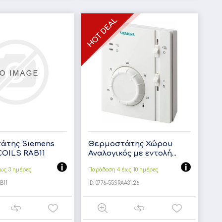
άτης Siemens
Θερμοστάτης Χώρου
COILS RAB11
Αναλογικός με εντολή...
ως 3 ημέρες
Παράδοση 4 έως 10 ημέρες
B11
ID:
0776-55SRAA31.26