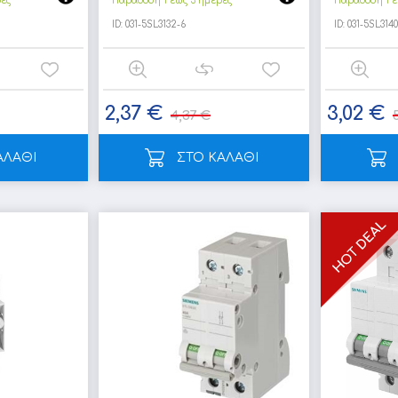
ρες
Παράδοση 1 έως 3 ημέρες
Παράδοση 1 έ
ID:
031-5SL3132-6
ID:
031-5SL3140
2,37 €
3,02 €
4,37 €
ΑΛΑΘΙ
ΣΤΟ ΚΑΛΑΘΙ