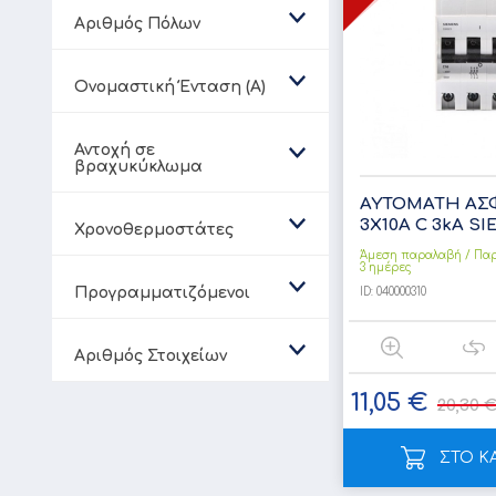
Aριθμός Πόλων
Ονομαστική Ένταση (A)
Αντοχή σε
βραχυκύκλωμα
ΑΥΤΟΜΑΤH ΑΣ
3Χ10Α C 3kA SI
Χρονοθερμοστάτες
Άμεση παραλαβή / Παρ
3 ημέρες
Προγραμματιζόμενοι
ID:
040000310
Αριθμός Στοιχείων
11,05 €
20,30 
ΣΤΟ Κ