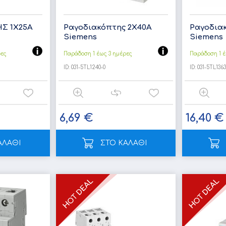
Σ 1Χ25Α
Ραγοδιακόπτης 2Χ40Α
Ραγοδια
Siemens
Siemens
ρες
Παράδοση 1 έως 3 ημέρες
Παράδοση 1 έ
ID:
031-5TL1240-0
ID:
031-5TL1363
6,69 €
16,40 €
ΑΛΑΘΙ
ΣΤΟ ΚΑΛΑΘΙ