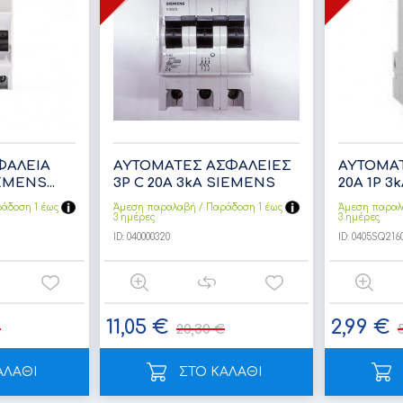
ΦΑΛΕΙΑ
ΑΥΤΟΜΑΤΕΣ ΑΣΦΑΛΕΙΕΣ
ΑΥΤΟΜΑΤ
EMENS...
3P C 20A 3kA SIEMENS
20Α 1P 
άδoση 1 έως
Άμεση παραλαβή / Παράδoση 1 έως
Άμεση παραλ
3 ημέρες
3 ημέρες
ID:
040000320
ID:
0405SQ216
11,05 €
2,99 €
€
20,30 €
ΑΛΑΘΙ
ΣΤΟ ΚΑΛΑΘΙ