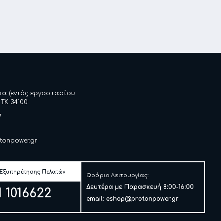
σα (εντός εργοστασίου
 ΤΚ 34100
7
tonpower.gr
 Εξυπηρέτησης Πελατών
Ωράριο Λειτουργίας:
Δευτέρα με Παρασκευή 8:00-16:00
1 1016622
email:
eshop@protonpower.gr