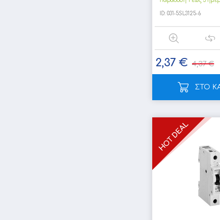
Παράδοση 1 έως 3 ημέ
ID:
031-5SL3125-6
2,37 €
4,37 €
ΣΤΟ Κ