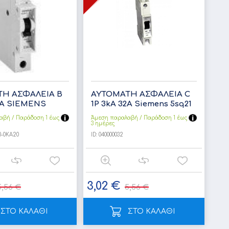
Η ΑΣΦΑΛΕΙΑ B
ΑΥΤΟΜΑΤΗ ΑΣΦΑΛΕΙΑ C
3kA SIEMENS
1P 3kA 32Α Siemens 5sq21
αβή / Παράδoση 1 έως
Άμεση παραλαβή / Παράδoση 1 έως
3 ημέρες
0-0KA20
ID:
040000032
3,02 €
5,56 €
5,56 €
ΣΤΟ ΚΑΛΑΘΙ
ΣΤΟ ΚΑΛΑΘΙ