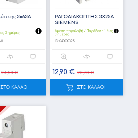
κόπτης 3x63Α
ΡΑΓΟΔΙΑΚΌΠΤΗΣ 3Χ25A
SIEMENS
Άμεση παραλαβή / Παράδoση 1 έως
ως 3 ημέρες
3 ημέρες
-0
ID:
040000325
12,90 €
24,50 €
23,70 €
ΣΤΟ ΚΑΛΑΘΙ
ΣΤΟ ΚΑΛΑΘΙ