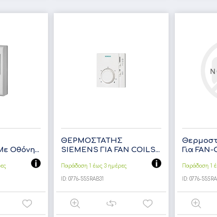
ΘΕΡΜΟΣΤΑΤΗΣ
Θερμοστ
ε Οθόνη...
SIEMENS ΓΙΑ FAN COILS...
Για FAN-
ρες
Παράδοση 1 έως 3 ημέρες
Παράδοση 1 έ
ID:
0776-55SRAB31
ID:
0776-55SRA