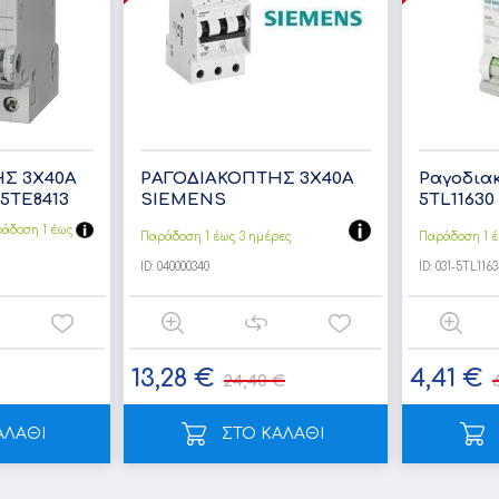
Σ 3Χ40Α
ΡΑΓΟΔΙΑΚΟΠΤΗΣ 3Χ40Α
Ραγοδιακ
5TE8413
SIEMENS
5TL11630
άδoση 1 έως
Παράδοση 1 έως 3 ημέρες
Παράδοση 1 έ
ID:
040000340
ID:
031-5TL1163
13,28 €
4,41 €
24,40 €
ΑΛΑΘΙ
ΣΤΟ ΚΑΛΑΘΙ