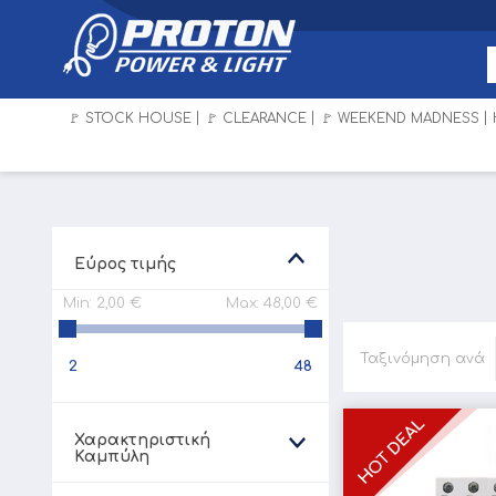
🚩 STOCK HOUSE
🚩 CLEARANCE
🚩 WEEKEND MADNESS
Εύρος τιμής
Min:
2,00 €
Max:
48,00 €
Ταξινόμηση ανά
2
48
Χαρακτηριστική
Καμπύλη