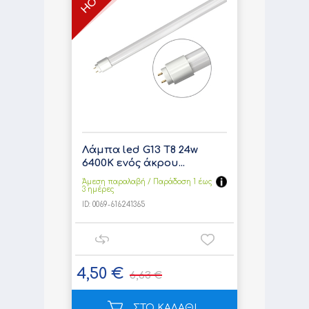
Λάμπα led G13 T8 24w
6400K ενός άκρου...
Άμεση παραλαβή / Παράδoση 1 έως
3 ημέρες
ID:
0069-616241365
4,50 €
6,63 €
ΣΤΟ ΚΑΛΑΘΙ