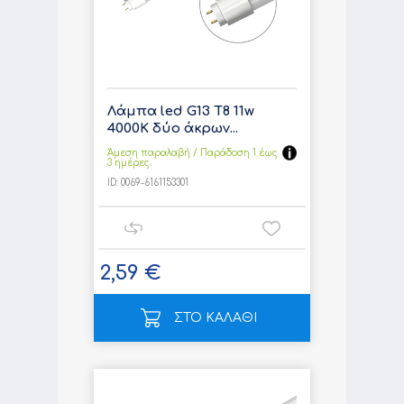
Λάμπα led G13 T8 11w
4000K δύο άκρων...
Άμεση παραλαβή / Παράδoση 1 έως
3 ημέρες
ID:
0069-6161153301
2,59 €
ΣΤΟ ΚΑΛΑΘΙ