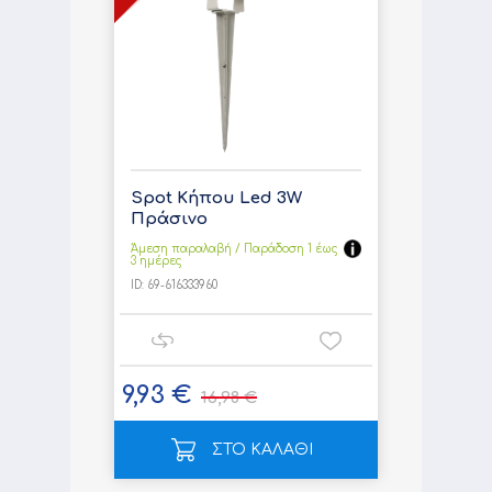
Spot Κήπου Led 3W
Πράσινο
Άμεση παραλαβή / Παράδoση 1 έως
3 ημέρες
ID:
69-616333960
9,93 €
16,98 €
ΣΤΟ ΚΑΛΑΘΙ