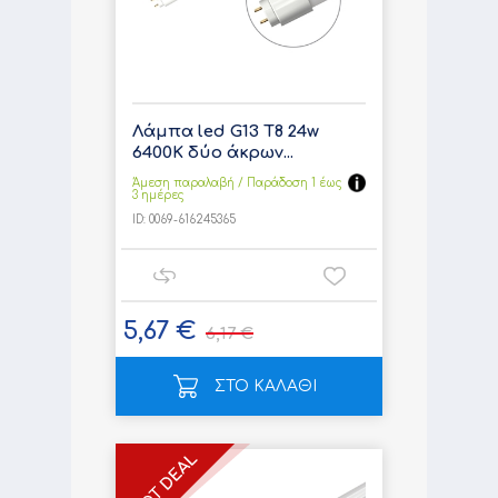
Λάμπα led G13 T8 24w
6400K δύο άκρων...
Άμεση παραλαβή / Παράδoση 1 έως
3 ημέρες
ID:
0069-616245365
5,67 €
6,17 €
ΣΤΟ ΚΑΛΑΘΙ