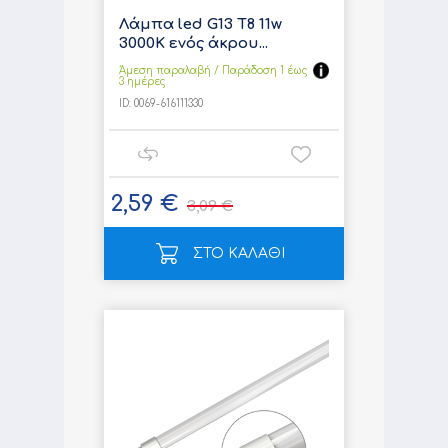
Λάμπα led G13 T8 11w
3000K ενός άκρου...
Άμεση παραλαβή / Παράδoση 1 έως
3 ημέρες
ID:
0069-616111330
2,59 €
3,09 €
ΣΤΟ ΚΑΛΑΘΙ