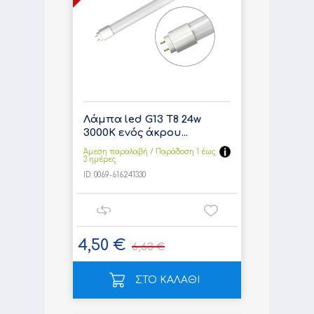
Λάμπα led G13 T8 24w
3000K ενός άκρου...
Άμεση παραλαβή / Παράδoση 1 έως
3 ημέρες
ID:
0069-616241330
4,50 €
6,63 €
ΣΤΟ ΚΑΛΑΘΙ