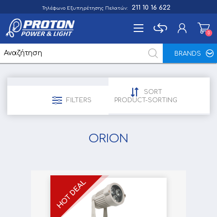
211 10 16 622
Τηλέφωνο Εξυπηρέτησης Πελατών:
0
0
BRANDS
Εγγραφή
Σύνδεση
SORT
Αγαπημένα
FILTERS
PRODUCT-SORTING
0
ORION