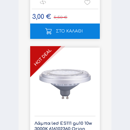
3,00 €
5,50 €
ΣΤΟ ΚΑΛΑΘΙ
Λάμπα led ES111 gu10 10w
3000K 616102360 Orion