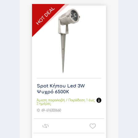
Spot Κήπου Led 3W
Ψυχρό 6500Κ
Άμεση παραλαβή / Παράδoση 1 έως
3 ημέρες
ID:
69-616333660