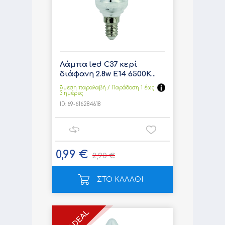
Λάμπα led C37 κερί
διάφανη 2.8w E14 6500K...
Άμεση παραλαβή / Παράδoση 1 έως
3 ημέρες
ID:
69-616284618
0,99 €
2,90 €
ΣΤΟ ΚΑΛΑΘΙ