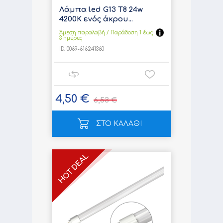
Λάμπα led G13 T8 24w
4200K ενός άκρου...
Άμεση παραλαβή / Παράδoση 1 έως
3 ημέρες
ID:
0069-616241360
4,50 €
6,53 €
ΣΤΟ ΚΑΛΑΘΙ