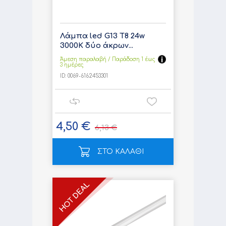
Λάμπα led G13 T8 24w
3000K δύο άκρων...
Άμεση παραλαβή / Παράδoση 1 έως
3 ημέρες
ID:
0069-6162453301
4,50 €
6,13 €
ΣΤΟ ΚΑΛΑΘΙ