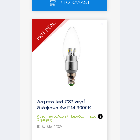
ΣΤΟ ΚΑΛΑΘΙ
Λάμπα led C37 κερί
διάφανο 4w E14 3000K...
Άμεση παραλαβή / Παράδoση 1 έως
3 ημέρες
ID:
69-616044324