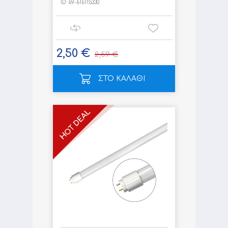
ID:
69-616115330
2,50 €
2,59 €
ΣΤΟ ΚΑΛΑΘΙ