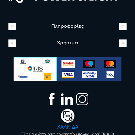
Πληροφορίες
Χρήσιμα
ΧΑΛΚΙΔΑ
Έξω Παναγίτσα (εντός εργοστασίου πρώην Lidner) ΤΚ 34100