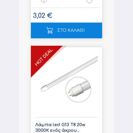
3,02 €
ΣΤΟ ΚΑΛΑΘΙ
Λάμπα led G13 T8 20w
3000K ενός άκρου...