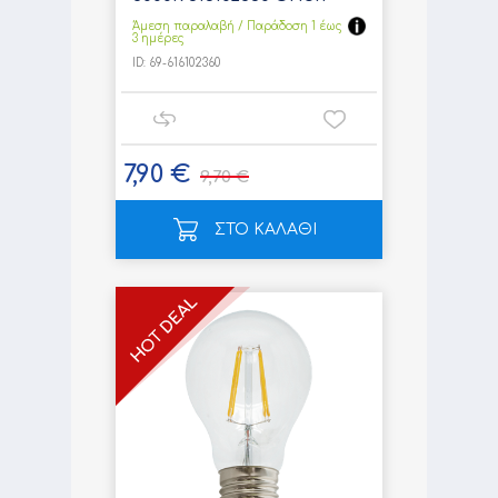
Άμεση παραλαβή / Παράδoση 1 έως
3 ημέρες
ID:
69-616102360
7,90 €
9,70 €
ΣΤΟ ΚΑΛΑΘΙ