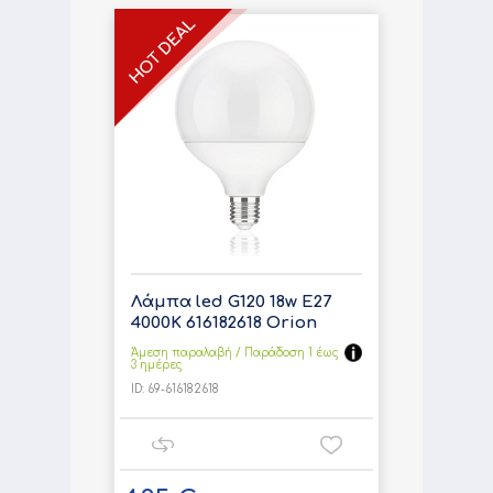
Λάμπα led G120 18w E27
4000K 616182618 Orion
Άμεση παραλαβή / Παράδoση 1 έως
3 ημέρες
ID:
69-616182618