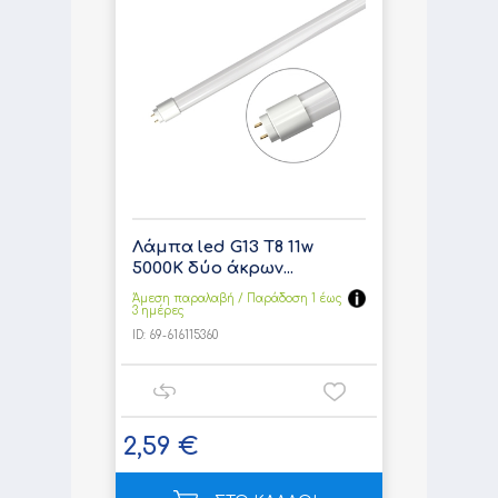
Λάμπα led G13 T8 11w
5000K δύο άκρων...
Άμεση παραλαβή / Παράδoση 1 έως
3 ημέρες
ID:
69-616115360
2,59 €