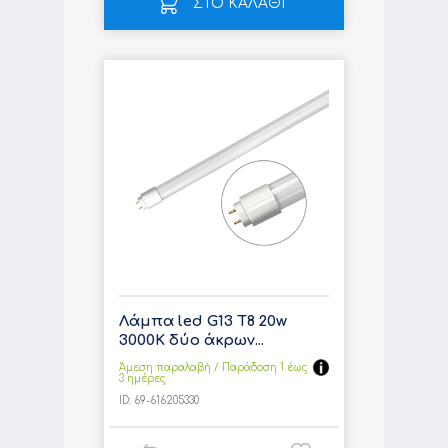
ΣΤΟ ΚΑΛΑΘΙ
Λάμπα led G13 T8 20w
3000K δύο άκρων...
Άμεση παραλαβή / Παράδoση 1 έως
3 ημέρες
ID:
69-616205330