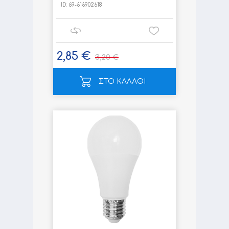
ID:
69-616902618
2,85 €
3,20 €
ΣΤΟ ΚΑΛΑΘΙ