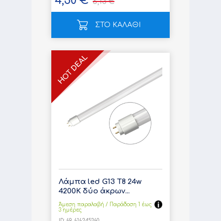
4,50 €
6,13 €
ΣΤΟ ΚΑΛΑΘΙ
Λάμπα led G13 T8 24w
4200K δύο άκρων...
Άμεση παραλαβή / Παράδoση 1 έως
3 ημέρες
ID:
69-616245360