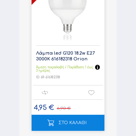
Λάμπα led G120 18.2w E27
3000K 616182318 Orion
Άμεση παραλαβή / Παράδoση 1 έως
3 ημέρες
ID:
69-616182318
4,95 €
6,90 €
ΣΤΟ ΚΑΛΑΘΙ