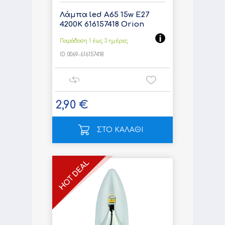
Λάμπα led A65 15w E27
4200K 616157418 Orion
Παράδοση 1 έως 3 ημέρες
ID:
0069-616157418
2,90 €
ΣΤΟ ΚΑΛΑΘΙ