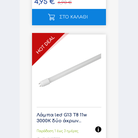
4,95 €
6,90 €
ΣΤΟ ΚΑΛΑΘΙ
Λάμπα led G13 T8 11w
3000K δύο άκρων...
Παράδοση 1 έως 3 ημέρες