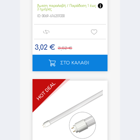
Άμεση παραλαβή / Παράδoση 1 έως
3 ημέρες
ID:
0069-616201330
3,02 €
3,52 €
ΣΤΟ ΚΑΛΑΘΙ