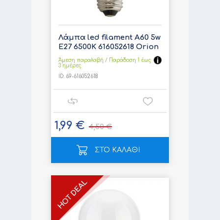
Λάμπα led filament A60 5w
E27 6500K 616052618 Orion
Άμεση παραλαβή / Παράδoση 1 έως
3 ημέρες
ID:
69-616052618
1,99 €
4,50 €
ΣΤΟ ΚΑΛΑΘΙ