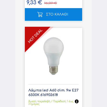
9,33 €
16,39 €
ΣΤΟ ΚΑΛΑΘΙ
Λάμπα led A60 dim. 9w E27
6500K 616902618
Άμεση παραλαβή / Παράδoση 1 έως
3 ημέρες