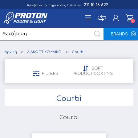
211 10 16 622
Τηλέφωνο Εξυπηρέτησης Πελατών:
0
0
BRANDS
Εγγραφή
Αρχική
ΔΙΑΚΟΠΤΙΚΟ ΥΛΙΚΟ
Courbi
Σύνδεση
Αγαπημένα
0
SORT
FILTERS
PRODUCT-SORTING
Courbi
Courbi