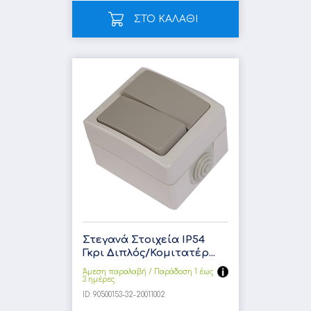
ΣΤΟ ΚΑΛΑΘΙ
Στεγανά Στοιχεία IP54
Γκρι Διπλός/Κομιτατέρ...
Άμεση παραλαβή / Παράδoση 1 έως
3 ημέρες
ID:
90500153-32-20011002