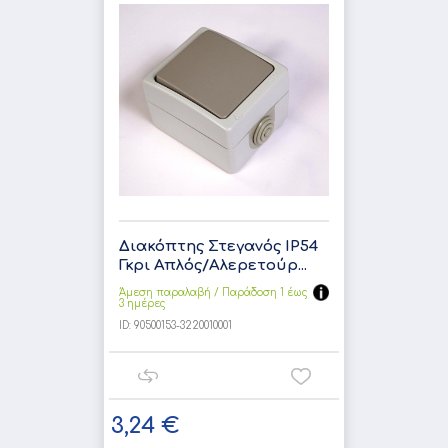
Διακόπτης Στεγανός IP54
Γκρι Απλός/Αλερετούρ...
Άμεση παραλαβή / Παράδoση 1 έως
3 ημέρες
ID:
90500153-3220010001
3,24 €