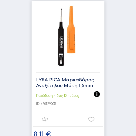
LYRA PICA Μαρκαδόρος
Ανεξίτηλος Μύτη 1,5mm
Παράδοση 4 έως 10 ημέρες
ID:
460129005
8,11 €