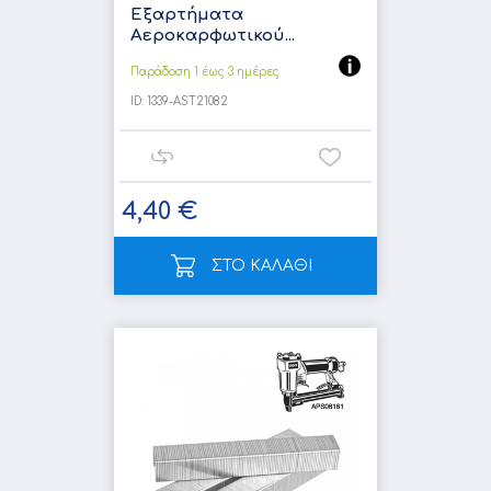
Εξαρτήματα
Αεροκαρφωτικού...
Παράδοση 1 έως 3 ημέρες
ID:
1339-AST21082
4,40 €
ΣΤΟ ΚΑΛΑΘΙ