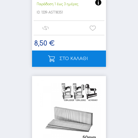
Παράδοση 1 έως 3 ημέρες
ID:
1339-AST18351
8,50 €
ΣΤΟ ΚΑΛΑΘΙ