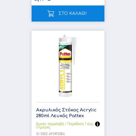
ΣΤΟ ΚΑΛΑΘΙ
Ακρυλικός Στόκος Acrylic
280ml Λευκός Pattex
Άμεση παραλαβή / Παράδoση 1 έως
3 ημέρες
ID:
0502-691495586