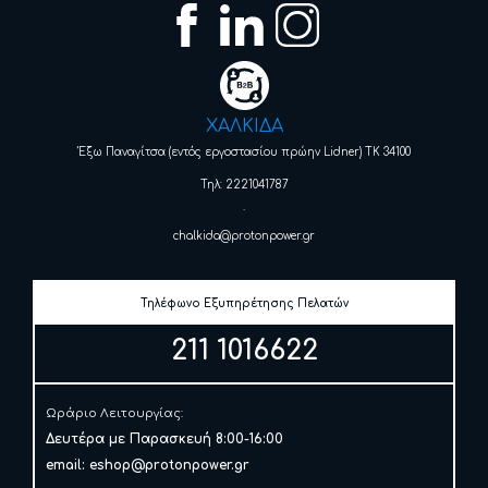
ΧΑΛΚΙΔΑ
Έξω Παναγίτσα (εντός εργοστασίου πρώην Lidner) ΤΚ 34100
Τηλ: 2221041787
.
chalkida@protonpower.gr
Τηλέφωνο Εξυπηρέτησης Πελατών
211 1016622
Ωράριο Λειτουργίας:
Δευτέρα με Παρασκευή 8:00-16:00
email:
eshop@protonpower.gr