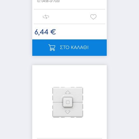
ID:
0458-077030
6,44 €
ΣΤΟ ΚΑΛΑΘΙ