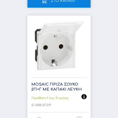
ΣΤΟ ΚΑΛΑΘΙ
MOSAIC ΠΡΙΖΑ ΣΟΥΚΟ
2Π+Γ ME ΚΑΠΑΚΙ ΛΕΥΚΗ
Παράδοση 4 έως 10 ημέρες
ID:
0458-077219