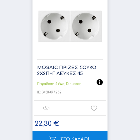
MOSAIC ΠΡΙΖΕΣ ΣΟΥΚΟ
2Χ2Π+Γ ΛΕΥΚΕΣ 45
Παράδοση 4 έως 10 ημέρες
ID:
0458-077252
22,30 €
ΣΤΟ ΚΑΛΑΘΙ