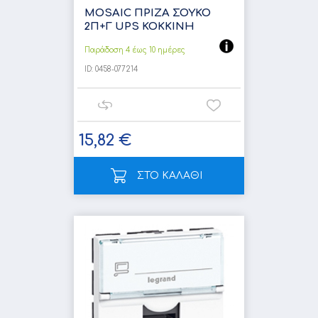
MOSAIC ΠΡΙΖΑ ΣΟΥΚΟ
2Π+Γ UPS ΚΟΚΚΙΝΗ
Παράδοση 4 έως 10 ημέρες
ID:
0458-077214
15,82 €
ΣΤΟ ΚΑΛΑΘΙ