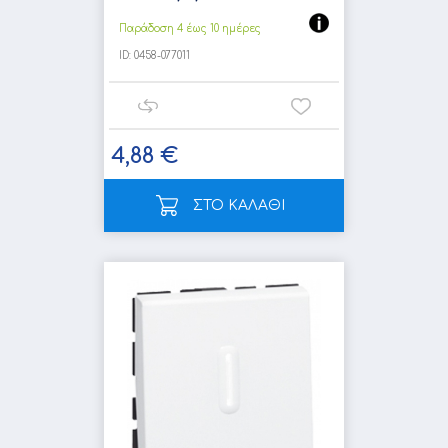
Παράδοση 4 έως 10 ημέρες
ID:
0458-077011
4,88 €
ΣΤΟ ΚΑΛΑΘΙ