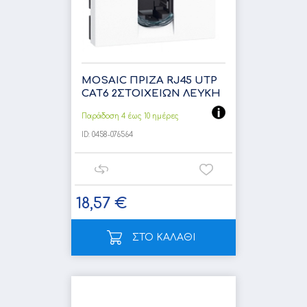
MOSAIC ΠΡΙΖΑ RJ45 UTP
CAT6 2ΣΤOIΧΕΙΩΝ ΛΕΥΚΗ
Παράδοση 4 έως 10 ημέρες
ID:
0458-076564
18,57 €
ΣΤΟ ΚΑΛΑΘΙ