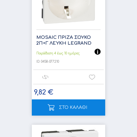
MOSAIC ΠΡΙΖΑ ΣΟΥΚΟ
2Π+Γ ΛΕΥΚΗ LEGRAND
Παράδοση 4 έως 10 ημέρες
ID:
0458-077210
9,82 €
ΣΤΟ ΚΑΛΑΘΙ