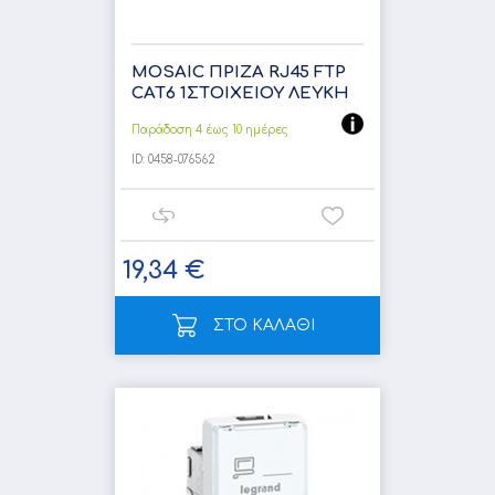
MOSAIC ΠΡΙΖΑ RJ45 FTP
CAT6 1ΣΤOIXEIOY ΛΕΥΚΗ
Παράδοση 4 έως 10 ημέρες
ID:
0458-076562
19,34 €
ΣΤΟ ΚΑΛΑΘΙ