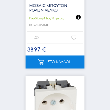
MOSAIC ΜΠΟΥΤΟΝ
ΡΟΛΩΝ ΛΕΥΚΟ
Παράδοση 4 έως 10 ημέρες
ID:
0458-077028
38,97 €
ΣΤΟ ΚΑΛΑΘΙ