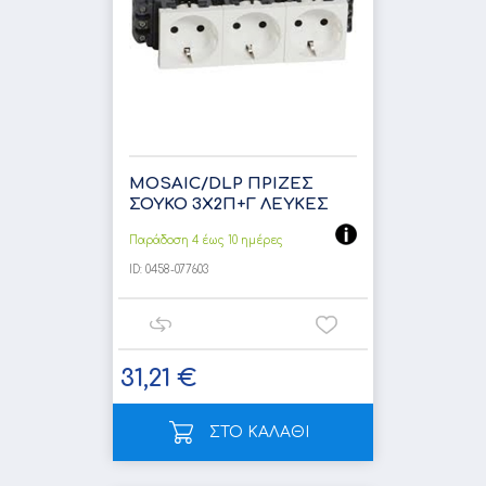
MOSAIC/DLP ΠΡΙΖΕΣ
ΣΟΥΚΟ 3Χ2Π+Γ ΛΕΥΚΕΣ
Παράδοση 4 έως 10 ημέρες
ID:
0458-077603
31,21 €
ΣΤΟ ΚΑΛΑΘΙ