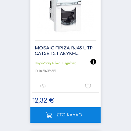
MOSAIC ΠΡΙΖΑ RJ45 UTP
CAT5Ε 1ΣΤ ΛΕΥΚΗ...
Παράδοση 4 έως 10 ημέρες
ID:
0458-076551
12,32 €
ΣΤΟ ΚΑΛΑΘΙ