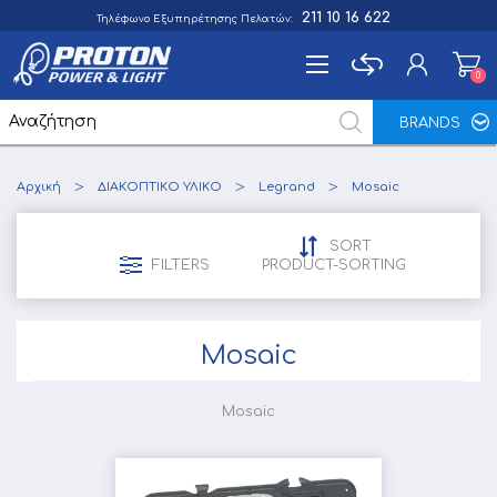
211 10 16 622
Τηλέφωνο Εξυπηρέτησης Πελατών:
0
0
BRANDS
Εγγραφή
Αρχική
ΔΙΑΚΟΠΤΙΚΟ ΥΛΙΚΟ
Legrand
Mosaic
Σύνδεση
Αγαπημένα
0
SORT
FILTERS
PRODUCT-SORTING
Mosaic
Mosaic