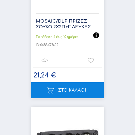
MOSAIC/DLP ΠΡΙΖΕΣ
ΣΟΥΚΟ 2Χ2Π+Γ ΛΕΥΚΕΣ
Παράδοση 4 έως 10 ημέρες
ID:
0458-077602
21,24 €
ΣΤΟ ΚΑΛΑΘΙ