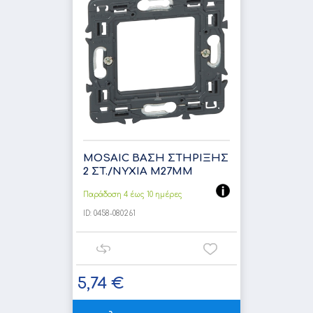
MOSAIC ΒΑΣΗ ΣΤΗΡΙΞΗΣ
2 ΣT./ΝΥΧΙΑ Μ27ΜΜ
Παράδοση 4 έως 10 ημέρες
ID:
0458-080261
5,74 €