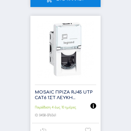
MOSAIC ΠΡΙΖΑ RJ45 UTP
CAT6 1ΣΤ ΛΕΥΚΗ...
Παράδοση 4 έως 10 ημέρες
ID:
0458-076561