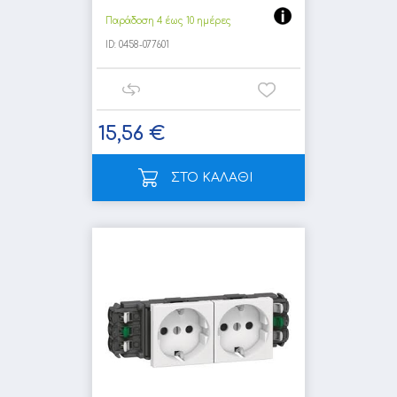
Παράδοση 4 έως 10 ημέρες
ID:
0458-077601
15,56 €
ΣΤΟ ΚΑΛΑΘΙ