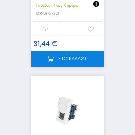
Παράδοση 4 έως 10 ημέρες
ID:
0458-077253
31,44 €
ΣΤΟ ΚΑΛΑΘΙ