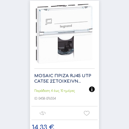
MOSAIC ΠΡΙΖΑ RJ45 UTP
CAT5Ε 2ΣΤOIXEIVN...
Παράδοση 4 έως 10 ημέρες
ID:
0458-076554
14,33 €