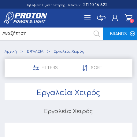
211 10 16 622
Τηλέφωνο Εξυπηρέτησης Πελατών:
0
0
BRANDS
Εγγραφή
Αρχική
ΕΡΓΑΛΕΙΑ
Εργαλεία Χειρός
Σύνδεση
Αγαπημένα
0
FILTERS
SORT
Εργαλεία Χειρός
Εργαλεία Χειρός