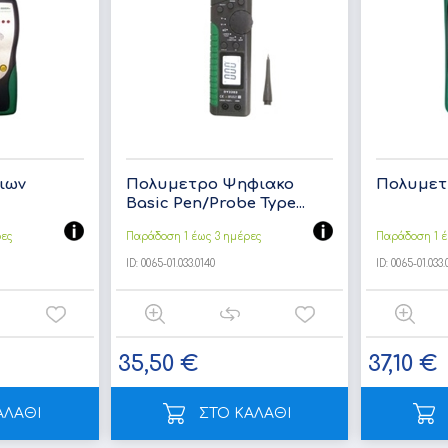
ιων
Πολυμετρο Ψηφιακο
Πολυμετρ
Basic Pen/Probe Type...
ρες
Παράδοση 1 έως 3 ημέρες
Παράδοση 1 έ
ID:
0065-01.033.0140
ID:
0065-01.033.
35,50 €
37,10 €
ΑΛΑΘΙ
ΣΤΟ ΚΑΛΑΘΙ