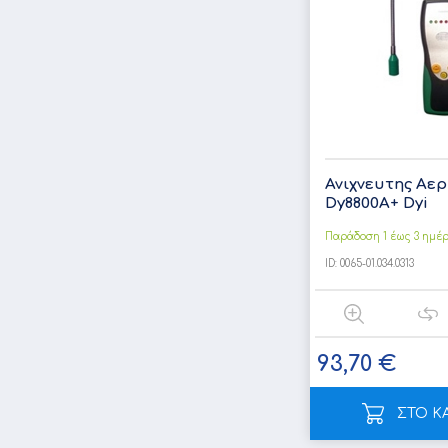
Ανιχνευτης Αερ
Dy8800A+ Dyi
Παράδοση 1 έως 3 ημέ
ID:
0065-01.034.0313
93,70 €
ΣΤΟ Κ