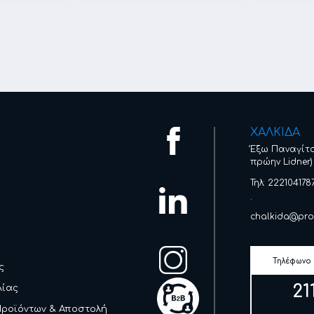
ΧΑΛΚΙΔΑ
Έξω Παναγίτ
πρώην Lidner)
Τηλ: 222104178
.
chalkida@pro
Τηλέφωνο
ς
21
λίας
Προϊόντων & Αποστολή