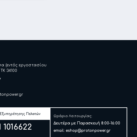
σα (εντός εργοστασίου
 ΤΚ 34100
7
tonpower.gr
 Εξυπηρέτησης Πελατών
Ωράριο Λειτουργίας:
Δευτέρα με Παρασκευή 8:00-16:00
1 1016622
email:
eshop@protonpower.gr