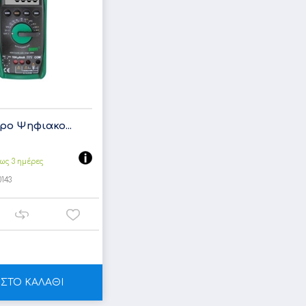
ο Ψηφιακο...
ως 3 ημέρες
0143
ΣΤΟ ΚΑΛΑΘΙ