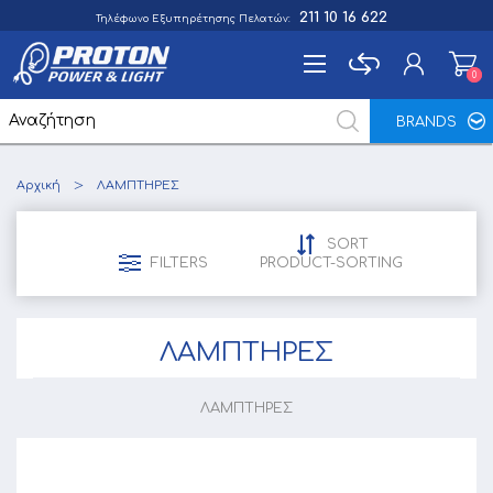
211 10 16 622
Τηλέφωνο Εξυπηρέτησης Πελατών:
0
0
BRANDS
Εγγραφή
Αρχική
ΛΑΜΠΤΗΡΕΣ
Σύνδεση
Αγαπημένα
0
SORT
FILTERS
PRODUCT-SORTING
ΛΑΜΠΤΗΡΕΣ
ΛΑΜΠΤΗΡΕΣ