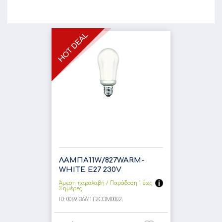
ΛΑΜΠΑ11W/827WARM-
WHITE E27 230V
Άμεση παραλαβή / Παράδoση 1 έως
3 ημέρες
ID:
0069-36611T2COM0002