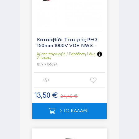
Κατσαβίδι Σταυρός PH3
150mm 1000V VDE NWS...
Άμεση παραλαβή / Παράδoση 1 έως
3 ημέρες
ID:
917156524
13,50 €
24,40 €
ΣΤΟ ΚΑΛΑΘΙ