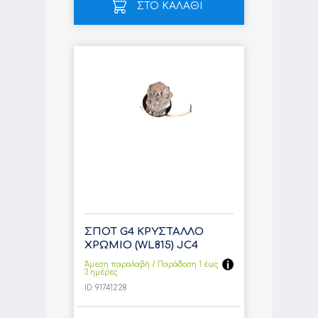
ΣΤΟ ΚΑΛΑΘΙ
ΣΠΟΤ G4 ΚΡΥΣΤΑΛΛΟ
ΧΡΩΜΙΟ (WL815) JC4
Άμεση παραλαβή / Παράδoση 1 έως
3 ημέρες
ID:
91741228