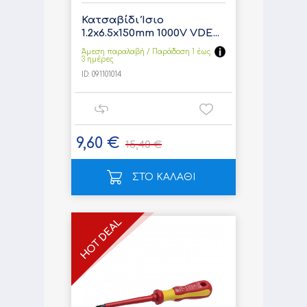
Κατσαβίδι Ίσιο
1.2x6.5x150mm 1000V VDE...
Άμεση παραλαβή / Παράδoση 1 έως
3 ημέρες
ID:
091101014
9,60 €
15,40 €
ΣΤΟ ΚΑΛΑΘΙ