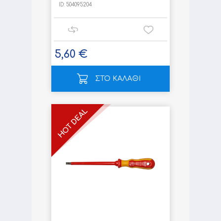
ID:
504095204
5,60 €
ΣΤΟ ΚΑΛΑΘΙ