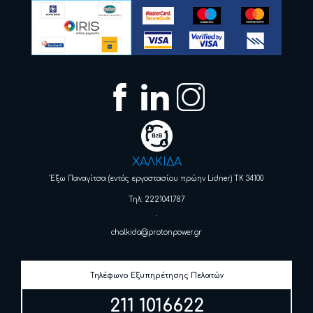
ΧΑΛΚΙΔΑ
Έξω Παναγίτσα (εντός εργοστασίου πρώην Lidner) ΤΚ 34100
Τηλ: 2221041787
.
chalkida@protonpower.gr
Τηλέφωνο Εξυπηρέτησης Πελατών
211 1016622