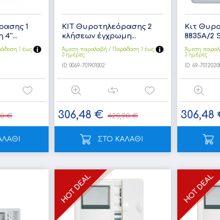
ρασης 1
ΚΙΤ Θυροτηλεόρασης 2
Κιτ Θυρο
''...
κλήσεων έγχρωμη...
8835Α/2 S
άδoση 1 έως
Άμεση παραλαβή / Παράδoση 1 έως
Άμεση παραλ
3 ημέρες
3 ημέρες
ID:
0069-701901002
ID:
69-7012020
306,48 €
306,48
50 €
420,90 €
ΑΛΑΘΙ
ΣΤΟ ΚΑΛΑΘΙ