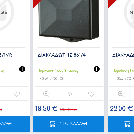
/1VR
ΔΙΑΚΛΑΔΩΤΗΣ 861/4
ΔΙΑΚΛΑΔ
ρες
Παράδοση 1 έως 3 ημέρες
Παράδοση 1 έ
ID:
0069-701302002
ID:
0069-701302
18,50 €
22,00 €
€
35,48 €
ΑΛΑΘΙ
ΣΤΟ ΚΑΛΑΘΙ