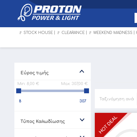
🚩 STOCK HOUSE
🚩 CLEARANCE
🚩 WEEKEND MADNESS
Εύρος τιμής
Min:
8,00 €
Max:
307,00 €
Ταξινόμηση ανά
8
307
Τύπος Καλωδίωσης