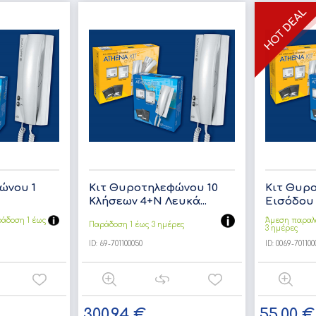
ώνου 1
Κιτ Θυροτηλεφώνου 10
Κιτ Θυρ
Κλήσεων 4+Ν Λευκά...
Εισόδου 
άδoση 1 έως
Άμεση παραλ
Παράδοση 1 έως 3 ημέρες
3 ημέρες
ID:
69-701100050
ID:
0069-701100
300,94 €
55,00 €