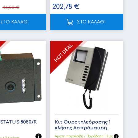
202,78 €
46,00 €
ΣΤΟ ΚΑΛΑΘΙ
ΣΤΟ ΚΑΛΑΘΙ
STATUS 8050/R
Κιτ Θυροτηλεόρασης 1
κλήσης Ασπρόμαυρη...
Άμεση παραλαβή / Παράδoση 1 έως