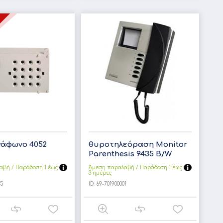
άφωνο 4052
θυροτηλεόραση Monitor
Parenthesis 9435 B/W
αβή / Παράδoση 1 έως
Άμεση παραλαβή / Παράδoση 1 έως
3 ημέρες
05
ID:
69-701900001