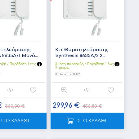
οτηλεόρασης
Κιτ Θυροτηλεόρασης
 8635Α/1 Μονό...
Synthesis 8635Α/2 2...
αβή / Παράδoση 1 έως
Άμεση παραλαβή / Παράδoση 1 έως
3 ημέρες
1
ID:
69-701200002
€
299,96 €
360,30 €
456,80 €
ΣΤΟ ΚΑΛΑΘΙ
ΣΤΟ ΚΑΛΑΘΙ