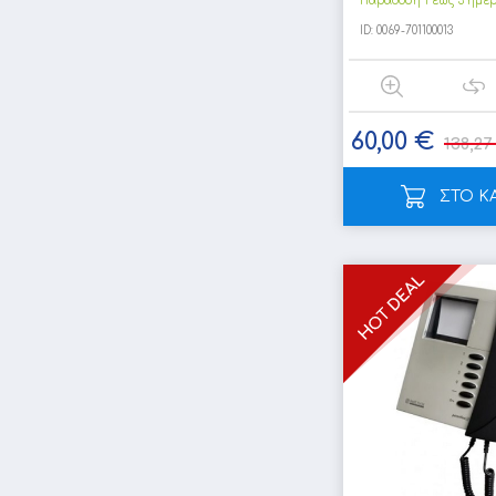
Παράδοση 1 έως 3 ημέ
ID:
0069-701100013
60,00 €
138,27
ΣΤΟ Κ