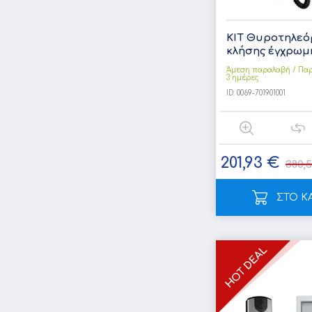
ΚΙΤ Θυροτηλεό
κλήσης έγχρωμη 4
Άμεση παραλαβή / Παρ
3 ημέρες
ID:
0069-701901001
201,93 €
380,
ΣΤΟ Κ