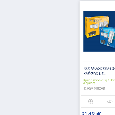
Κιτ Θυροτηλεφ
κλήσης με...
Άμεση παραλαβή / Παρ
3 ημέρες
ID:
0069-701100031
91,49 €