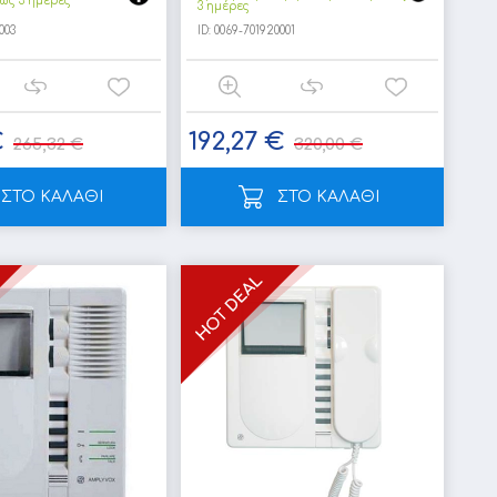
ως 3 ημέρες
3 ημέρες
003
ID:
0069-701920001
€
192,27 €
265,32 €
320,00 €
ΣΤΟ ΚΑΛΑΘΙ
ΣΤΟ ΚΑΛΑΘΙ