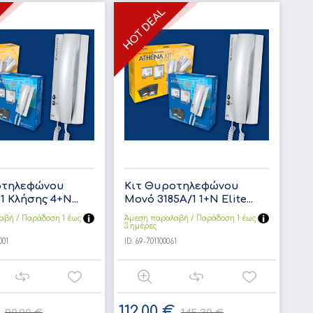
οτηλεφώνου
Κιτ Θυροτηλεφώνου
1 Κλήσης 4+Ν...
Μονό 3185Α/1 1+Ν Elite...
αβή / Παράδoση 1 έως
Άμεση παραλαβή / Παράδoση 1 έως
3 ημέρες
001
ID:
69-701100061
112,00 €