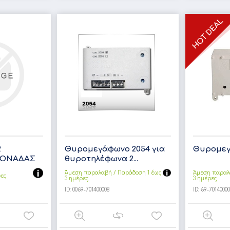
2
Θυρομεγάφωνο 2054 για
Θυρομεγ
ΜΟΝΑΔΑΣ
θυροτηλέφωνα 2...
Άμεση παραλαβή / Παράδoση 1 έως
Άμεση παραλ
ρες
3 ημέρες
3 ημέρες
ID:
0069-701400008
ID:
69-7014000