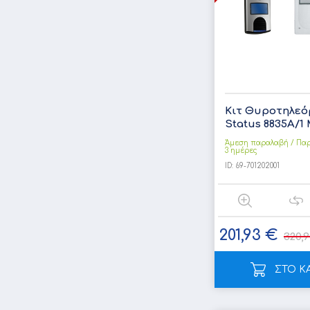
Κιτ Θυροτηλεό
Status 8835Α/1 Μ
Άμεση παραλαβή / Παρ
3 ημέρες
ID:
69-701202001
201,93 €
320,
ΣΤΟ Κ