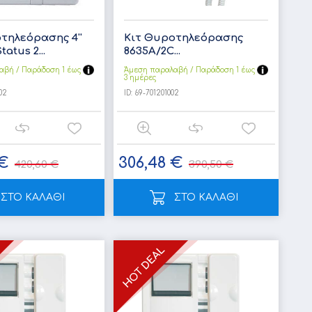
τηλεόρασης 4''
Κιτ Θυροτηλεόρασης
tatus 2...
8635A/2C...
αβή / Παράδoση 1 έως
Άμεση παραλαβή / Παράδoση 1 έως
3 ημέρες
02
ID:
69-701201002
 €
306,48 €
420,60 €
390,50 €
ΣΤΟ ΚΑΛΑΘΙ
ΣΤΟ ΚΑΛΑΘΙ