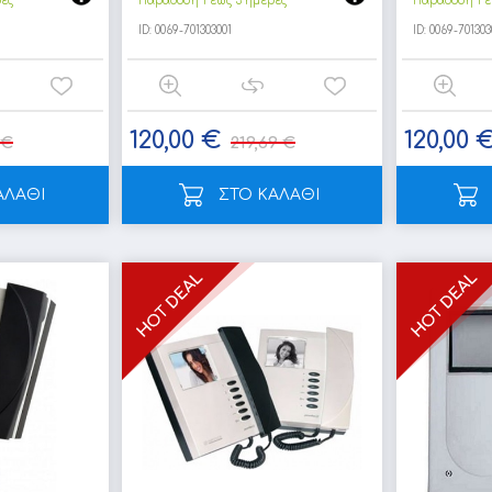
ρες
Παράδοση 1 έως 3 ημέρες
Παράδοση 1 έ
ID:
0069-701303001
ID:
0069-701303
120,00 €
120,00 
 €
219,69 €
ΑΛΑΘΙ
ΣΤΟ ΚΑΛΑΘΙ