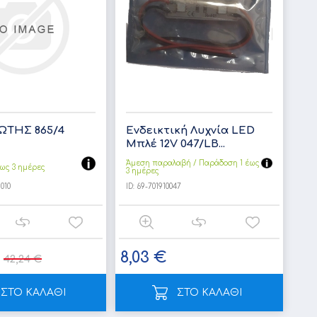
ΩΤΗΣ 865/4
Ενδεικτική Λυχνία LED
Μπλέ 12V 047/LB...
Άμεση παραλαβή / Παράδoση 1 έως
ως 3 ημέρες
3 ημέρες
010
ID:
69-701910047
8,03 €
42,24 €
ΣΤΟ ΚΑΛΑΘΙ
ΣΤΟ ΚΑΛΑΘΙ