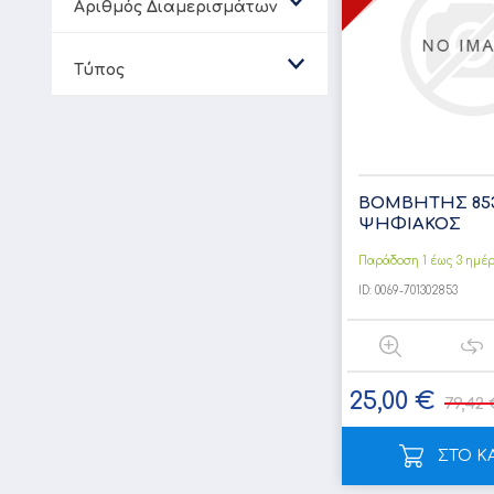
Αριθμός Διαμερισμάτων
Τύπος
ΒΟΜΒΗΤΗΣ 853
ΨΗΦΙΑΚΟΣ
Παράδοση 1 έως 3 ημέ
ID:
0069-701302853
25,00 €
79,42 
ΣΤΟ Κ