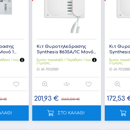
ρασης
Κιτ Θυροτηλεόρασης
Κιτ Θυρ
ονό 1...
Synthesis 8635A/1C Μονό...
Synthesis
άδoση 1 έως
Άμεση παραλαβή / Παράδoση 1 έως
Άμεση παραλ
3 ημέρες
3 ημέρες
ID:
69-701201001
ID:
69-70120000
201,93 €
172,53 
90 €
365,00 €
ΑΛΑΘΙ
ΣΤΟ ΚΑΛΑΘΙ