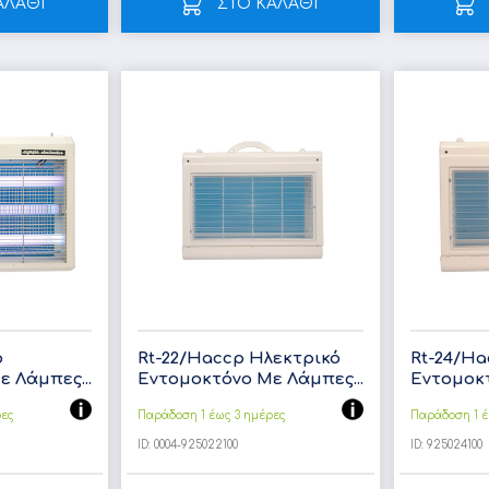
ΑΛΑΘΙ
ΣΤΟ ΚΑΛΑΘΙ
ό
Rt-22/Haccp Ηλεκτρικό
Rt-24/Ha
 Λάμπες...
Εντομοκτόνο Με Λάμπες...
Εντομοκτ
ρες
Παράδοση 1 έως 3 ημέρες
Παράδοση 1 έ
ID:
0004-925022100
ID:
925024100