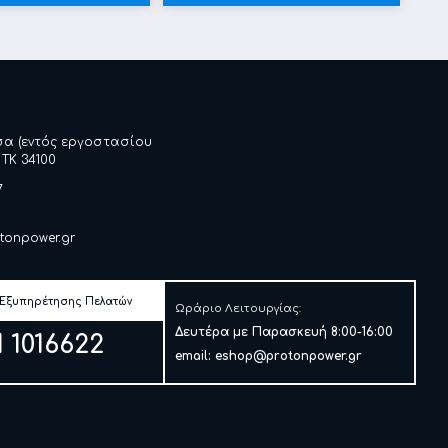
σα (εντός εργοστασίου
 ΤΚ 34100
7
tonpower.gr
 Εξυπηρέτησης Πελατών
Ωράριο Λειτουργίας:
Δευτέρα με Παρασκευή 8:00-16:00
1 1016622
email:
eshop@protonpower.gr