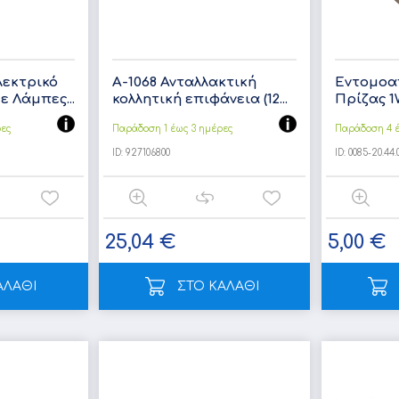
λεκτρικό
Α-1068 Ανταλλακτική
Εντομοα
 Λάμπες...
κολλητική επιφάνεια (12...
Πρίζας 1
ρες
Παράδοση 1 έως 3 ημέρες
Παράδοση 4 έ
ID:
927106800
ID:
0085-20.44.
25,04 €
5,00 €
ΑΛΑΘΙ
ΣΤΟ ΚΑΛΑΘΙ