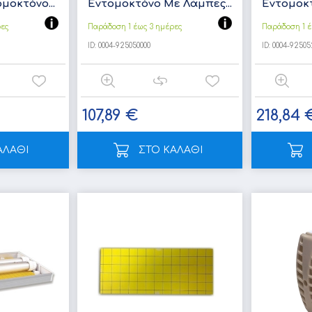
μοκτόνο...
Εντομοκτόνο Με Λάμπες...
Εντομοκτ
ρες
Παράδοση 1 έως 3 ημέρες
Παράδοση 1 έ
ID:
0004-925050000
ID:
0004-92505
107,89 €
218,84 
ΑΛΑΘΙ
ΣΤΟ ΚΑΛΑΘΙ