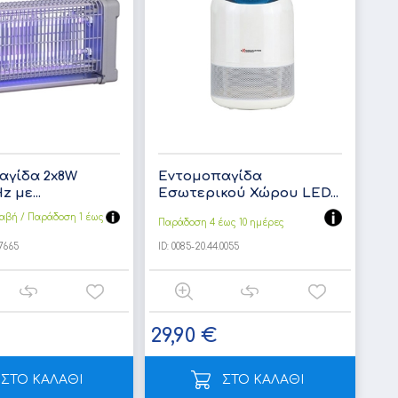
αγίδα 2x8W
Εντομοπαγίδα
 με...
Εσωτερικού Χώρου LED...
αβή / Παράδoση 1 έως
Παράδοση 4 έως 10 ημέρες
7665
ID:
0085-20.44.0055
29,90 €
ΣΤΟ ΚΑΛΑΘΙ
ΣΤΟ ΚΑΛΑΘΙ