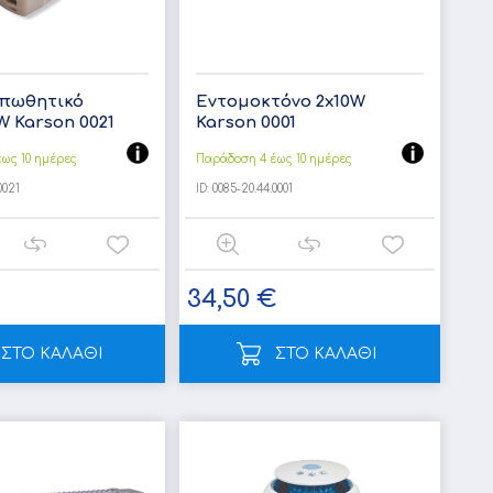
πωθητικό
Εντομοκτόνο 2x10W
W Karson 0021
Karson 0001
ως 10 ημέρες
Παράδοση 4 έως 10 ημέρες
0021
ID:
0085-20.44.0001
34,50 €
ΣΤΟ ΚΑΛΑΘΙ
ΣΤΟ ΚΑΛΑΘΙ