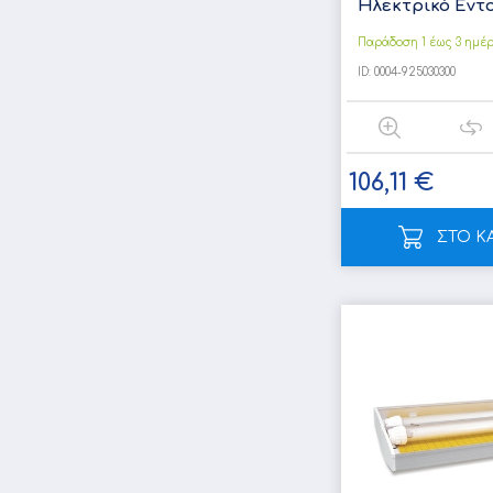
Ηλεκτρικό Εντο
Παράδοση 1 έως 3 ημέ
ID:
0004-925030300
106,11 €
ΣΤΟ Κ