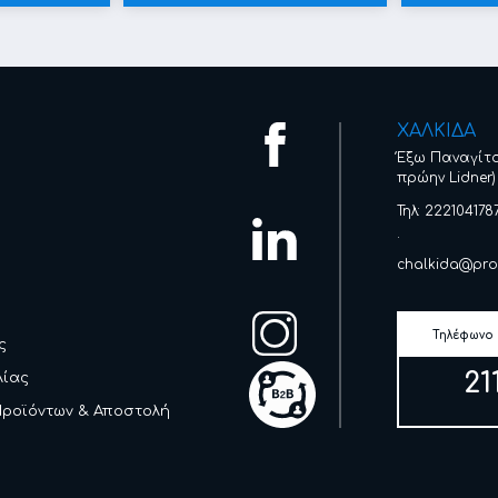
ΧΑΛΚΙΔΑ
Έξω Παναγίτ
πρώην Lidner)
Τηλ: 222104178
.
chalkida@pro
Τηλέφωνο
ς
21
λίας
Προϊόντων & Αποστολή