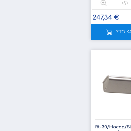
247,34 €
ΣΤΟ Κ
Rt-30/Haccp/S