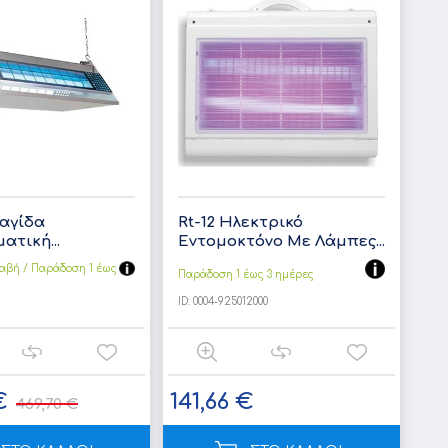
αγίδα
Rt-12 Hλεκτρικό
ατική...
Εντομοκτόνο Με Λάμπες...
αβή / Παράδoση 1 έως
Παράδοση 1 έως 3 ημέρες
ID:
0004-925012000
€
141,66 €
469,70 €