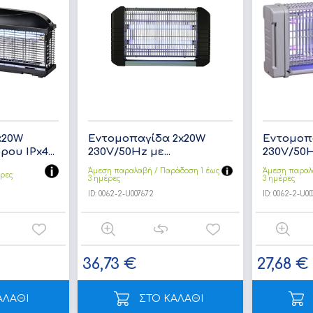
x20W
Εντομοπαγίδα 2x20W
Εντομοπ
ου IPx4...
230V/50Hz με...
230V/50Hz
Άμεση παραλαβή / Παράδoση 1 έως
Άμεση παραλ
έρες
3 ημέρες
3 ημέρες
ID:
0062-2-U007672
ID:
0062-2-U00
36,73 €
27,68 €
ΑΛΑΘΙ
ΣΤΟ ΚΑΛΑΘΙ