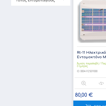
Τύπος Εντομοπαγίδας
Rt-11 Ηλεκτρικό
Εντομοκτόνο Με
Άμεση παραλαβή / Παρ
3 ημέρες
ID:
0004-925011000
80,00 €