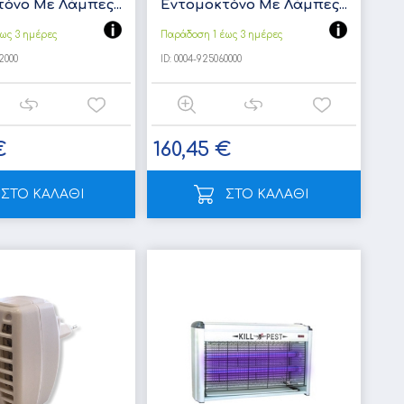
όνο Με Λάμπες...
Εντομοκτόνο Με Λάμπες...
ως 3 ημέρες
Παράδοση 1 έως 3 ημέρες
2000
ID:
0004-925060000
€
160,45 €
ΣΤΟ ΚΑΛΑΘΙ
ΣΤΟ ΚΑΛΑΘΙ