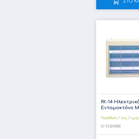
ΣΤΟ Κ
Rt-14 Ηλεκτρικ
Εντομοκτόνο Με
Παράδοση 1 έως 3 ημέ
ID:
925014000