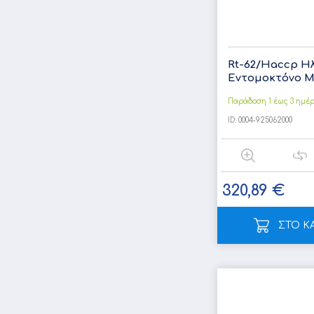
Rt-62/Haccp Η
Εντομοκτόνο Με
Παράδοση 1 έως 3 ημέ
ID:
0004-925062000
320,89 €
ΣΤΟ Κ