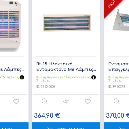
Rt-15 Ηλεκτρικό
Εντομοπ
 Λάμπες...
Εντομοκτόνο Με Λάμπες...
Επαγγελμ
άδoση 1 έως
Άμεση παραλαβή / Παράδoση 1 έως
Άμεση παραλ
3 ημέρες
3 ημέρες
ID:
925015000
ID:
69-00372
364,90 €
370,00 