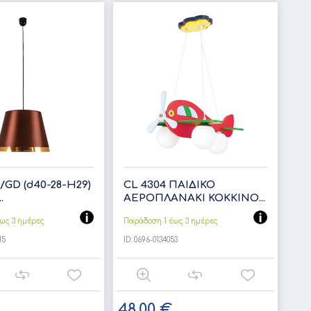
R/GD (d40-28-H29)
CL 4304 ΠΑΙΔΙΚΟ
.
ΑΕΡΟΠΛΑΝΑΚΙ ΚΟΚΚΙΝΟ...
ως 3 ημέρες
Παράδοση 1 έως 3 ημέρες
15
ID:
0696-0134053
48,00 €