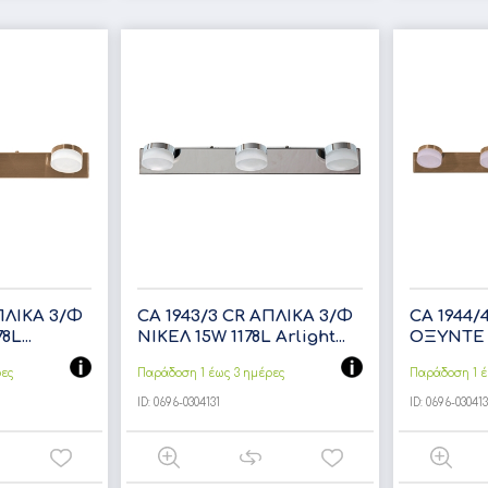
ΠΛΙΚΑ 3/Φ
CA 1943/3 CR ΑΠΛΙΚΑ 3/Φ
CA 1944/
L...
ΝΙΚΕΛ 15W 1178L Arlight...
ΟΞΥΝΤΕ 2
ρες
Παράδοση 1 έως 3 ημέρες
Παράδοση 1 έ
ID:
0696-0304131
ID:
0696-03041