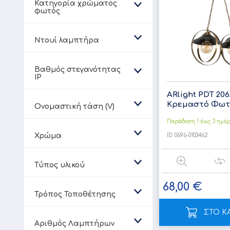
Κατηγορία χρώματος
φωτός
Ντουί λαμπτήρα
Βαθμός στεγανότητας
IP
ARlight PDT 206
Κρεμαστό Φωτισ
Ονομαστική τάση (V)
Παράδοση 1 έως 3 ημέ
Χρώμα
ID:
0696-0103462
Τύπος υλικού
68,00 €
Τρόπος Τοποθέτησης
ΣΤΟ Κ
Αριθμός Λαμπτήρων