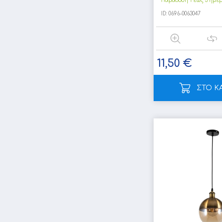
Παράδοση 1 έως 3 ημέ
ID:
0696-0063047
11,50 €
ΣΤΟ Κ