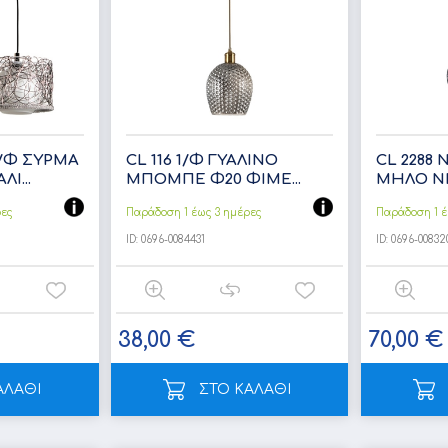
2/Φ ΣΥΡΜΑ
CL 116 1/Φ ΓΥΑΛΙΝΟ
CL 2288
Ι...
ΜΠΟΜΠΕ Φ20 ΦΙΜΕ...
ΜΗΛΟ ΝΙΚ
ρες
Παράδοση 1 έως 3 ημέρες
Παράδοση 1 έ
ID:
0696-0084431
ID:
0696-00832
38,00 €
70,00 €
ΑΛΑΘΙ
ΣΤΟ ΚΑΛΑΘΙ