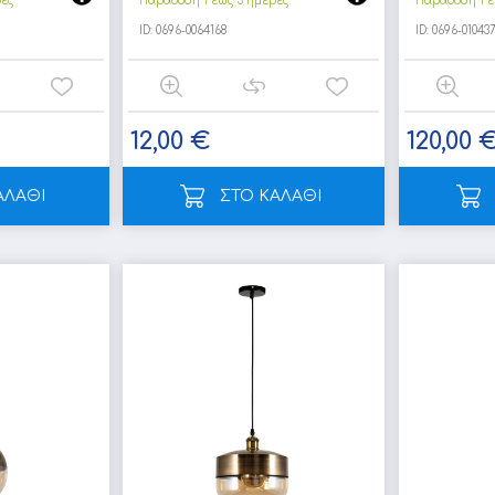
ρες
Παράδοση 1 έως 3 ημέρες
Παράδοση 1 έ
ID:
0696-0064168
ID:
0696-010437
12,00 €
120,00 
ΑΛΑΘΙ
ΣΤΟ ΚΑΛΑΘΙ