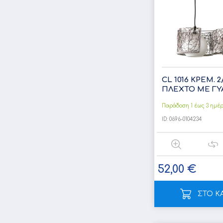
CL 1016 ΚΡΕΜ. 
ΠΛΕΧΤΟ ΜΕ ΓΥΑΛ
Παράδοση 1 έως 3 ημέ
ID:
0696-0104234
52,00 €
ΣΤΟ Κ