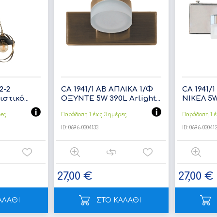
2-2
CA 1941/1 AB ΑΠΛΙΚΑ 1/Φ
CA 1941/
τικό...
ΟΞΥΝΤΕ 5W 390L Arlight...
ΝΙΚΕΛ 5W 
ρες
Παράδοση 1 έως 3 ημέρες
Παράδοση 1 έ
ID:
0696-0304133
ID:
0696-03041
27,00 €
27,00 €
ΑΛΑΘΙ
ΣΤΟ ΚΑΛΑΘΙ