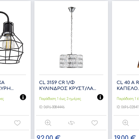
ΚΑ
CL 3159 CR 1/Φ
CL 40 A 
ΡΗ...
ΚΥΛΙΝΔΡΟΣ ΚΡΥΣΤ/ΛΑ...
ΚΑΠΕΛΟ..
ρες
Παράδοση 1 έως 3 ημέρες
Παράδοση 1 έ
ID:
0696-0084446
ID:
0696-02841
92,00 €
19,00 €