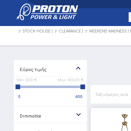
🚩 STOCK HOUSE
🚩 CLEARANCE
🚩 WEEKEND MADNESS
Εύρος τιμής
Min:
0,00 €
Max:
400,00 €
Ταξινόμηση ανά
0
400
Dimmable