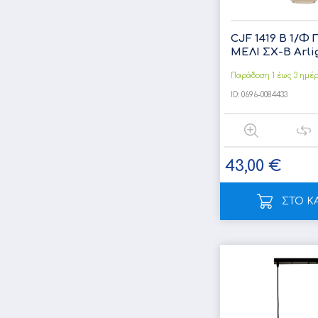
CJF 1419 B 1/Φ
ΜΕΛΙ ΣΧ-B Arligh
Παράδοση 1 έως 3 ημέ
ID:
0696-0084433
43,00 €
ΣΤΟ Κ