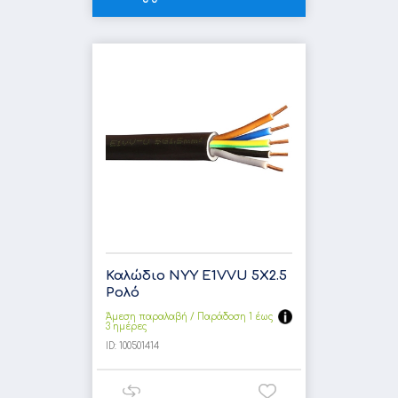
Καλώδιο NYY E1VVU 5X2.5
Ρολό
Άμεση παραλαβή / Παράδoση 1 έως
3 ημέρες
ID:
100501414