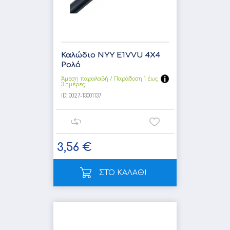
Καλώδιο NYY E1VVU 4X4
Ρολό
Άμεση παραλαβή / Παράδoση 1 έως
3 ημέρες
ID:
0027-13001137
3,56 €
ΣΤΟ ΚΑΛΑΘΙ