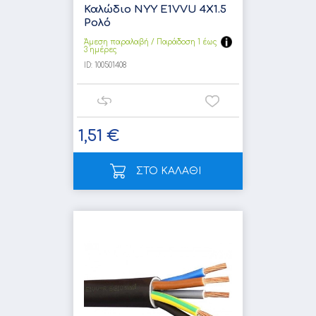
Καλώδιο NYY E1VVU 4X1.5
Ρολό
Άμεση παραλαβή / Παράδoση 1 έως
3 ημέρες
ID:
100501408
1,51 €
ΣΤΟ ΚΑΛΑΘΙ