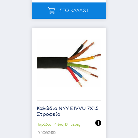
ΣΤΟ ΚΑΛΑΘΙ
Καλώδιο NYY E1VVU 7X1.5
Στροφείο
Παράδοση 4 έως 10 ημέρες
ID:
100501450