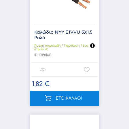
Καλώδιο NYY E1VVU 5X1.5
Ρολό
Άμεση παραλαβή / Παράδoση 1 έως
3 ημέρες
ID:
100501413
1,82 €
ΣΤΟ ΚΑΛΑΘΙ