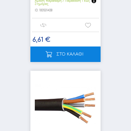
Άμεση παραλαβή / Παράδoση 1 έως
3 ημέρες
ID:
100501438
6,61 €
ΣΤΟ ΚΑΛΑΘΙ