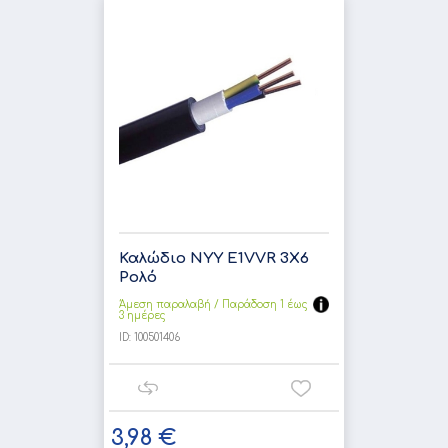
Καλώδιο NYY E1VVR 3X6
Ρολό
Άμεση παραλαβή / Παράδoση 1 έως
3 ημέρες
ID:
100501406
3,98 €