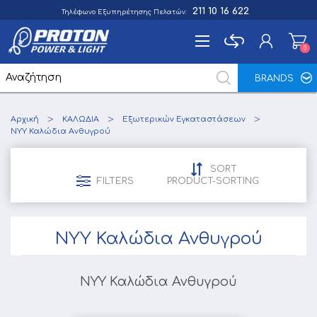
211 10 16 622
Τηλέφωνο Εξυπηρέτησης Πελατών:
0
0
BRANDS
Εγγραφή
Αρχική
ΚΑΛΩΔΙΑ
Εξωτερικών Εγκαταστάσεων
Σύνδεση
ΝYY Καλώδια Ανθυγρού
Αγαπημένα
0
SORT
FILTERS
PRODUCT-SORTING
ΝYY Καλώδια Ανθυγρού
ΝYY Καλώδια Ανθυγρού