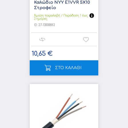
Καλώδιο NYY E1VVR 5X10
Στροφείο
Άμεση παραλαβή / Παράδoση 1 έως
3 ημέρες
ID:
27-13000882
10,65 €
ΣΤΟ ΚΑΛΑΘΙ