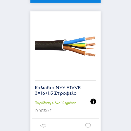
Καλώδιο NYY E1VVR
3X16+1.5 Στροφείο
Παράδοση 4 έως 10 ημέρες
ID:
100501421