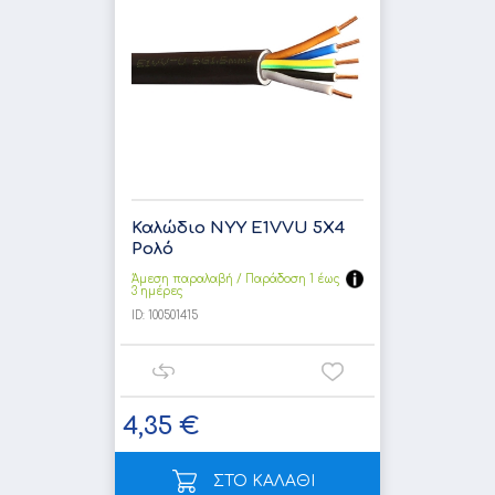
Καλώδιο NYY E1VVU 5X4
Ρολό
Άμεση παραλαβή / Παράδoση 1 έως
3 ημέρες
ID:
100501415
4,35 €
ΣΤΟ ΚΑΛΑΘΙ