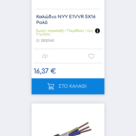
Καλώδιο NYY E1VVR 5X16
Ρολό
Άμεση παραλαβή / Παράδoση 1 έως
3 ημέρες
ID:
100501441
16,37 €
ΣΤΟ ΚΑΛΑΘΙ