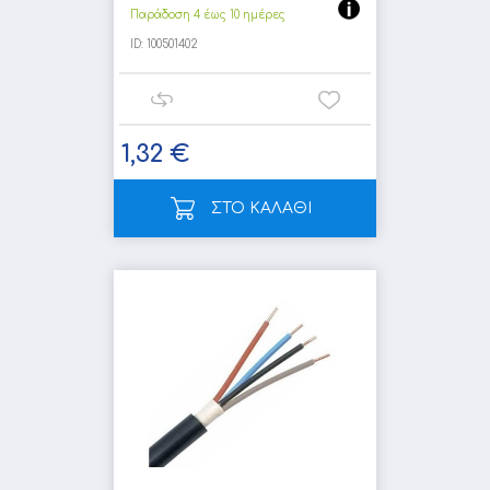
Παράδοση 4 έως 10 ημέρες
ID:
100501402
1,32 €
ΣΤΟ ΚΑΛΑΘΙ