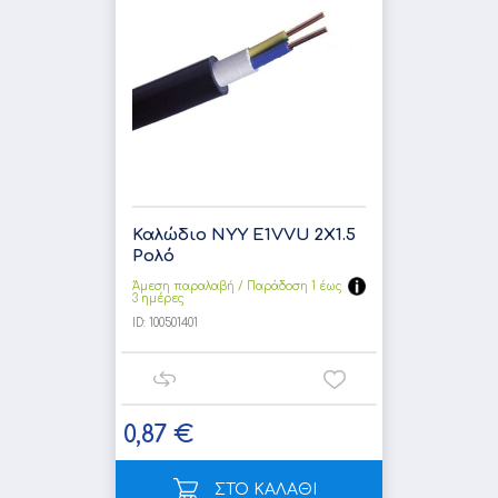
Καλώδιο NYY E1VVU 2X1.5
Ρολό
Άμεση παραλαβή / Παράδoση 1 έως
3 ημέρες
ID:
100501401
0,87 €
ΣΤΟ ΚΑΛΑΘΙ