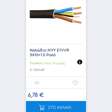
Καλώδιο NYY E1VVR
3X10+1.5 Ρολό
Παράδοση 4 έως 10 ημέρες
ID:
100501407
6,78 €
ΣΤΟ ΚΑΛΑΘΙ