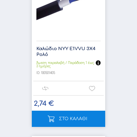
Καλώδιο NYY E1VVU 3X4
Ρολό
Άμεση παραλαβή / Παράδoση 1 έως
3 ημέρες
ID:
100501405
2,74 €
ΣΤΟ ΚΑΛΑΘΙ