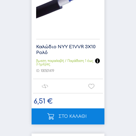
Καλώδιο NYY E1VVR 3X10
Ρολό
Άμεση παραλαβή / Παράδoση 1 έως
3 ημέρες
ID:
100501419
6,51 €
ΣΤΟ ΚΑΛΑΘΙ