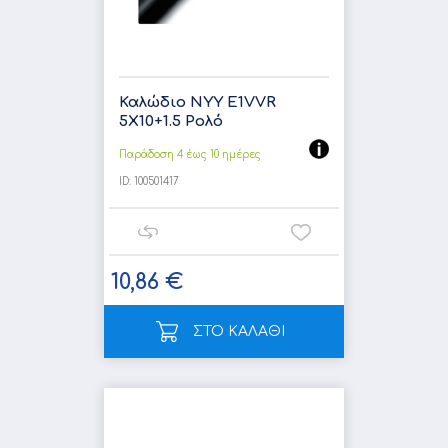
Καλώδιο NYY E1VVR
5X10+1.5 Ρολό
Παράδοση 4 έως 10 ημέρες
ID:
100501417
10,86 €
ΣΤΟ ΚΑΛΑΘΙ