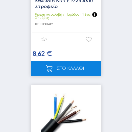
Καλώδιο NYY E1VVR 4X10
Στροφείο
Άμεση παραλαβή / Παράδoση 1 έως
3 ημέρες
ID:
100501412
8,62 €
ΣΤΟ ΚΑΛΑΘΙ