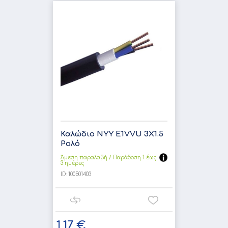
Καλώδιο NYY E1VVU 3X1.5
Ρολό
Άμεση παραλαβή / Παράδoση 1 έως
3 ημέρες
ID:
100501403
1,17 €