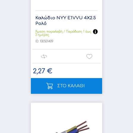
Καλώδιο NYY E1VVU 4X2.5
Ρολό
Άμεση παραλαβή / Παράδoση 1 έως
3 ημέρες
ID:
100501409
2,27 €
ΣΤΟ ΚΑΛΑΘΙ