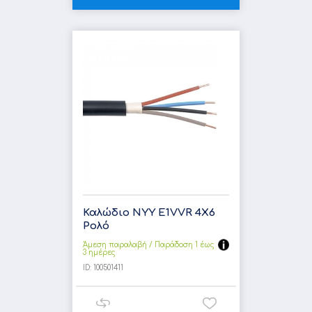
Καλώδιο NYY E1VVR 4X6
Ρολό
Άμεση παραλαβή / Παράδoση 1 έως
3 ημέρες
ID:
100501411