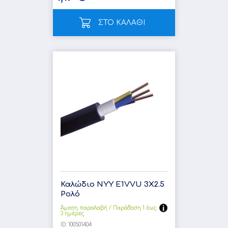
ΣΤΟ ΚΑΛΑΘΙ
Καλώδιο NYY E1VVU 3X2.5
Ρολό
Άμεση παραλαβή / Παράδoση 1 έως
3 ημέρες
ID:
100501404