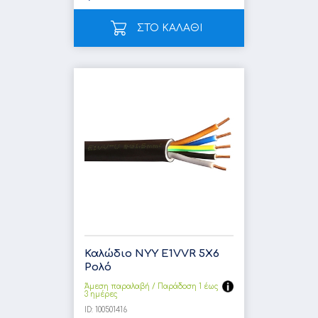
ΣΤΟ ΚΑΛΑΘΙ
Καλώδιο NYY E1VVR 5X6
Ρολό
Άμεση παραλαβή / Παράδoση 1 έως
3 ημέρες
ID:
100501416