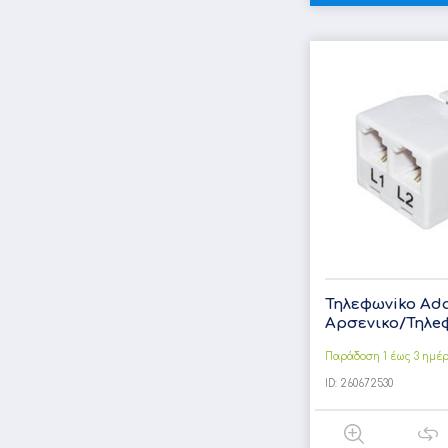
Τηλεφωνiko Ad
Αρσενικο/Τηλeφ
Παράδοση 1 έως 3 ημέ
ID:
260672530