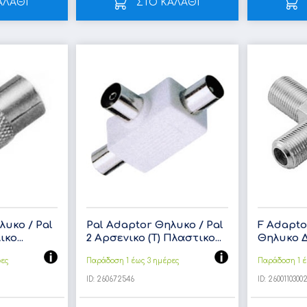
ΑΛΑΘΙ
ΣΤΟ ΚΑΛΑΘΙ
λυκο / Pal
Pal Adaptor Θηλυκο / Pal
F Adapto
κο...
2 Αρσενικο (T) Πλαστικο...
Θηλυκο Δι
ρες
Παράδοση 1 έως 3 ημέρες
Παράδοση 1 έ
ID:
260672546
ID:
2600110300