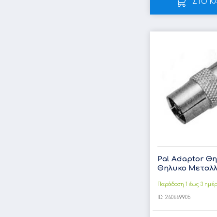
ΣΤΟ Κ
Pal Adaptor Θη
Θηλυκο Μεταλλι
Παράδοση 1 έως 3 ημέ
ID:
260669905