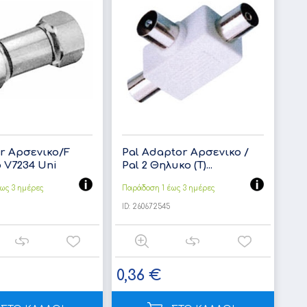
r Αρσενικο/F
Pal Adaptor Αρσενικο /
 V7234 Uni
Pal 2 Θηλυκο (T)...
ως 3 ημέρες
Παράδοση 1 έως 3 ημέρες
ID:
260672545
0,36 €