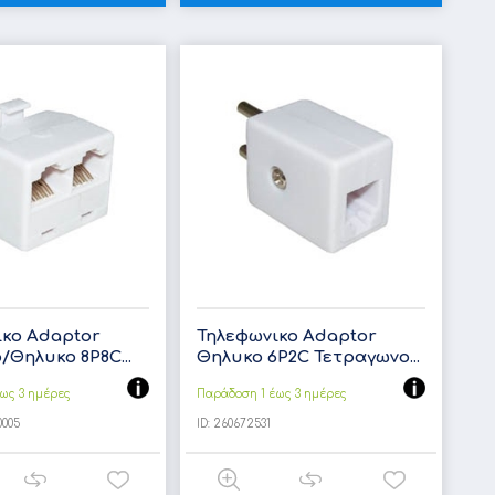
ικο Adaptor
Τηλεφωνικο Adaptor
/Θηλυκο 8P8C...
Θηλυκο 6P2C Τετραγωνο...
ως 3 ημέρες
Παράδοση 1 έως 3 ημέρες
0005
ID:
260672531