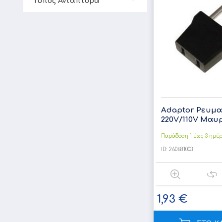
Τύπος Αντάπτορα
Adaptor Ρευμα
220V/110V Μαυρο
Παράδοση 1 έως 3 ημέ
ID:
260681003
1,93 €