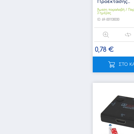
Προέκτασης...
Άμεση παραλαβή / Παρ
3 ημέρες
ID:
69-001130030
0,78 €
ΣΤΟ Κ