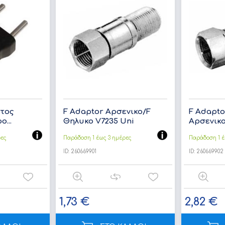
τος
F Adaptor Αρσενικο/F
F Adapto
...
Θηλυκο V7235 Uni
Αρσενικο
ρες
Παράδοση 1 έως 3 ημέρες
Παράδοση 1 έ
ID:
260669901
ID:
260669902
1,73 €
2,82 €