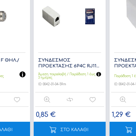
F ΘΗΛ./
ΣΥΝΔΕΣΜΟΣ
ΣΥΝΔΕΣ
ΠΡΟΕΚΤΑΣΗΣ 6P4C RJ11...
ΠΡΟΕΚΤΑΣ
Άμεση παραλαβή / Παράδoση 1 έως
ρες
Παράδοση 1 έ
3 ημέρες
ID:
0042-01-04-59m
ID:
0042-01-04
0,85 €
1,29 €
ΑΛΑΘΙ
ΣΤΟ ΚΑΛΑΘΙ