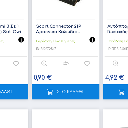
i 3 Σε 1
Scart Connector 21P
Αντάπτο
) Sut-Owi
Αρσενικο Καλωδιο...
Γωνίακός
ρες
Παράδοση 1 έως 3 ημέρες
Παράδοση 1 έ
ID:
260672547
ID:
0502-24011
0,90 €
4,92 €
ΑΛΑΘΙ
ΣΤΟ ΚΑΛΑΘΙ