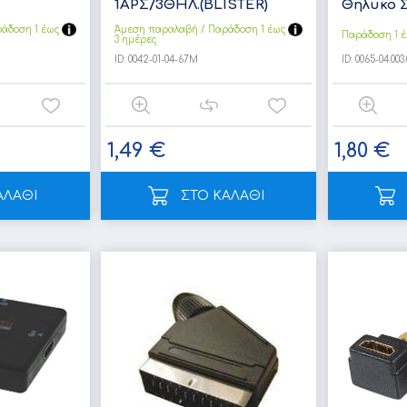
1ΑΡΣ/3ΘΗΛ.(BLISTER)
Θηλυκο Σ
άδoση 1 έως
Άμεση παραλαβή / Παράδoση 1 έως
Παράδοση 1 έ
3 ημέρες
ID:
0042-01-04-67M
ID:
0065-04.003.
1,49 €
1,80 €
ΑΛΑΘΙ
ΣΤΟ ΚΑΛΑΘΙ