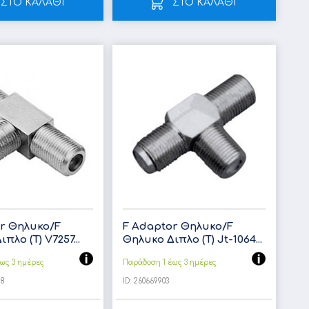
ΣΤΟ ΚΑΛΑΘΙ
ΣΤΟ ΚΑΛΑΘΙ
r Θηλυκο/F
F Adaptor Θηλυκο/F
πλο (T) V7257...
Θηλυκο Διπλο (T) Jt-1064...
ως 3 ημέρες
Παράδοση 1 έως 3 ημέρες
28
ID:
260669903