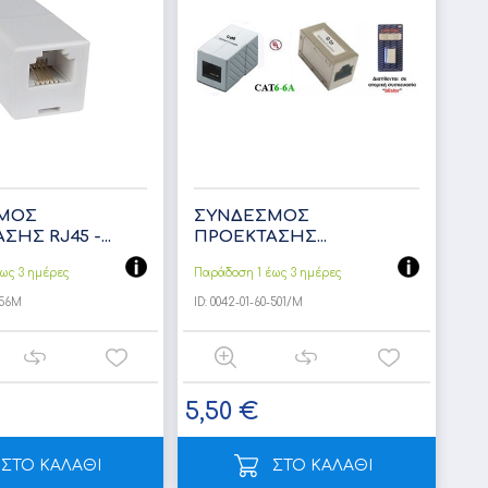
ΜΟΣ
ΣΥΝΔΕΣΜΟΣ
ΗΣ RJ45 -...
ΠΡΟΕΚΤΑΣΗΣ...
ως 3 ημέρες
Παράδοση 1 έως 3 ημέρες
-56Μ
ID:
0042-01-60-501/Μ
5,50 €
ΣΤΟ ΚΑΛΑΘΙ
ΣΤΟ ΚΑΛΑΘΙ