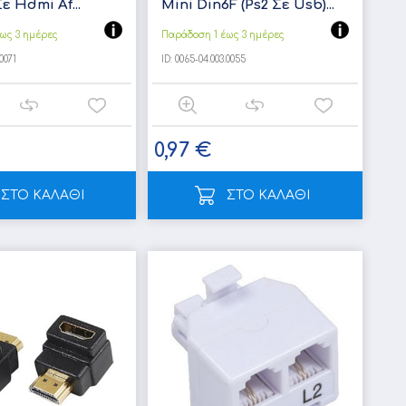
ε Hdmi Af...
Mini Din6F (Ps2 Σε Usb)...
ως 3 ημέρες
Παράδοση 1 έως 3 ημέρες
0071
ID:
0065-04.003.0055
0,97 €
ΣΤΟ ΚΑΛΑΘΙ
ΣΤΟ ΚΑΛΑΘΙ