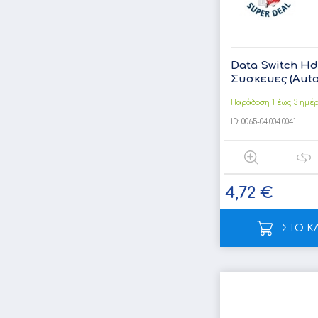
Data Switch Hdm
Συσκευες (Auto
Παράδοση 1 έως 3 ημέ
ID:
0065-04.004.0041
4,72 €
ΣΤΟ Κ