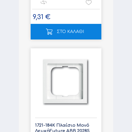
9,31 €
ΣΤΟ ΚΑΛΑΘΙ
1721-184K Πλαίσιο Μονό
ΛευκήFuture ABB 20285