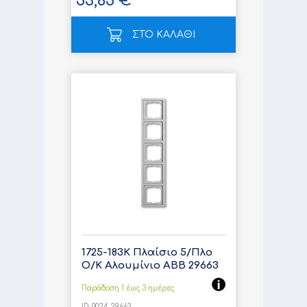
53,65 €
ΣΤΟ ΚΑΛΑΘΙ
1725-183K Πλαίσιο 5/Πλο
Ο/Κ Αλουμίνιο ABB 29663
Παράδοση 1 έως 3 ημέρες
ID:
0024-29663