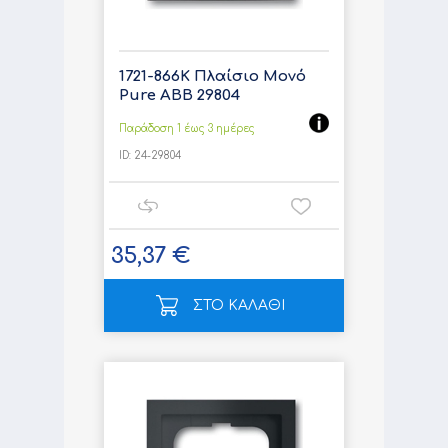
1721-866K Πλαίσιο Μονό
Pure ABB 29804
Παράδοση 1 έως 3 ημέρες
ID:
24-29804
35,37 €
ΣΤΟ ΚΑΛΑΘΙ