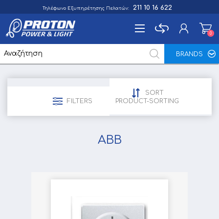
211 10 16 622
Τηλέφωνο Εξυπηρέτησης Πελατών:
0
0
BRANDS
Εγγραφή
Σύνδεση
SORT
Αγαπημένα
FILTERS
PRODUCT-SORTING
0
ABB