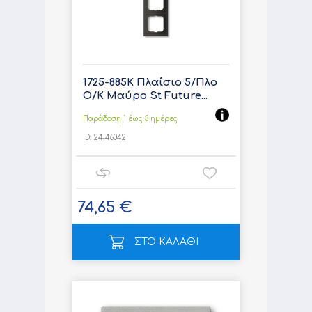
1725-885K Πλαίσιο 5/Πλο
Ο/Κ Μαύρο St Future...
Παράδοση 1 έως 3 ημέρες
ID:
24-46042
74,65 €
ΣΤΟ ΚΑΛΑΘΙ