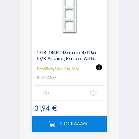
1724-184K Πλαίσιο 4/Πλο
Ο/Κ Λευκός Future ABB...
Παράδοση 1 έως 3 ημέρες
ID:
24-20297
31,94 €
ΣΤΟ ΚΑΛΑΘΙ