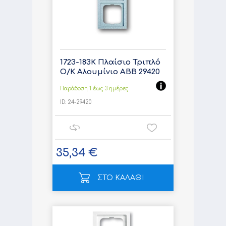
1723-183K Πλαίσιο Τριπλό
Ο/Κ Αλουμίνιο ABB 29420
Παράδοση 1 έως 3 ημέρες
ID:
24-29420
35,34 €
ΣΤΟ ΚΑΛΑΘΙ