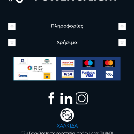
Πληροφορίες
Χρήσιμα
ΧΑΛΚΙΔΑ
Έξω Παναγίτσα (εντός εργοστασίου πρώην Lidner) ΤΚ 34100