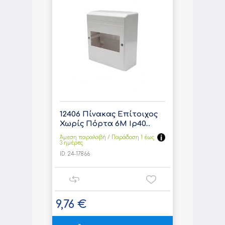
12406 Πίνακας Επίτοιχος
Χωρίς Πόρτα 6Μ Ip40...
Άμεση παραλαβή / Παράδoση 1 έως
3 ημέρες
ID:
24-17866
9,76 €