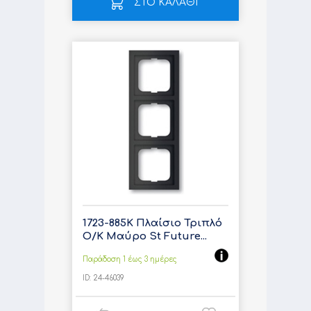
ΣΤΟ ΚΑΛΑΘΙ
1723-885K Πλαίσιο Τριπλό
Ο/Κ Μαύρο St Future...
Παράδοση 1 έως 3 ημέρες
ID:
24-46039