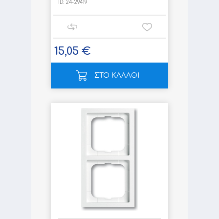
ID:
24-29419
15,05 €
ΣΤΟ ΚΑΛΑΘΙ