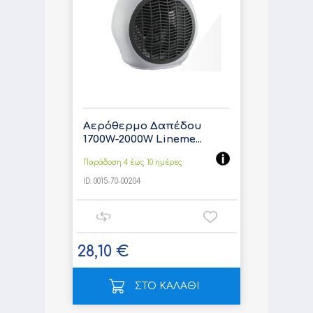
Αερόθερμο Δαπέδου
1700W-2000W Lineme...
Παράδοση 4 έως 10 ημέρες
ID:
0015-70-00204
28,10 €
ΣΤΟ ΚΑΛΑΘΙ