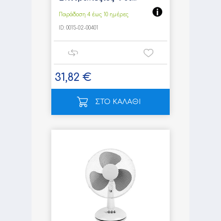
Παράδοση 4 έως 10 ημέρες
ID:
0015-02-00401
31,82 €
ΣΤΟ ΚΑΛΑΘΙ