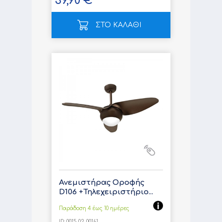
39,90 €
ΣΤΟ ΚΑΛΑΘΙ
Ανεμιστήρας Οροφής
D106 +Τηλεχειριστήριο...
Παράδοση 4 έως 10 ημέρες
ID:
0015-02-00161