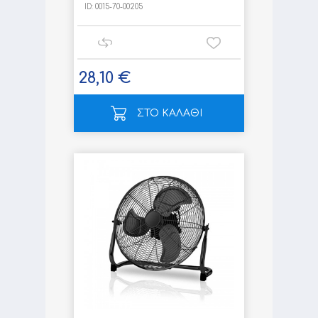
ID:
0015-70-00205
28,10 €
ΣΤΟ ΚΑΛΑΘΙ