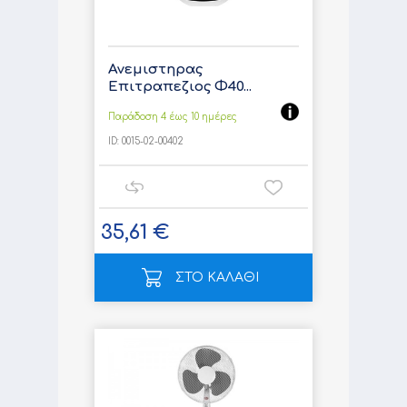
Ανεμιστηρας
Επιτραπεζιος Φ40...
Παράδοση 4 έως 10 ημέρες
ID:
0015-02-00402
35,61 €
ΣΤΟ ΚΑΛΑΘΙ