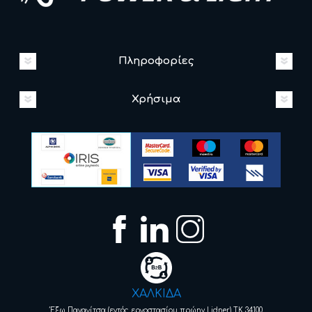
Πληροφορίες
Χρήσιμα
ΧΑΛΚΙΔΑ
Έξω Παναγίτσα (εντός εργοστασίου πρώην Lidner) ΤΚ 34100