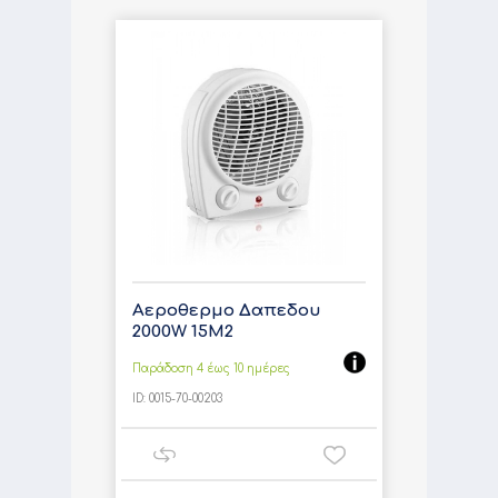
Αεροθερμο Δαπεδου
2000W 15M2
Παράδοση 4 έως 10 ημέρες
ID:
0015-70-00203