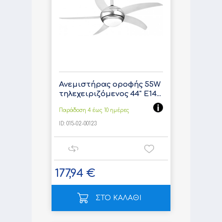
Ανεμιστήρας οροφής 55W
τηλεχειριζόμενος 44" E14...
Παράδοση 4 έως 10 ημέρες
ID:
015-02-00123
177,94 €
ΣΤΟ ΚΑΛΑΘΙ