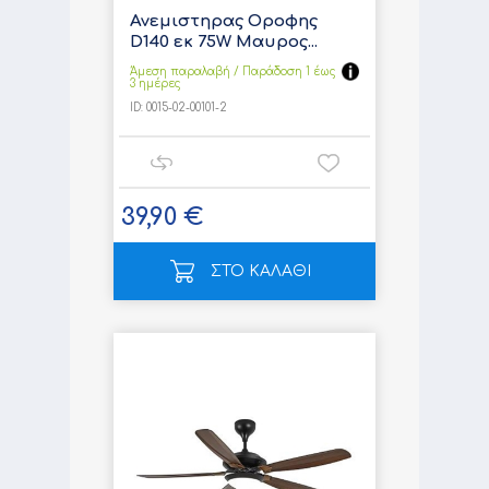
Ανεμιστηρας Οροφης
D140 εκ 75W Mαυρος...
Άμεση παραλαβή / Παράδoση 1 έως
3 ημέρες
ID:
0015-02-00101-2
39,90 €
ΣΤΟ ΚΑΛΑΘΙ