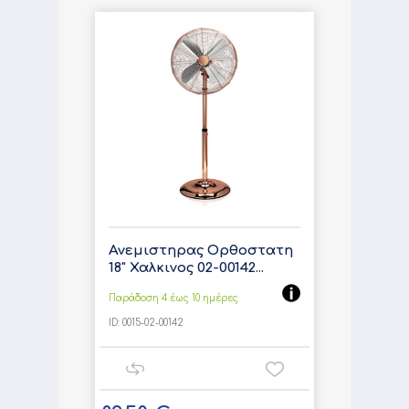
Ανεμιστηρας Ορθοστατη
18" Χαλκινος 02-00142...
Παράδοση 4 έως 10 ημέρες
ID:
0015-02-00142