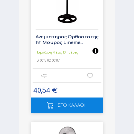
Ανεμιστηρας Ορθοστατης
18" Μαυρος Lineme...
Παράδοση 4 έως 10 ημέρες
ID:
0015-02-00187
40,54 €
ΣΤΟ ΚΑΛΑΘΙ