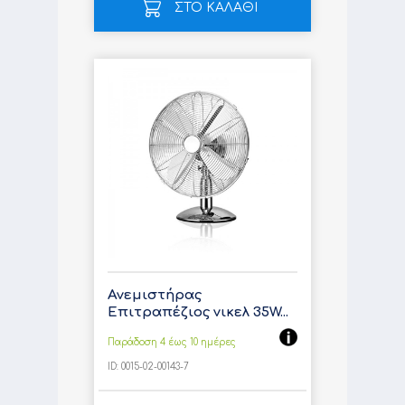
ΣΤΟ ΚΑΛΑΘΙ
Ανεμιστήρας
Επιτραπέζιος νικελ 35W...
Παράδοση 4 έως 10 ημέρες
ID:
0015-02-00143-7