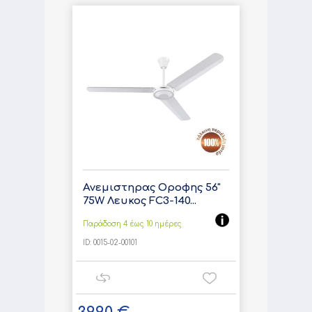
Ανεμιστηρας Οροφης 56"
75W Λευκος FC3-140...
Παράδοση 4 έως 10 ημέρες
ID:
0015-02-00101