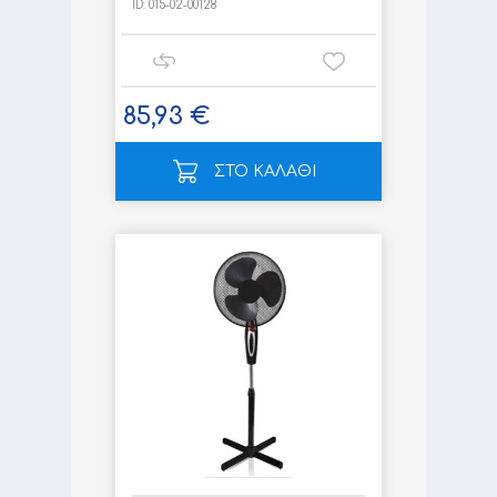
ID:
015-02-00128
85,93 €
ΣΤΟ ΚΑΛΑΘΙ