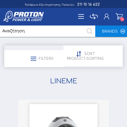
211 10 16 622
Τηλέφωνο Εξυπηρέτησης Πελατών:
0
0
BRANDS
Εγγραφή
Σύνδεση
SORT
Αγαπημένα
FILTERS
PRODUCT-SORTING
0
LINEME