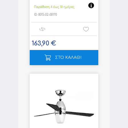
Παράδοση 4 έως 10 ημέρες
ID:
0015-02-00170
163,90 €
ΣΤΟ ΚΑΛΑΘΙ