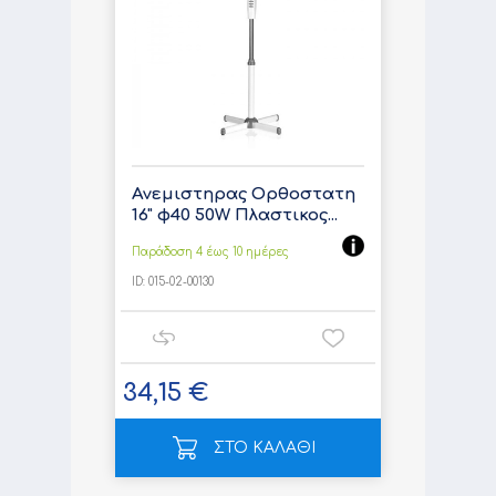
Ανεμιστηρας Ορθοστατη
16" φ40 50W Πλαστικος...
Παράδοση 4 έως 10 ημέρες
ID:
015-02-00130
34,15 €
ΣΤΟ ΚΑΛΑΘΙ