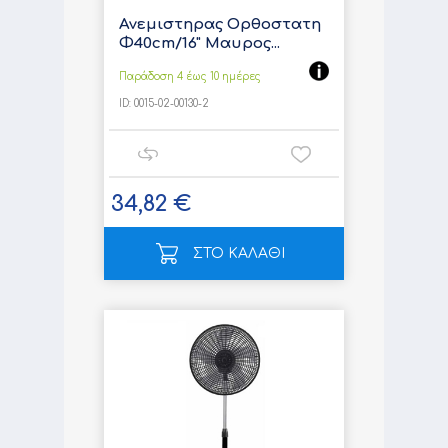
Ανεμιστηρας Ορθοστατη
Φ40cm/16" Μαυρος...
Παράδοση 4 έως 10 ημέρες
ID:
0015-02-00130-2
34,82 €
ΣΤΟ ΚΑΛΑΘΙ