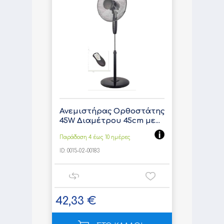
Ανεμιστήρας Ορθοστάτης
45W Διαμέτρου 45cm με...
Παράδοση 4 έως 10 ημέρες
ID:
0015-02-00183
42,33 €