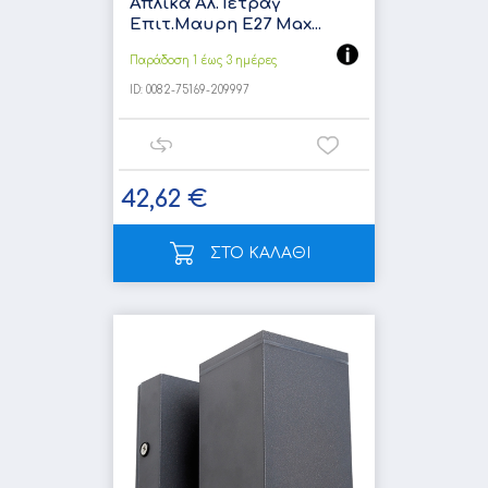
Απλικα Αλ.Τετραγ
Επιτ.Μαυρη E27 Max...
Παράδοση 1 έως 3 ημέρες
ID:
0082-75169-209997
42,62 €
ΣΤΟ ΚΑΛΑΘΙ