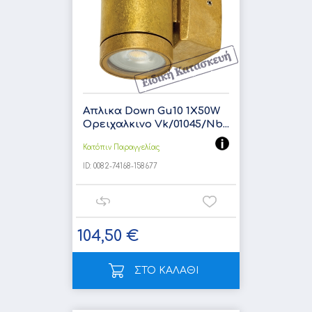
Απλικα Down Gu10 1X50W
Ορειχαλκινο Vk/01045/Nb...
Κατόπιν Παραγγελίας
ID:
0082-74168-158677
104,50 €
ΣΤΟ ΚΑΛΑΘΙ