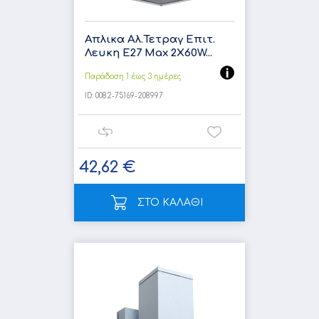
Απλικα Αλ.Τετραγ Επιτ.
Λευκη E27 Max 2X60W...
Παράδοση 1 έως 3 ημέρες
ID:
0082-75169-208997
42,62 €
ΣΤΟ ΚΑΛΑΘΙ