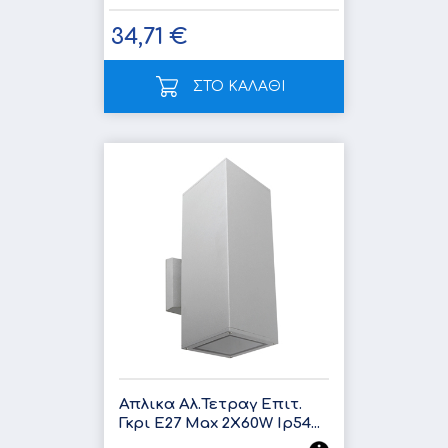
34,71 €
ΣΤΟ ΚΑΛΑΘΙ
Απλικα Αλ.Τετραγ Επιτ.
Γκρι E27 Max 2X60W Ip54...