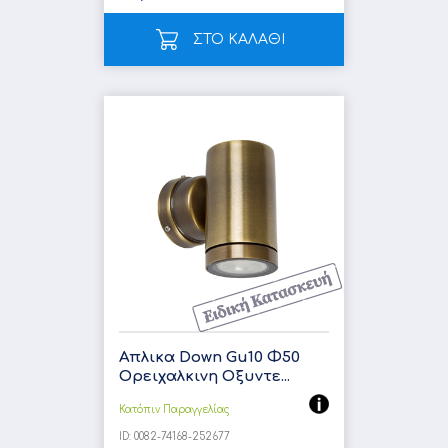
ΣΤΟ ΚΑΛΑΘΙ
Απλικα Down Gu10 Φ50
Ορειχαλκινη Οξυντε...
Κατόπιν Παραγγελίας
ID:
0082-74168-252677