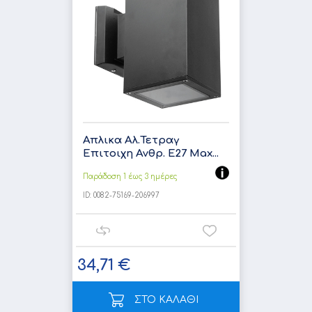
Απλικα Αλ.Τετραγ
Επιτοιχη Ανθρ. E27 Max...
Παράδοση 1 έως 3 ημέρες
ID:
0082-75169-206997
34,71 €
ΣΤΟ ΚΑΛΑΘΙ