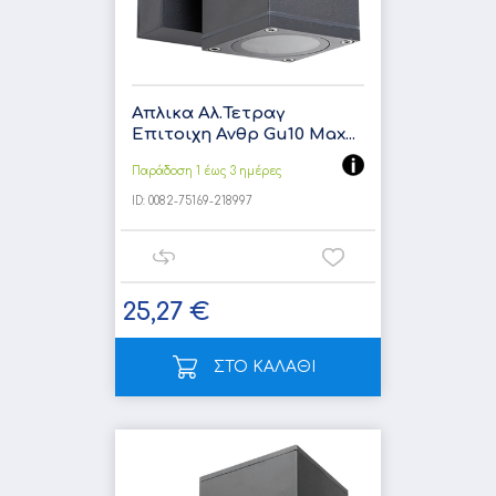
Απλικα Αλ.Τετραγ
Επιτοιχη Ανθρ Gu10 Max...
Παράδοση 1 έως 3 ημέρες
ID:
0082-75169-218997
25,27 €
ΣΤΟ ΚΑΛΑΘΙ