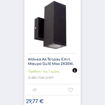
Απλικα Αλ.Τετραγ Επιτ.
Μαυρο Gu10 Max 2X35W...
Παράδοση 1 έως 3 ημέρες
ID:
0082-75169-221997
29,77 €