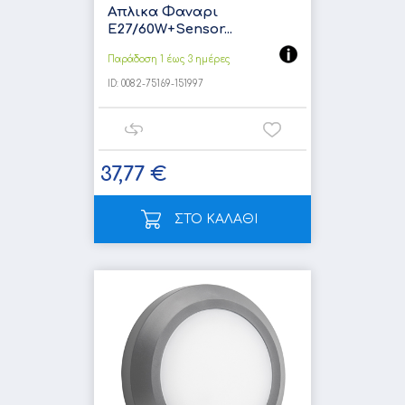
Απλικα Φαναρι
Ε27/60W+Sensor...
Παράδοση 1 έως 3 ημέρες
ID:
0082-75169-151997
37,77 €
ΣΤΟ ΚΑΛΑΘΙ