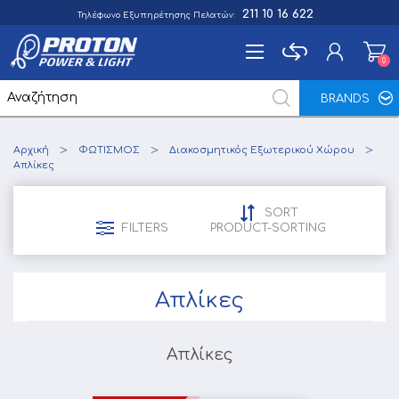
211 10 16 622
Τηλέφωνο Εξυπηρέτησης Πελατών:
0
0
BRANDS
Εγγραφή
Αρχική
ΦΩΤΙΣΜΟΣ
Διακοσμητικός Εξωτερικού Χώρου
Σύνδεση
Απλίκες
Αγαπημένα
0
SORT
FILTERS
PRODUCT-SORTING
Απλίκες
Απλίκες