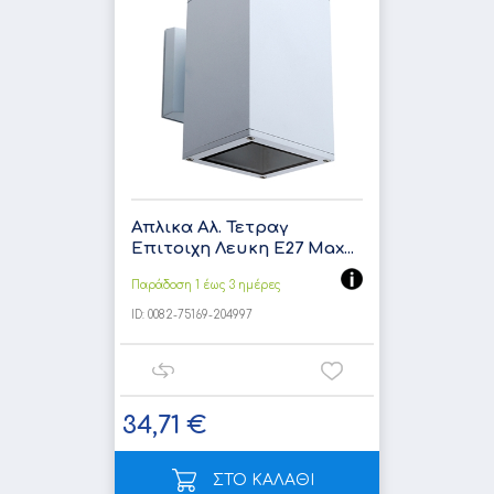
Απλικα Αλ. Τετραγ
Επιτοιχη Λευκη E27 Max...
Παράδοση 1 έως 3 ημέρες
ID:
0082-75169-204997
34,71 €
ΣΤΟ ΚΑΛΑΘΙ