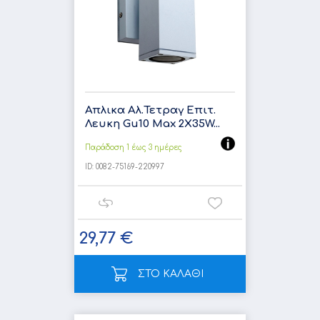
Απλικα Αλ.Τετραγ Επιτ.
Λευκη Gu10 Max 2X35W...
Παράδοση 1 έως 3 ημέρες
ID:
0082-75169-220997
29,77 €
ΣΤΟ ΚΑΛΑΘΙ