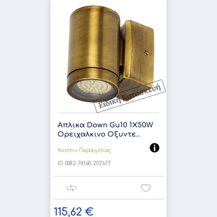
Απλικα Down Gu10 1X50W
Ορειχαλκινο Οξυντε...
Κατόπιν Παραγγελίας
ID:
0082-74168-202677
115,62 €