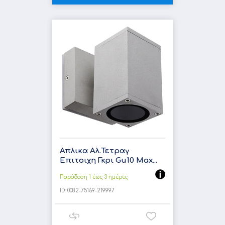
Απλικα Αλ.Τετραγ
Επιτοιχη Γκρι Gu10 Max...
Παράδοση 1 έως 3 ημέρες
ID:
0082-75169-219997