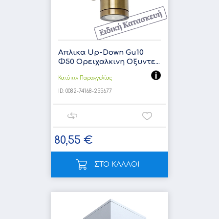
Απλικα Up-Down Gu10
Φ50 Ορειχαλκινη Οξυντε...
Κατόπιν Παραγγελίας
ID:
0082-74168-255677
80,55 €
ΣΤΟ ΚΑΛΑΘΙ