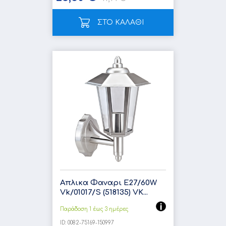
ΣΤΟ ΚΑΛΑΘΙ
Απλικα Φαναρι Ε27/60W
Vk/01017/S (518135) VK...
Παράδοση 1 έως 3 ημέρες
ID:
0082-75169-150997