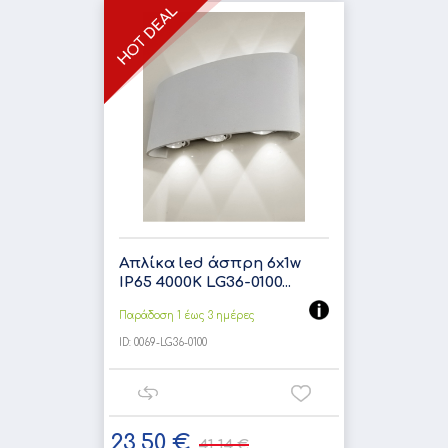
Απλίκα led άσπρη 6x1w
IP65 4000K LG36-0100...
Παράδοση 1 έως 3 ημέρες
ID:
0069-LG36-0100
23,50 €
41,14 €