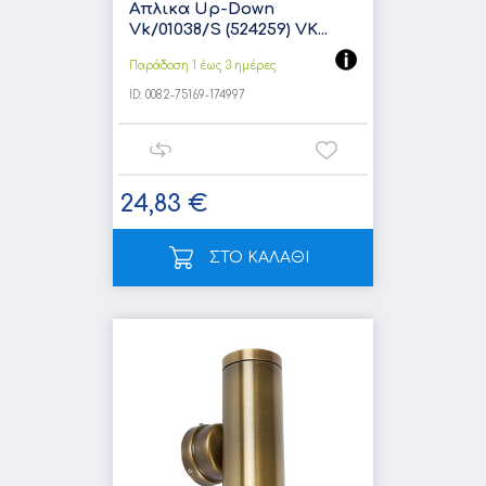
Απλικα Up-Down
Vk/01038/S (524259) VK...
Παράδοση 1 έως 3 ημέρες
ID:
0082-75169-174997
24,83 €
ΣΤΟ ΚΑΛΑΘΙ