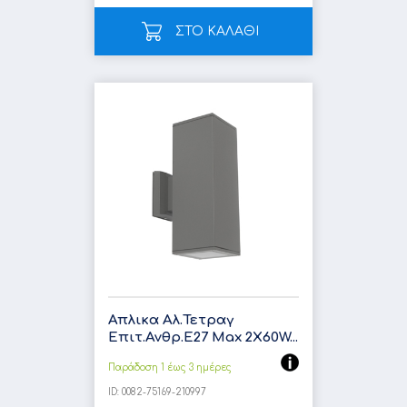
ΣΤΟ ΚΑΛΑΘΙ
Απλικα Αλ.Τετραγ
Επιτ.Ανθρ.E27 Max 2X60W...
Παράδοση 1 έως 3 ημέρες
ID:
0082-75169-210997