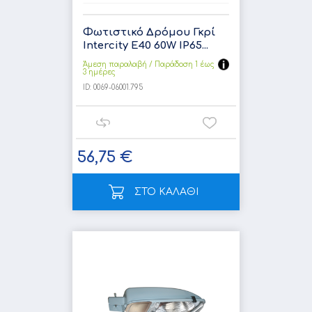
Φωτιστικό Δρόμου Γκρί
Intercity E40 60W IP65...
Άμεση παραλαβή / Παράδoση 1 έως
3 ημέρες
ID:
0069-06001.795
56,75 €
ΣΤΟ ΚΑΛΑΘΙ