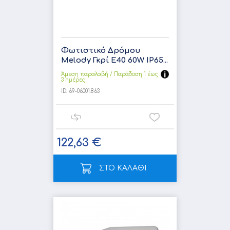
Φωτιστικό Δρόμου
Melody Γκρί E40 60W IP65...
Άμεση παραλαβή / Παράδoση 1 έως
3 ημέρες
ID:
69-06001.863
122,63 €
ΣΤΟ ΚΑΛΑΘΙ