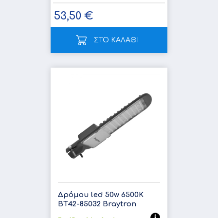
53,50 €
ΣΤΟ ΚΑΛΑΘΙ
Δρόμου led 50w 6500K
BT42-85032 Braytron