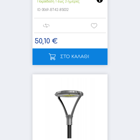
Παράδοση 1 έως 3 ημέρες
ID:
0069-BT42-85032
50,10 €
ΣΤΟ ΚΑΛΑΘΙ