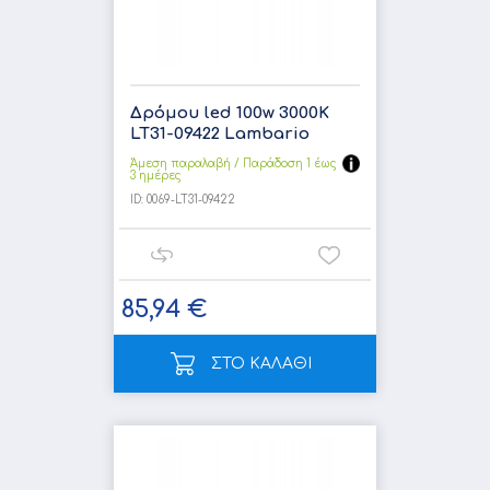
Δρόμου led 100w 3000K
LT31-09422 Lambario
Άμεση παραλαβή / Παράδoση 1 έως
3 ημέρες
ID:
0069-LT31-09422
85,94 €
ΣΤΟ ΚΑΛΑΘΙ