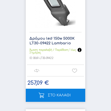
Δρόμου led 150w 5000K
LT30-09422 Lambario
Άμεση παραλαβή / Παράδoση 1 έως
3 ημέρες
ID:
0069-LT30-09422
257,09 €
ΣΤΟ ΚΑΛΑΘΙ