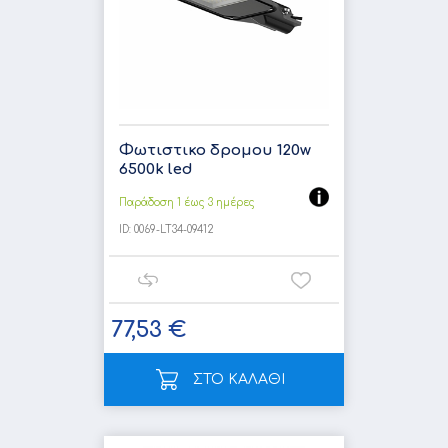
Φωτιστικο δρομου 120w
6500k led
Παράδοση 1 έως 3 ημέρες
ID:
0069-LT34-09412
77,53 €
ΣΤΟ ΚΑΛΑΘΙ