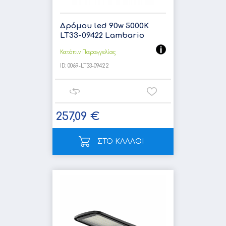
Δρόμου led 90w 5000K
LT33-09422 Lambario
Κατόπιν Παραγγελίας
ID:
0069-LT33-09422
257,09 €
ΣΤΟ ΚΑΛΑΘΙ