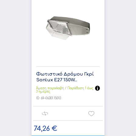
Φωτιστικό Δρόμου Γκρί
Sonlux E27 150W...
Άμεση παραλαβή / Παράδoση 1 έως
3 ημέρες
ID:
69-06301.15013
74,26 €