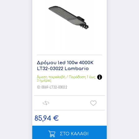
Δρόμου led 100w 4000K
LT32-03022 Lambario
Άμεση παραλαβή / Παράδoση 1 έως
3 ημέρες
ID:
0069-LT32-03022
85,94 €
ΣΤΟ ΚΑΛΑΘΙ