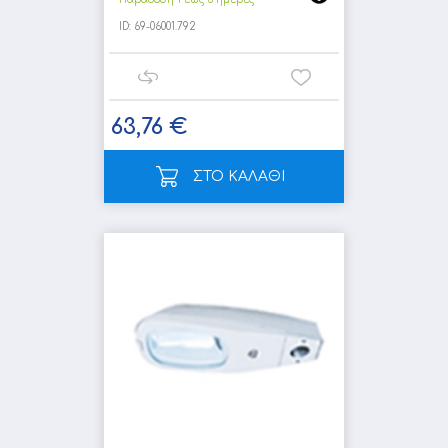
ID:
69-06001.792
63,76 €
ΣΤΟ ΚΑΛΑΘΙ