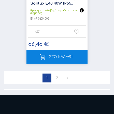
Sonlux E40 40W IP65...
Άμεση παραλαβή / Παράδoση 1 έως
3 ημέρες
ID:
69-06001.002
56,45 €
ΣΤΟ ΚΑΛΑΘΙ
1
2