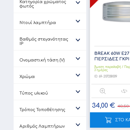
Κατηγορία χρώματος
φωτός
Ντουί λαμπτήρα
Βαθμός στεγανότητας
IP
BREAK 60W Ε27
ΠΕΡΣΙΔΕΣ ΓΚΡ
Ονομαστική τάση (V)
Άμεση παραλαβή / Παρ
3 ημέρες
Χρώμα
ID:
69-207338009
Τύπος υλικού
34,00 €
40,50
Τρόπος Τοποθέτησης
ΣΤΟ Κ
Αριθμός Λαμπτήρων