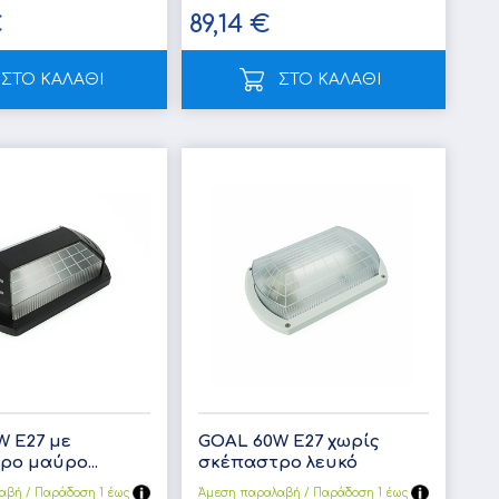
€
89,14 €
ΣΤΟ ΚΑΛΑΘΙ
ΣΤΟ ΚΑΛΑΘΙ
W Ε27 με
GOAL 60W Ε27 χωρίς
ο μαύρο...
σκέπαστρο λευκό
αβή / Παράδoση 1 έως
Άμεση παραλαβή / Παράδoση 1 έως