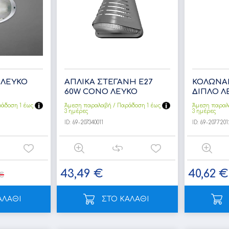
 ΛΕΥΚΟ
ΑΠΛΙΚΑ ΣΤΕΓΑΝΗ Ε27
ΚΟΛΩΝΑΚ
60W CONO ΛΕΥΚΟ
ΔΙΠΛΟ Λ
άδoση 1 έως
Άμεση παραλαβή / Παράδoση 1 έως
Άμεση παραλ
3 ημέρες
3 ημέρες
ID:
69-207340011
ID:
69-2077201
43,49 €
40,62 €
€
ΑΛΑΘΙ
ΣΤΟ ΚΑΛΑΘΙ