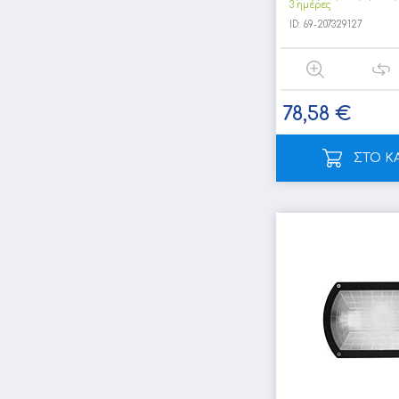
3 ημέρες
ID:
69-207329127
78,58 €
ΣΤΟ Κ