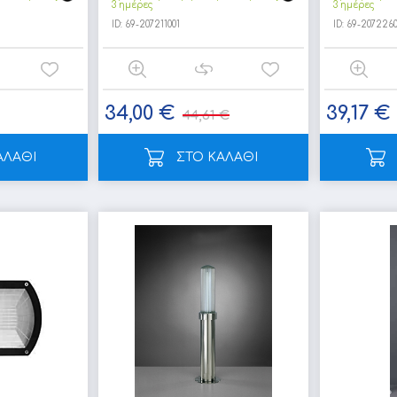
3 ημέρες
3 ημέρες
ID:
69-207211001
ID:
69-207226
34,00 €
39,17 €
44,61 €
ΑΛΑΘΙ
ΣΤΟ ΚΑΛΑΘΙ