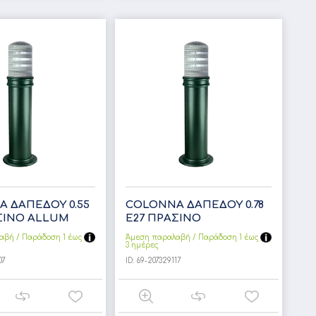
 ΔΑΠΕΔΟΥ 0.55
COLONNA ΔΑΠΕΔΟΥ 0.78
ΣΙNO ALLUM
Ε27 ΠΡΑΣΙΝΟ
αβή / Παράδoση 1 έως
Άμεση παραλαβή / Παράδoση 1 έως
3 ημέρες
07
ID:
69-207329117