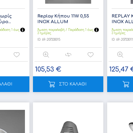
χωρίς
Replay Κήπου 11W 0,55
REPLAY Κ
ρο...
INOX ALLUM
ΙΝΟΧ A
άδoση 1 έως
Άμεση παραλαβή / Παράδoση 1 έως
Άμεση παραλ
3 ημέρες
3 ημέρες
ID:
69-207330015
ID:
69-20733011
105,53 €
125,47 
ΑΛΑΘΙ
ΣΤΟ ΚΑΛΑΘΙ