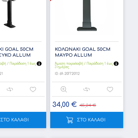
Ι GOAL 50CM
ΚΟΛΩΝΑΚΙ GOAL 50CM
ΕΥΚΟ ALLUM
ΜΑΥΡΟ ALLUM
αβή / Παράδoση 1 έως
Άμεση παραλαβή / Παράδoση 1 έως
3 ημέρες
21
ID:
69-207720112
34,00 €
45,24 €
ΣΤΟ ΚΑΛΑΘΙ
ΣΤΟ ΚΑΛΑΘΙ