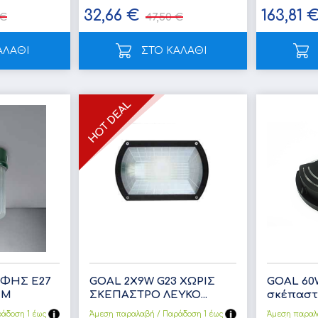
32,66 €
163,81 
 €
47,50 €
ΑΛΑΘΙ
ΣΤΟ ΚΑΛΑΘΙ
ΦΗΣ Ε27
GOAL 2X9W G23 ΧΩΡΙΣ
GOAL 60
UM
ΣΚΕΠΑΣΤΡΟ ΛΕΥΚΟ...
σκέπαστρ
άδoση 1 έως
Άμεση παραλαβή / Παράδoση 1 έως
Άμεση παραλ