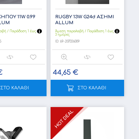
ΗΠΟΥ 11W 0.99
RUGBY 13W G24d ΑΣΗΜΙ
LLUM
ALLUM
αβή / Παράδoση 1 έως
Άμεση παραλαβή / Παράδoση 1 έως
3 ημέρες
5
ID:
69-207336009
€
44,65 €
ΣΤΟ ΚΑΛΑΘΙ
ΣΤΟ ΚΑΛΑΘΙ