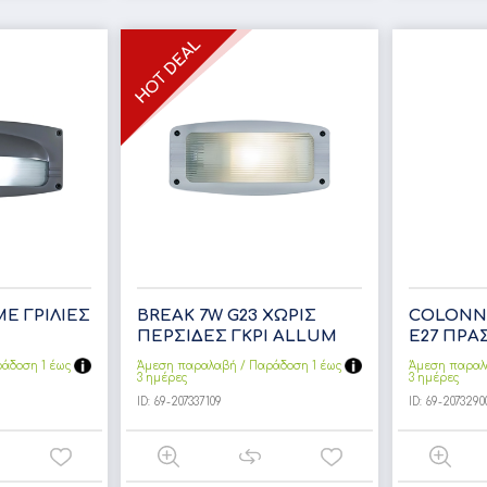
ΜΕ ΓΡΙΛΙΕΣ
BREAK 7W G23 ΧΩΡΙΣ
COLONNA
ΠΕΡΣΙΔΕΣ ΓΚΡΙ ALLUM
Ε27 ΠΡΑ
άδoση 1 έως
Άμεση παραλαβή / Παράδoση 1 έως
Άμεση παραλ
3 ημέρες
3 ημέρες
ID:
69-207337109
ID:
69-2073290