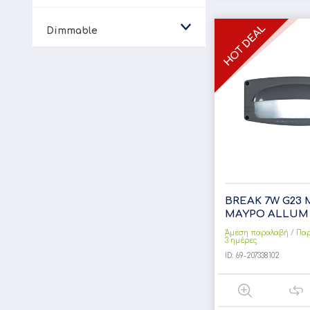
Dimmable
BREAK 7W G23 
ΜΑΥΡΟ ALLUM
Άμεση παραλαβή / Παρ
3 ημέρες
ID:
69-207338102