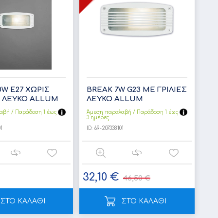
0W Ε27 ΧΩΡΙΣ
BREAK 7W G23 ΜΕ ΓΡΙΛΙΕΣ
 ΛΕΥΚΟ ALLUM
ΛΕΥΚΟ ALLUM
αβή / Παράδoση 1 έως
Άμεση παραλαβή / Παράδoση 1 έως
3 ημέρες
1
ID:
69-207338101
32,10 €
46,50 €
ΣΤΟ ΚΑΛΑΘΙ
ΣΤΟ ΚΑΛΑΘΙ