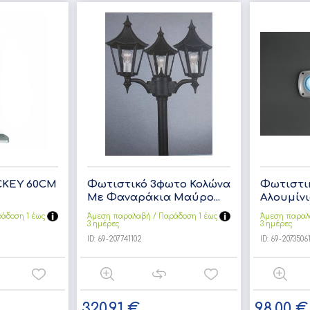
KEY 60CM
Φωτιστικό 3φωτο Κολώνα
Φωτιστι
Με Φαναράκια Μαύρο...
Αλουμίνιο
άδoση 1 έως
Άμεση παραλαβή / Παράδoση 1 έως
Άμεση παραλ
3 ημέρες
3 ημέρες
ID:
69-207741102
ID:
69-2073506
320,91 €
98,00 €