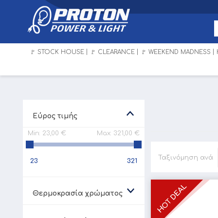
🚩 STOCK HOUSE
🚩 CLEARANCE
🚩 WEEKEND MADNESS
Εύρος τιμής
Min:
23,00 €
Max:
321,00 €
Ταξινόμηση ανά
23
321
Θερμοκρασία χρώματος