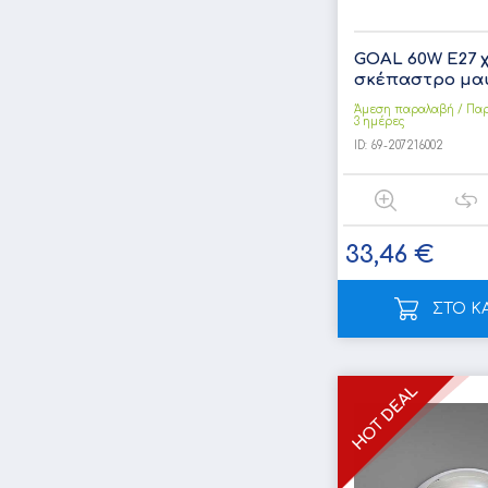
GOAL 60W Ε27 
σκέπαστρο μαύ
Άμεση παραλαβή / Παρ
3 ημέρες
ID:
69-207216002
33,46 €
ΣΤΟ Κ