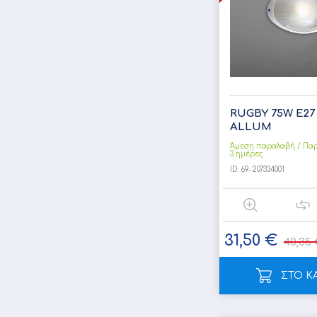
RUGBY 75W Ε27
ALLUM
Άμεση παραλαβή / Παρ
3 ημέρες
ID:
69-207334001
31,50 €
40,35 
ΣΤΟ Κ