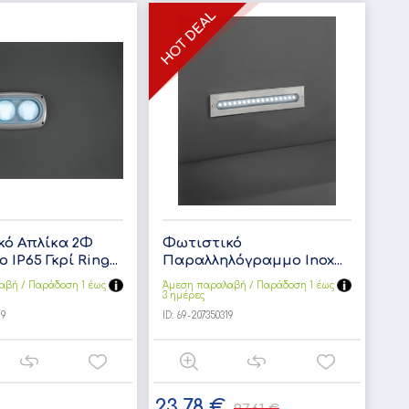
κό Απλίκα 2Φ
Φωτιστικό
 IP65 Γκρί Ring...
Παραλληλόγραμμο Inox...
αβή / Παράδoση 1 έως
Άμεση παραλαβή / Παράδoση 1 έως
3 ημέρες
19
ID:
69-207350319
23,78 €