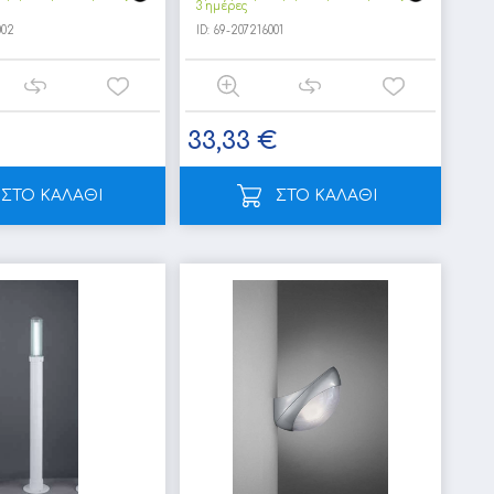
3 ημέρες
002
ID:
69-207216001
33,33 €
ΣΤΟ ΚΑΛΑΘΙ
ΣΤΟ ΚΑΛΑΘΙ