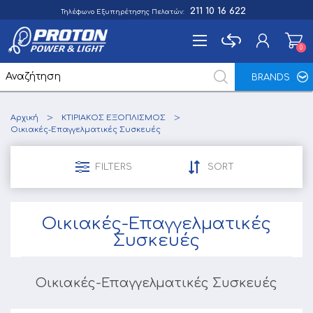
211 10 16 622
Τηλέφωνο Εξυπηρέτησης Πελατών:
0
0
BRANDS
Εγγραφή
Αρχική
ΚΤΙΡΙΑΚΟΣ ΕΞΟΠΛΙΣΜΟΣ
Σύνδεση
Οικιακές-Επαγγελματικές Συσκευές
Αγαπημένα
0
FILTERS
SORT
Οικιακές-Επαγγελματικές
Συσκευές
Οικιακές-Επαγγελματικές Συσκευές