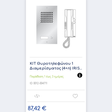
ΚΙΤ Θυροτηλεφώνου 1
Διαμερίσματος (4+n) IRIS...
Παράδοση 1 έως 3 ημέρες
ID:
0012-004711
87,42 €