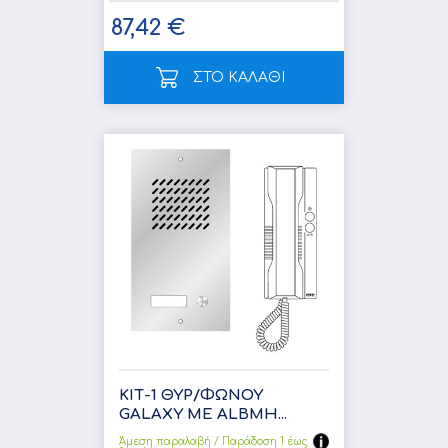
87,42 €
ΣΤΟ ΚΑΛΑΘΙ
ΚΙΤ-1 ΘΥΡ/ΦΩΝΟΥ
GALΑXY ΜΕ ALBMH...
Άμεση παραλαβή / Παράδoση 1 έως