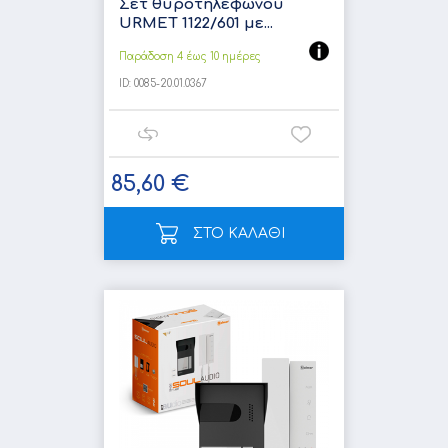
Σετ θυροτηλεφώνου
URMET 1122/601 με...
Παράδοση 4 έως 10 ημέρες
ID:
0085-20.01.0367
85,60 €
ΣΤΟ ΚΑΛΑΘΙ