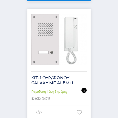
ΚΙΤ-1 ΘΥΡ/ΦΩΝΟΥ
GALΑXY ΜΕ ALBMH...
Παράδοση 1 έως 3 ημέρες
ID:
0012-004718