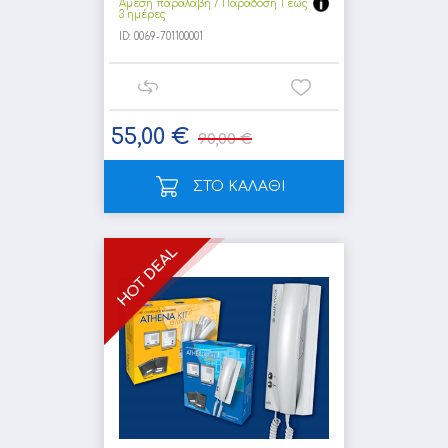
Άμεση παραλαβή / Παράδoση 1 έως
3 ημέρες
ID:
0069-701100001
55,00 €
90,00 €
ΣΤΟ ΚΑΛΑΘΙ