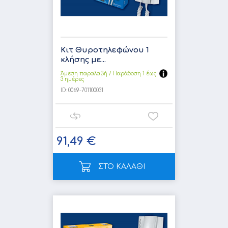
Κιτ Θυροτηλεφώνου 1
κλήσης με...
Άμεση παραλαβή / Παράδoση 1 έως
3 ημέρες
ID:
0069-701100031
91,49 €
ΣΤΟ ΚΑΛΑΘΙ