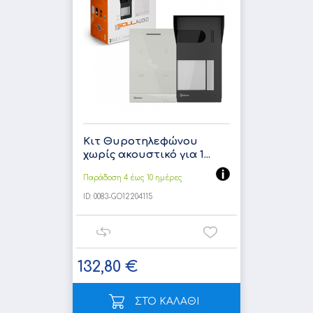
Κιτ Θυροτηλεφώνου
χωρίς ακουστικό για 1...
Παράδοση 4 έως 10 ημέρες
ID:
0083-GO12204115
132,80 €
ΣΤΟ ΚΑΛΑΘΙ