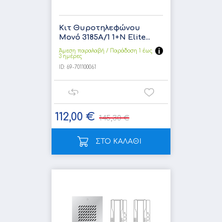
Κιτ Θυροτηλεφώνου
Μονό 3185Α/1 1+Ν Elite...
Άμεση παραλαβή / Παράδoση 1 έως
3 ημέρες
ID:
69-701100061
112,00 €
145,30 €
ΣΤΟ ΚΑΛΑΘΙ