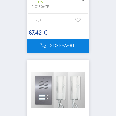
3 ημέρες
ID:
0012-004713
87,42 €
ΣΤΟ ΚΑΛΑΘΙ