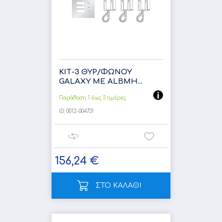
ΚΙΤ-3 ΘΥΡ/ΦΩΝΟΥ
GALΑXY ΜΕ ALBMH...
Παράδοση 1 έως 3 ημέρες
ID:
0012-004731
156,24 €
ΣΤΟ ΚΑΛΑΘΙ