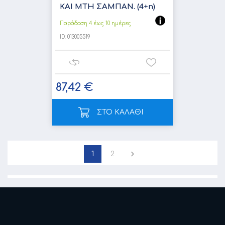
ΚΑΙ MTH ΣΑΜΠΑΝ. (4+n)
Παράδοση 4 έως 10 ημέρες
ID:
013005519
87,42 €
ΣΤΟ ΚΑΛΑΘΙ
1
2