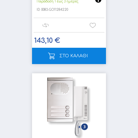
Παράδοση 1 έως 3 ημέρες
ID:
0083-GO11284220
143,10 €
ΣΤΟ ΚΑΛΑΘΙ