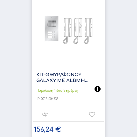
ΚΙΤ-3 ΘΥΡ/ΦΩΝΟΥ
GALΑXY ΜΕ ALBMH...
Παράδοση 1 έως 3 ημέρες
ID:
0012-004733
156,24 €