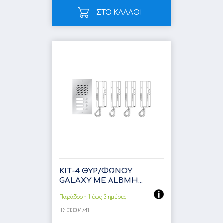
ΣΤΟ ΚΑΛΑΘΙ
ΚΙΤ-4 ΘΥΡ/ΦΩΝΟΥ
GALΑXY ΜΕ ALBMH...
Παράδοση 1 έως 3 ημέρες
ID:
013004741