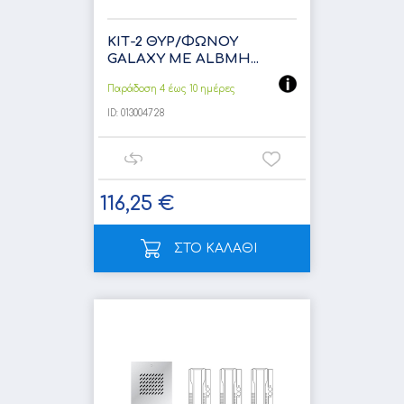
ΚΙΤ-2 ΘΥΡ/ΦΩΝΟΥ
GALΑXY ΜΕ ALBMH...
Παράδοση 4 έως 10 ημέρες
ID:
013004728
116,25 €
ΣΤΟ ΚΑΛΑΘΙ