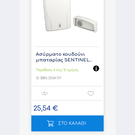
Ασύρματο κουδούνι
μπαταρίας SENTINEL...
Παράδοση 4 έως 10 ημέρες
ID:
0085-20.04.1111
25,54 €
ΣΤΟ ΚΑΛΑΘΙ