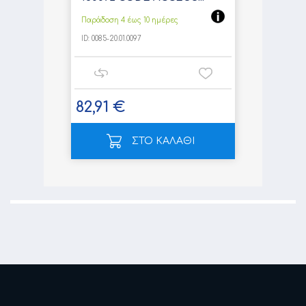
Παράδοση 4 έως 10 ημέρες
ID:
0085-20.01.0097
82,91 €
ΣΤΟ ΚΑΛΑΘΙ