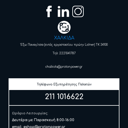
ΧΑΛΚΙΔΑ
Έξω Παναγίτσα (εντός εργοστασίου πρώην Lidner) ΤΚ 34100
Τηλ: 2221041787
.
chalkida@protonpower.gr
Τηλέφωνο Εξυπηρέτησης Πελατών
211 1016622
Ωράριο Λειτουργίας:
Δευτέρα με Παρασκευή 8:00-16:00
email:
eshop@protonpower.gr