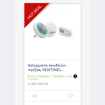
Ασύρματο κουδούνι
πρίζας SENTINEL...
Άμεση παραλαβή / Παράδoση 1 έως
3 ημέρες
ID:
0085-20.04.1109