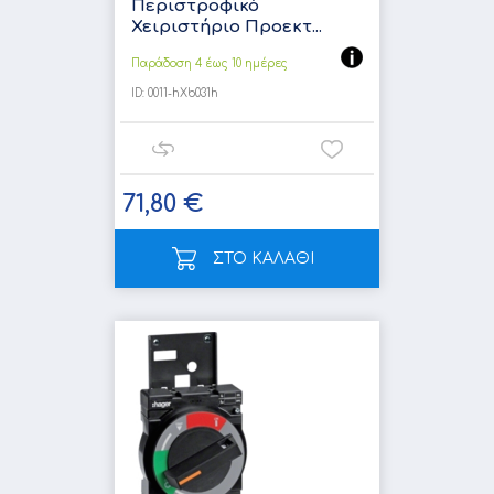
Περιστροφικό
Χειριστήριο Προεκτ...
Παράδοση 4 έως 10 ημέρες
ID:
0011-hXb031h
71,80 €
ΣΤΟ ΚΑΛΑΘΙ