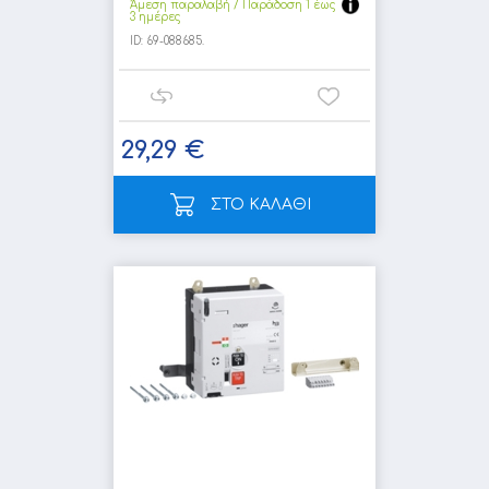
Άμεση παραλαβή / Παράδoση 1 έως
3 ημέρες
ID:
69-088685.
29,29 €
ΣΤΟ ΚΑΛΑΘΙ