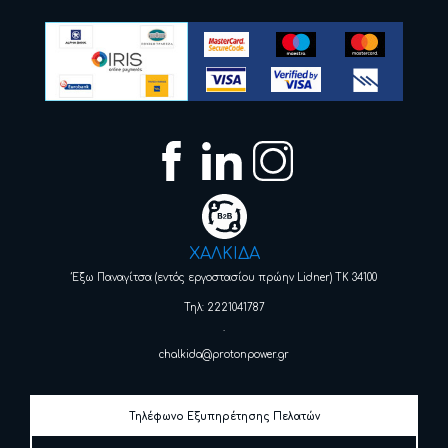
ΧΑΛΚΙΔΑ
Έξω Παναγίτσα (εντός εργοστασίου πρώην Lidner) ΤΚ 34100
Τηλ: 2221041787
.
chalkida@protonpower.gr
Τηλέφωνο Εξυπηρέτησης Πελατών