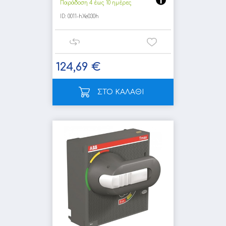
Παράδοση 4 έως 10 ημέρες
ID:
0011-hXe030h
124,69 €
ΣΤΟ ΚΑΛΑΘΙ