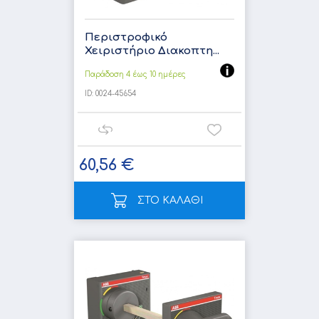
Περιστροφικό
Χειριστήριο Διακοπτη...
Παράδοση 4 έως 10 ημέρες
ID:
0024-45654
60,56 €
ΣΤΟ ΚΑΛΑΘΙ