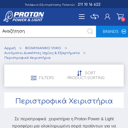
211 10 16 622
Τηλέφωνο Εξυπηρέτησης Πελατών:
0
0
BRANDS
Εγγραφή
Αρχική
ΒΙΟΜΗΧΑΝΙΚΟ ΥΛΙΚΟ
Σύνδεση
Αυτόματοι Διακόπτες Ισχύος & Εξαρτήματα
Περιστροφικά Χειριστήρια
Αγαπημένα
0
SORT
FILTERS
PRODUCT-SORTING
Περιστροφικά Χειριστήρια
Σε περιστροφικά χειριστήρια η Proton Power & Light
προσφέρει μια ολοκληρωμένη σειρά προϊόντων για να