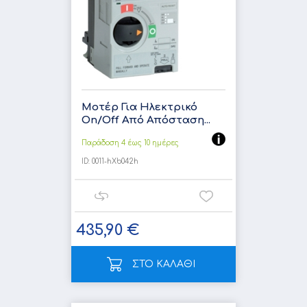
Μοτέρ Για Ηλεκτρικό
On/Off Από Απόσταση...
Παράδοση 4 έως 10 ημέρες
ID:
0011-hXb042h
435,90 €
ΣΤΟ ΚΑΛΑΘΙ