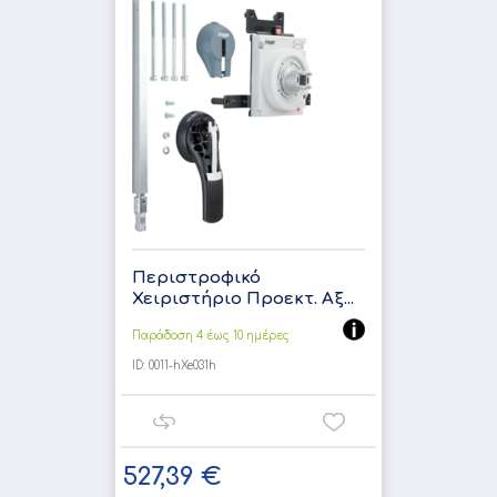
Περιστροφικό
Χειριστήριο Προεκτ. Αξ...
Παράδοση 4 έως 10 ημέρες
ID:
0011-hXe031h
527,39 €