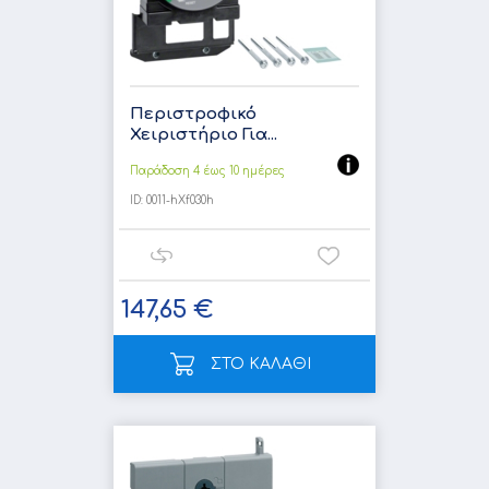
Περιστροφικό
Χειριστήριο Για...
Παράδοση 4 έως 10 ημέρες
ID:
0011-hXf030h
147,65 €
ΣΤΟ ΚΑΛΑΘΙ