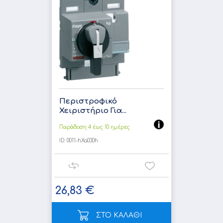
Περιστροφικό
Χειριστήριο Για...
Παράδοση 4 έως 10 ημέρες
ID:
0011-hXa030h
26,83 €
ΣΤΟ ΚΑΛΑΘΙ