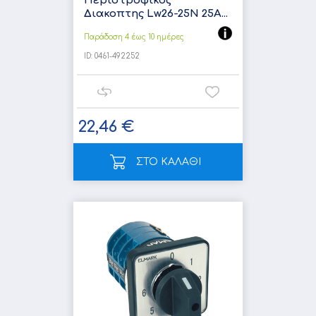
Περιστροφικος
Διακοπτης Lw26-25N 25A...
Παράδοση 4 έως 10 ημέρες
ID:
0461-492252
22,46 €
ΣΤΟ ΚΑΛΑΘΙ