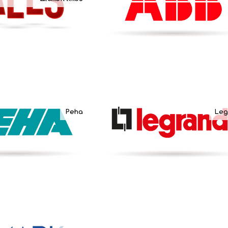
Peha
Leg