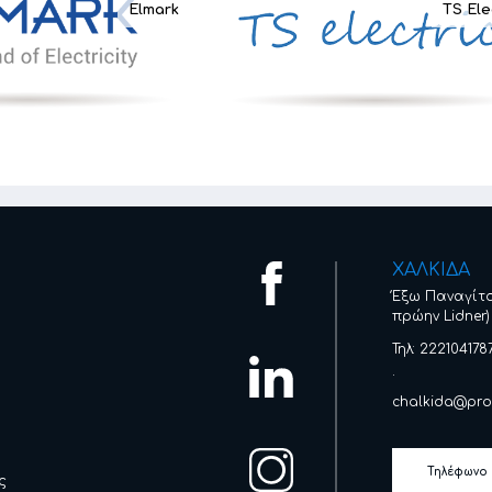
Elmark
TS Ele
ΧΑΛΚΙΔΑ
Έξω Παναγίτ
πρώην Lidner)
Τηλ: 222104178
.
chalkida@pro
Τηλέφωνο
ς