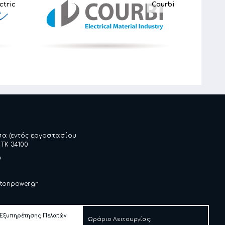
ctric
Courbi
σα (εντός εργοστασίου
 ΤΚ 34100
7
tonpower.gr
 Εξυπηρέτησης Πελατών
Ωράριο Λειτουργίας: