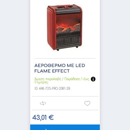
ΑΕΡΟΘΕΡΜΟ ΜΕ LED
FLAME EFFECT
Άμεση παραλαβή / Παράδoση 1 έως
3 ημέρες
ID:
448-725-PRO-2081-28
43,01 €