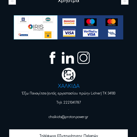
Χρήσιμα
ΧΑΛΚΙΔΑ
Έξω Παναγίτσα (εντός εργοστασίου πρώην Lidner) ΤΚ 34100
Τηλ: 2221041787
.
chalkida@protonpower.gr
Τηλέφωνο Εξυπηρέτησης Πελατών