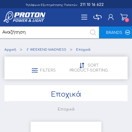
211 10 16 622
Τηλέφωνο Εξυπηρέτησης Πελατών:
0
0
BRANDS
Εγγραφή
Αρχική
🚩 WEEKEND MADNESS
Εποχικά
Σύνδεση
Αγαπημένα
0
SORT
FILTERS
PRODUCT-SORTING
Εποχικά
Εποχικά