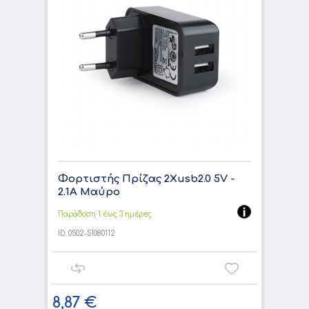
Φορτιστής Πρίζας 2Xusb2.0 5V -
2.1A Μαύρο
Παράδοση 1 έως 3 ημέρες
ID:
0502-51080112
8,87 €