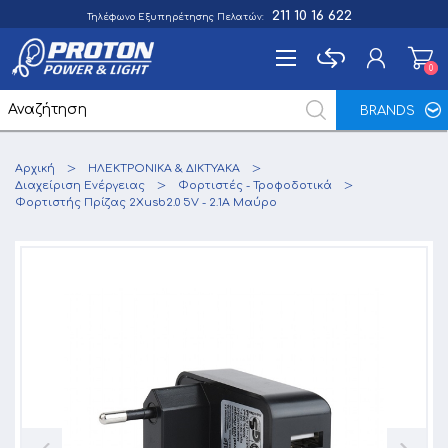
211 10 16 622
Τηλέφωνο Εξυπηρέτησης Πελατών:
0
0
BRANDS
Εγγραφή
Αρχική
ΗΛΕΚΤΡΟΝΙΚΑ & ΔΙΚΤΥΑΚΑ
Σύνδεση
Διαχείριση Ενέργειας
Φορτιστές - Τροφοδοτικά
Φορτιστής Πρίζας 2Xusb2.0 5V - 2.1A Μαύρο
Αγαπημένα
0