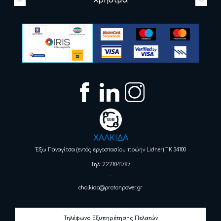
Χρήσιμα
ΧΑΛΚΙΔΑ
Έξω Παναγίτσα (εντός εργοστασίου πρώην Lidner) ΤΚ 34100
Τηλ: 2221041787
.
chalkida@protonpower.gr
Τηλέφωνο Εξυπηρέτησης Πελατών