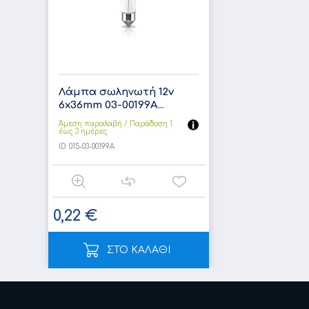
Λάμπα σωληνωτή 12v
6x36mm 03-00199A...
Άμεση παραλαβή / Παράδoση 1
έως 3 ημέρες
ID:
015-03-00199A
0,22 €
ΣΤΟ ΚΑΛΑΘΙ