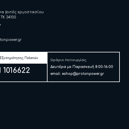
σα (εντός εργοστασίου
 ΤΚ 34100
7
tonpower.gr
 Εξυπηρέτησης Πελατών
Ωράριο Λειτουργίας:
Δευτέρα με Παρασκευή 8:00-16:00
1 1016622
email:
eshop@protonpower.gr