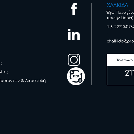
ΧΑΛΚΙΔΑ
Έξω Παναγίτ
πρώην Lidner)
Τηλ: 222104178
.
chalkida@pro
Τηλέφωνο
ς
21
λίας
Προϊόντων & Αποστολή