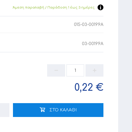
Άμεση παραλαβή / Παράδoση 1 έως 3 ημέρες
015-03-00199A
03-00199A
0,22 €
ΣΤΟ ΚΑΛΑΘΙ